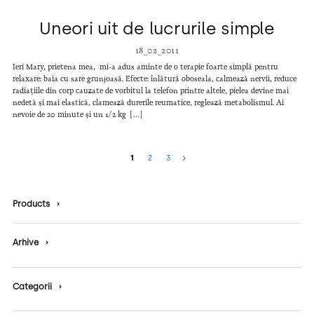
Uneori uit de lucrurile simple
18_02_2011
Ieri Mary, prietena mea, mi-a adus aminte de o terapie foarte simplă pentru
relaxare: baia cu sare grunjoasă. Efecte: înlătură oboseala, calmează nervii, reduce
radiațiile din corp cauzate de vorbitul la telefon printre altele, pielea devine mai
nedetă și mai elastică, clamează durerile reumatice, reglează metabolismul. Ai
nevoie de 20 minute și un 1/2 kg […]
1
2
3
Products
›
Arhive
›
Categorii
›