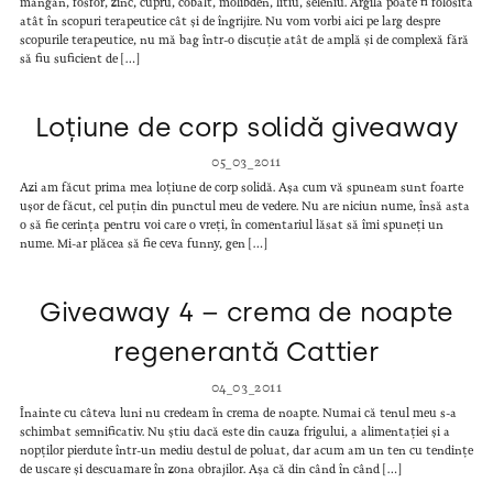
mangan, fosfor, zinc, cupru, cobalt, molibden, litiu, seleniu. Argila poate fi folosită
atât în scopuri terapeutice cât și de îngrijire. Nu vom vorbi aici pe larg despre
scopurile terapeutice, nu mă bag într-o discuție atât de amplă și de complexă fără
să fiu suficient de […]
Loțiune de corp solidă giveaway
05_03_2011
Azi am făcut prima mea loțiune de corp solidă. Așa cum vă spuneam sunt foarte
ușor de făcut, cel puțin din punctul meu de vedere. Nu are niciun nume, însă asta
o să fie cerința pentru voi care o vreți, în comentariul lăsat să îmi spuneți un
nume. Mi-ar plăcea să fie ceva funny, gen […]
Giveaway 4 – crema de noapte
regenerantă Cattier
04_03_2011
Înainte cu câteva luni nu credeam în crema de noapte. Numai că tenul meu s-a
schimbat semnificativ. Nu știu dacă este din cauza frigului, a alimentației și a
nopților pierdute într-un mediu destul de poluat, dar acum am un ten cu tendințe
de uscare și descuamare în zona obrajilor. Așa că din când în când […]