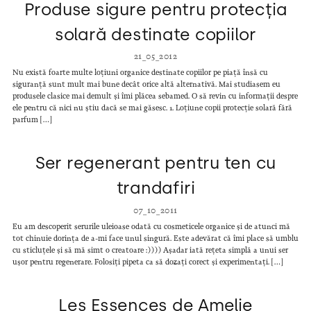
Produse sigure pentru protecția
solară destinate copiilor
21_05_2012
Nu există foarte multe loțiuni organice destinate copiilor pe piață însă cu
siguranță sunt mult mai bune decât orice altă alternativă. Mai studiasem eu
produsele clasice mai demult și îmi plăcea sebamed. O să revin cu informații despre
ele pentru că nici nu știu dacă se mai găsesc. 1. Loțiune copii protecție solară fără
parfum […]
Ser regenerant pentru ten cu
trandafiri
07_10_2011
Eu am descoperit serurile uleioase odată cu cosmeticele organice și de atunci mă
tot chinuie dorința de a-mi face unul singură. Este adevărat că îmi place să umblu
cu sticluțele și să mă simt o creatoare :)))) Așadar iată rețeta simplă a unui ser
ușor pentru regenerare. Folosiți pipeta ca să dozați corect și experimentați. […]
Les Essences de Amelie