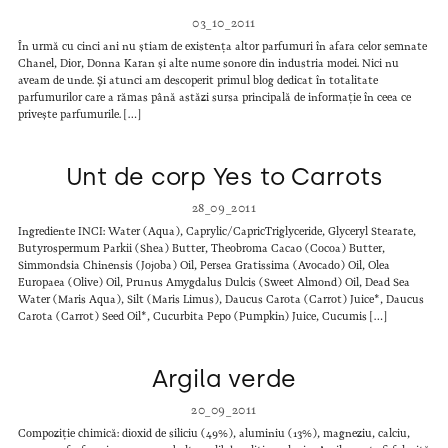
03_10_2011
În urmă cu cinci ani nu știam de existența altor parfumuri în afara celor semnate
Chanel, Dior, Donna Karan și alte nume sonore din industria modei. Nici nu
aveam de unde. Și atunci am descoperit primul blog dedicat în totalitate
parfumurilor care a rămas până astăzi sursa principală de informație în ceea ce
privește parfumurile. […]
Unt de corp Yes to Carrots
28_09_2011
Ingrediente INCI: Water (Aqua), Caprylic/CapricTriglyceride, Glyceryl Stearate,
Butyrospermum Parkii (Shea) Butter, Theobroma Cacao (Cocoa) Butter,
Simmondsia Chinensis (Jojoba) Oil, Persea Gratissima (Avocado) Oil, Olea
Europaea (Olive) Oil, Prunus Amygdalus Dulcis (Sweet Almond) Oil, Dead Sea
Water (Maris Aqua), Silt (Maris Limus), Daucus Carota (Carrot) Juice*, Daucus
Carota (Carrot) Seed Oil*, Cucurbita Pepo (Pumpkin) Juice, Cucumis […]
Argila verde
20_09_2011
Compoziție chimică: dioxid de siliciu (49%), aluminiu (13%), magneziu, calciu,