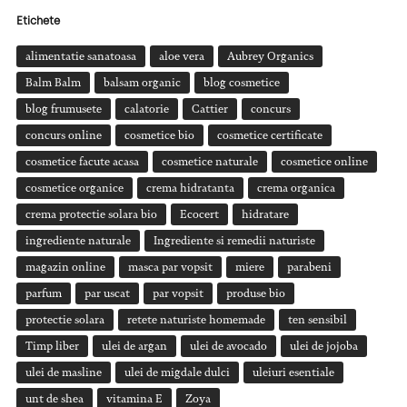
Etichete
alimentatie sanatoasa
aloe vera
Aubrey Organics
Balm Balm
balsam organic
blog cosmetice
blog frumusete
calatorie
Cattier
concurs
concurs online
cosmetice bio
cosmetice certificate
cosmetice facute acasa
cosmetice naturale
cosmetice online
cosmetice organice
crema hidratanta
crema organica
crema protectie solara bio
Ecocert
hidratare
ingrediente naturale
Ingrediente si remedii naturiste
magazin online
masca par vopsit
miere
parabeni
parfum
par uscat
par vopsit
produse bio
protectie solara
retete naturiste homemade
ten sensibil
Timp liber
ulei de argan
ulei de avocado
ulei de jojoba
ulei de masline
ulei de migdale dulci
uleiuri esentiale
unt de shea
vitamina E
Zoya