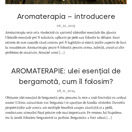
Aromaterapia – introducere
06_12_2015
Aromaterapia este arta vindecării cu ajutorul uleiurilor esențiale din plante.
Uleiurile esențiale pot fi inhalate, aplicate pe piele sau folosite în difuzor. Sunt
extrem de rare cazurile când acestea pot fi înghițite și există multe aspecte de luat
în considerare. Aromaterapia poate fi folosită pentru stress, infecții, arsuri și alte
probleme de sănătate. Atenție! acest […]
AROMATERAPIE: ulei esențial de
bergamotă, cum îl folosim?
28_11_2014
Obținem ulei esențial de bergamotă prin presarea la rece a cojii fructului cu același
nume (Citrus aurantium var. bergamia) ce aparține de familia citricelor. Datorită
proprietăților sale acesta are multiple beneficii asupra sănătății și a pielii,
combatarea stresului fiind printre cele mai importante. Pe vremea lui Napoleon
era la modă folosirea bergamotei ca parfum. Bergamota a fost adusă […]