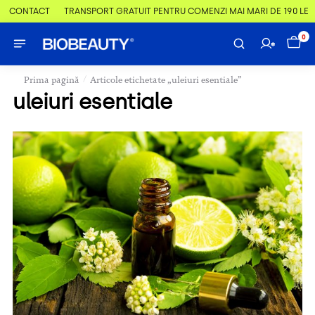
& CONTACT
TRANSPORT GRATUIT PENTRU COMENZI MAI MARI DE 190 LEI
0
/
Prima pagină
Articole etichetate „uleiuri esentiale”
uleiuri esentiale