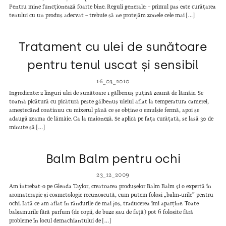
Pentru mine funcționează foarte bine. Reguli generale: – primul pas este curățarea
tenului cu un produs adecvat – trebuie să ne protejăm zonele cele mai […]
Tratament cu ulei de sunătoare
pentru tenul uscat și sensibil
16_03_2010
Ingrediente: 2 linguri ulei de sunătoare 1 gălbenuș puțină zeamă de lămâie. Se
toarnă picătură cu picătură peste gălbenuș uleiul aflat la temperatura camerei,
amestecând continuu cu mixerul până ce se obține o emulsie fermă, apoi se
adaugă zeama de lămâie. Ca la maioneză. Se aplică pe fața curățată, se lasă 30 de
minute să […]
Balm Balm pentru ochi
23_12_2009
Am întrebat-o pe Glenda Taylor, creatoarea produselor Balm Balm și o expertă în
aromaterapie și cosmetologie recunoscută, cum putem folosi „balm-urile” pentru
ochi. Iată ce am aflat în rândurile de mai jos, traducerea îmi aparține. Toate
balsamurile fără parfum (de copii, de buze sau de față) pot fi folosite fără
probleme în locul demachiantului de […]