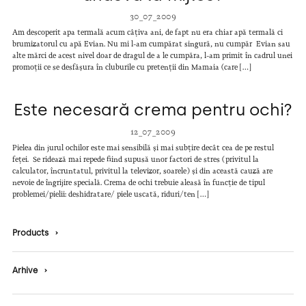
30_07_2009
Am descoperit apa termală acum câțiva ani, de fapt nu era chiar apă termală ci
brumizatorul cu apă Evian. Nu mi l-am cumpărat singură, nu cumpăr Evian sau
alte mărci de acest nivel doar de dragul de a le cumpăra, l-am primit în cadrul unei
promoții ce se desfășura în cluburile cu pretenții din Mamaia (care […]
Este necesară crema pentru ochi?
12_07_2009
Pielea din jurul ochilor este mai sensibilă și mai subțire decât cea de pe restul
feței. Se ridează mai repede fiind supusă unor factori de stres (privitul la
calculator, încruntatul, privitul la televizor, soarele) și din această cauză are
nevoie de îngrijire specială. Crema de ochi trebuie aleasă în funcție de tipul
problemei/pielii: deshidratare/ piele uscată, riduri/ten […]
Products
›
Arhive
›