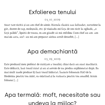
Exfolierea tenului
03_10_2009
Sunt tare răcită și nu am chef de nimic. Răceala clasică: nas înfundat, usturime în
gât, durere de cap, moleșeală, etc. Și văzându-mi fața de om răcit în oglindă, „o
față palidă”, lipsită de tonus, m-am gândit să mă exfoliez. Cum chef nu am -am
mai zis asta, nu?- nu mi-am preparat niciun scrub deosebit, […]
Apa demachiantă
03_09_2009
Este produsul meu preferat de curățare a tenului, chiar dacă nu sunt machiată.
Este delicată, lasă tenul curat și nu ai nevoie de un produs suplimentar după. Ba
mai mult unele produse îți lasă tenul hidratat. Înainte foloseam H2O de la
Bioderma pentru ten mixt, ea existând și în varianta pentru ten sensibil. Acum
folosesc […]
Apa termală: moft, necesitate sau
undeva la mijloc?