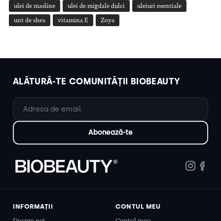
ulei de masline
ulei de migdale dulci
uleiuri esentiale
unt de shea
vitamina E
Zoya
ALĂTURĂ-TE COMUNITĂȚII BIOBEAUTY
INFORMAȚII
CONTUL MEU
Despre noi
Contul meu