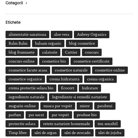
Categorii
›
Etichete
alimentatie sanatoasa
aloe vera
Aubrey Organics
Balm Balm
balsam organic
blog cosmetice
blog frumusete
calatorie
Cattier
concurs
concurs online
cosmetice bio
cosmetice certificate
cosmetice facute acasa
cosmetice naturale
cosmetice online
cosmetice organice
crema hidratanta
crema organica
crema protectie solara bio
Ecocert
hidratare
ingrediente naturale
Ingrediente si remedii naturiste
magazin online
masca par vopsit
miere
parabeni
parfum
par uscat
par vopsit
produse bio
protectie solara
retete naturiste homemade
ten sensibil
Timp liber
ulei de argan
ulei de avocado
ulei de jojoba