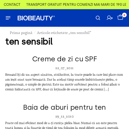
 & CONTACT
TRANSPORT GRATUIT PENTRU COMENZI MAI MARI DE 190 LEI
0
/
Prima pagină
Articole etichetate „ten sensibil”
ten sensibil
Creme de zi cu SPF
22_07_2011
Bronzul îți dă un aspect sănătos, strălucitor, în toate pozele în care îmi place cum
am ieșit sunt ușor bronzată. Dar în același timp soarele îmbătrânește pielea, o
pigmentează, o umple de pistrui. Este un motiv suficient pentru a folosi zilnic o
cremă hidratantă cu SPF, doar că loțiunile de soare pe post de cremă […]
Baia de aburi pentru ten
29_12_2010
Poate cel mai eficient mod de a-ți curăța pielea bine. Numai că nu este pentru
toată lumea și în funcție de tipul de ten folosim în mod diferit această metodă.