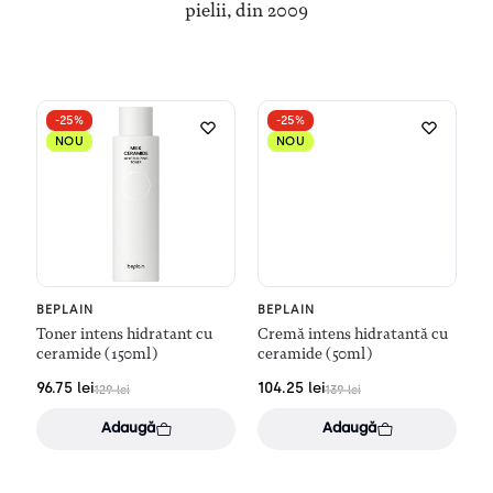
pielii, din 2009
-25%
-25%
NOU
NOU
BEPLAIN
BEPLAIN
Toner intens hidratant cu
Cremă intens hidratantă cu
ceramide (150ml)
ceramide (50ml)
96.75
lei
104.25
lei
129
lei
139
lei
Adaugă
Adaugă