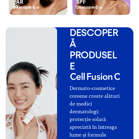
PAR
SPF
Descoperă
Descoperă
DESCOPER
Ă
PRODUSEL
E
Dermato-cosmetice
coreene create alături
de medici
dermatologi:
protecție solară
apreciată în întreaga
lume și formule