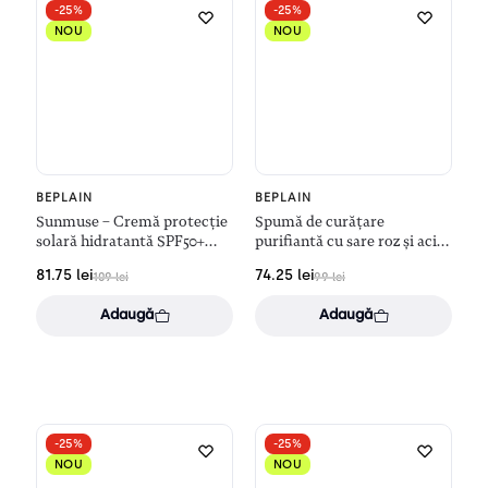
-25%
-25%
NOU
NOU
BEPLAIN
BEPLAIN
Sunmuse – Cremă protecție
Spumă de curățare
solară hidratantă SPF50+
purifiantă cu sare roz și acizi
(50ml)
AHA BHA (120ml)
81.75
lei
74.25
lei
109
lei
99
lei
Adaugă
Adaugă
-25%
-25%
NOU
NOU