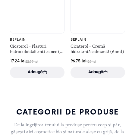
BEPLAIN
BEPLAIN
Cicaterol – Plasturi
Cicaterol – Cremă
hidrocoloidali anti-acnee (22
hidratantă calmantă (60ml)
buc)
17.24
lei
96.75
lei
22.99
lei
129
lei
Adaugă
Adaugă
CATEGORII DE PRODUSE
De la îngrijirea tenului la produse pentru corp și păr,
găsești aici cosmetice bio și naturale alese cu grijă, de la