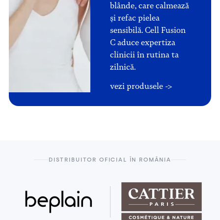
blânde, care calmează
și refac pielea
sensibilă. Cell Fusion
C aduce expertiza
clinicii în rutina ta
zilnică.
vezi produsele
->
DISTRIBUITOR OFICIAL ÎN ROMÂNIA