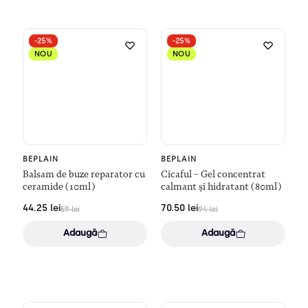
-25%
-25%
NOU
NOU
BEPLAIN
BEPLAIN
Balsam de buze reparator cu
Cicaful – Gel concentrat
ceramide (10ml)
calmant și hidratant (80ml)
44.25
lei
70.50
lei
59
lei
94
lei
Adaugă
Adaugă