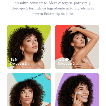
branduri consacrate. Alege categoria potrivită și
descoperă formule cu ingrediente naturale, eficiente
pentru fiecare tip de piele.
TEN
CORP
Descoperă
Descoperă