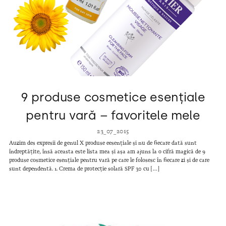
9 produse cosmetice esențiale
pentru vară – favoritele mele
23_07_2015
Auzim des expresii de genul X produse eesențiale și nu de fiecare dată sunt
îndreptățite, însă aceasta este lista mea și așa am ajuns la o cifră magică de 9
produse cosmetice esențiale pentru vară pe care le folosesc în fiecare zi și de care
sunt dependentă. 1. Crema de protecție solară SPF 30 cu […]