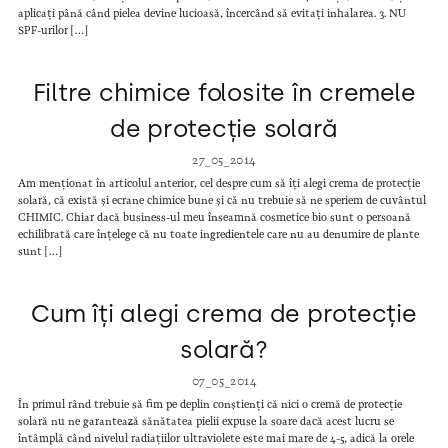
aplicați până când pielea devine lucioasă, încercând să evitați inhalarea. 3. NU
SPF-urilor […]
Filtre chimice folosite în cremele
de protecție solară
27_05_2014
Am menționat în articolul anterior, cel despre cum să îți alegi crema de protecție
solară, că există și ecrane chimice bune și că nu trebuie să ne speriem de cuvântul
CHIMIC. Chiar dacă business-ul meu înseamnă cosmetice bio sunt o persoană
echilibrată care înțelege că nu toate ingredientele care nu au denumire de plante
sunt […]
Cum îți alegi crema de protecție
solară?
07_05_2014
În primul rând trebuie să fim pe deplin conștienți că nici o cremă de protecție
solară nu ne garantează sănătatea pielii expuse la soare dacă acest lucru se
întâmplă când nivelul radiațiilor ultraviolete este mai mare de 4-5, adică la orele