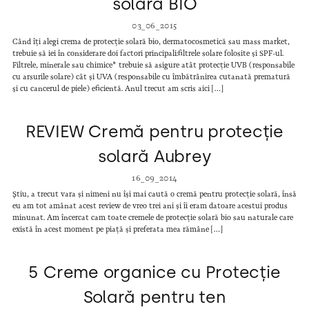
solară BIO
03_06_2015
Când îți alegi crema de protecție solară bio, dermatocosmetică sau mass market,
trebuie să iei în considerare doi factori principali:filtrele solare folosite și SPF-ul.
Filtrele, minerale sau chimice* trebuie să asigure atât protecție UVB (responsabile
cu arsurile solare) cât și UVA (responsabile cu îmbătrânirea cutanată prematură
și cu cancerul de piele) eficientă. Anul trecut am scris aici […]
REVIEW Cremă pentru protecție
solară Aubrey
16_09_2014
Știu, a trecut vara și nimeni nu își mai caută o cremă pentru protecție solară, însă
eu am tot amânat acest review de vreo trei ani și îi eram datoare acestui produs
minunat. Am încercat cam toate cremele de protecție solară bio sau naturale care
există în acest moment pe piață și preferata mea rămâne […]
5 Creme organice cu Protecție
Solară pentru ten