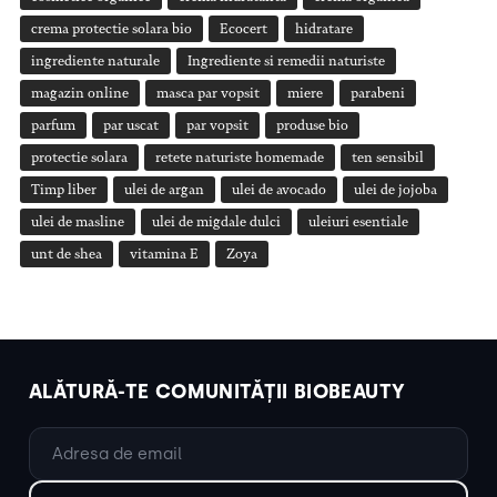
crema protectie solara bio
Ecocert
hidratare
ingrediente naturale
Ingrediente si remedii naturiste
magazin online
masca par vopsit
miere
parabeni
parfum
par uscat
par vopsit
produse bio
protectie solara
retete naturiste homemade
ten sensibil
Timp liber
ulei de argan
ulei de avocado
ulei de jojoba
ulei de masline
ulei de migdale dulci
uleiuri esentiale
unt de shea
vitamina E
Zoya
ALĂTURĂ-TE COMUNITĂȚII BIOBEAUTY