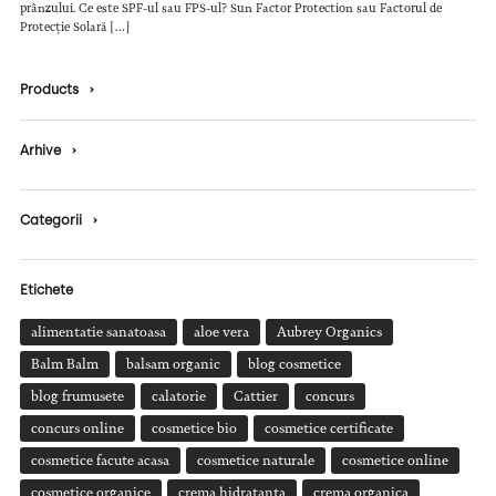
prânzului. Ce este SPF-ul sau FPS-ul? Sun Factor Protection sau Factorul de
Protecție Solară […]
Products
›
Arhive
›
Categorii
›
Etichete
alimentatie sanatoasa
aloe vera
Aubrey Organics
Balm Balm
balsam organic
blog cosmetice
blog frumusete
calatorie
Cattier
concurs
concurs online
cosmetice bio
cosmetice certificate
cosmetice facute acasa
cosmetice naturale
cosmetice online
cosmetice organice
crema hidratanta
crema organica