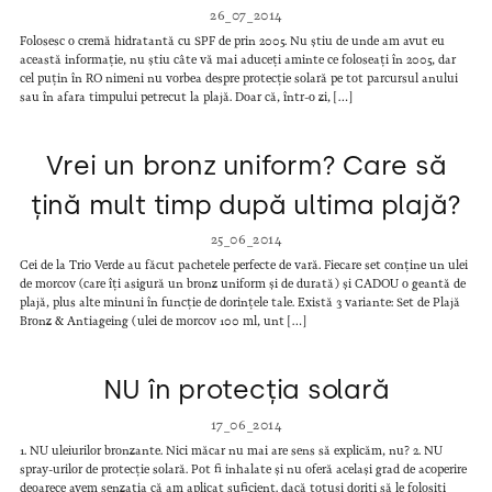
26_07_2014
Folosesc o cremă hidratantă cu SPF de prin 2005. Nu știu de unde am avut eu
această informație, nu știu câte vă mai aduceți aminte ce foloseați în 2005, dar
cel puțin în RO nimeni nu vorbea despre protecție solară pe tot parcursul anului
sau în afara timpului petrecut la plajă. Doar că, într-o zi, […]
Vrei un bronz uniform? Care să
țină mult timp după ultima plajă?
25_06_2014
Cei de la Trio Verde au făcut pachetele perfecte de vară. Fiecare set conține un ulei
de morcov (care îți asigură un bronz uniform și de durată) și CADOU o geantă de
plajă, plus alte minuni în funcție de dorințele tale. Există 3 variante: Set de Plajă
Bronz & Antiageing (ulei de morcov 100 ml, unt […]
NU în protecția solară
17_06_2014
1. NU uleiurilor bronzante. Nici măcar nu mai are sens să explicăm, nu? 2. NU
spray-urilor de protecție solară. Pot fi inhalate și nu oferă același grad de acoperire
deoarece avem senzația că am aplicat suficient. dacă totuși doriți să le folosiți