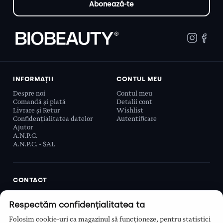
INFORMAȚII
CONTUL MEU
Despre noi
Contul meu
Comandă și plată
Detalii cont
Livrare și Retur
Wishlist
Confidențialitatea datelor
Autentificare
Ajutor
A.N.P.C.
A.N.P.C. - SAL
CONTACT
Biobeauty Concept SRL, Prelungirea Ghencea 107C,
Respectăm confidențialitatea ta
Sector 6, București, România
0768 110 863
Folosim cookie-uri ca magazinul să funcționeze, pentru statistici