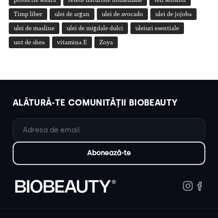
protectie solara
retete naturiste homemade
ten sensibil
Timp liber
ulei de argan
ulei de avocado
ulei de jojoba
ulei de masline
ulei de migdale dulci
uleiuri esentiale
unt de shea
vitamina E
Zoya
ALĂTURĂ-TE COMUNITĂȚII BIOBEAUTY