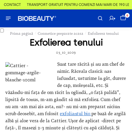
 & CONTACT
TRANSPORT GRATUIT PENTRU COMENZI MAI MARI DE 190 LEI
0
/
/
Prima pagină
Cosmetice preparate acasa
Exfolierea tenului
Exfolierea tenului
03_10_2009
Sunt tare răcită și nu am chef de
nimic. Răceala clasică: nas
înfundat, usturime în gât, durere
de cap, moleșeală, etc. Și
văzându-mi fața de om răcit în oglindă, „o față palidă”,
lipsită de tonus, m-am gândit să mă exfoliez. Cum chef
nu am -am mai zis asta, nu?- nu mi-am preparat niciun
scrub deosebit, am folosit
exfoliantul bio
pe bază de argilă
albă și aloe vera de la Cattier. Ușor de aplicat -direct pe
față-, îl masezi 2-3 minute și clătești cu apă călduță. Și