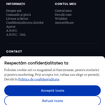
INFORMAȚII
CONTUL MEU
Despre noi
Contul meu
Comandă și plată
Detalii cont
Livrare și Retur
Wishlist
Confidențialitatea datelor
Autentificare
Ajutor
A.N.P.C.
A.N.P.C. - SAL
CONTACT
Biobeauty Concept SRL, Prelungirea Ghencea 107C,
Respectăm confidențialitatea ta
Sector 6, București, România
0768 110 863
Folosim cookie-uri ca magazinul să funcționeze, pentru statistici
Program
și pentru marketing. Poți accepta tot, refuza sau alege ce permiți.
Luni–Vineri, 9:00 – 16:00
Detalii în
Politica de confidențialitate
.
Contact
Acceptă toate
Refuză toate