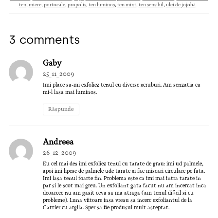
ten
,
miere
,
portocale
,
propolis
,
ten luminos
,
ten mixt
,
ten sensibil
,
ulei de jojoba
3 comments
Gaby
25_11_2009
Imi place sa-mi exfoliez tenul cu diverse scruburi. Am senzatia ca
mi-l lasa mai luminos.
Răspunde
Andreea
26_12_2009
Eu cel mai des imi exfoliez tenul cu tarate de grau: imi ud palmele,
apoi imi lipesc de palmele ude tarate si fac miscari circulare pe fata.
Imi lasa tenul foarte fin. Problema este ca imi mai intra tarate in
par si le scot mai greu. Un exfoliant gata facut nu am incercat inca
deoarece nu am gasit ceva sa ma atraga (am tenul dificil si cu
probleme). Luna viitoare insa vreau sa incerc exfoliantul de la
Cattier cu argila. Sper sa fie produsul mult asteptat.