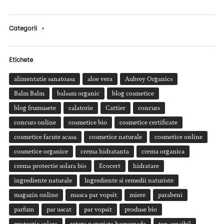
Categorii
›
Etichete
alimentatie sanatoasa
aloe vera
Aubrey Organics
Balm Balm
balsam organic
blog cosmetice
blog frumusete
calatorie
Cattier
concurs
concurs online
cosmetice bio
cosmetice certificate
cosmetice facute acasa
cosmetice naturale
cosmetice online
cosmetice organice
crema hidratanta
crema organica
crema protectie solara bio
Ecocert
hidratare
ingrediente naturale
Ingrediente si remedii naturiste
magazin online
masca par vopsit
miere
parabeni
parfum
par uscat
par vopsit
produse bio