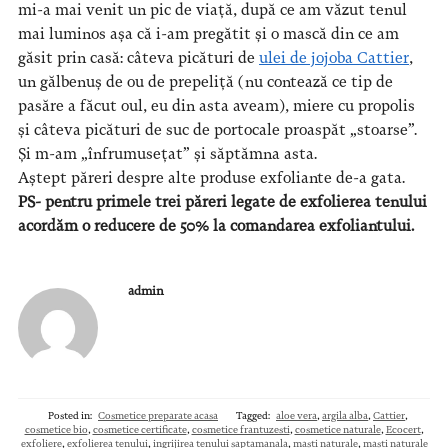
mi-a mai venit un pic de viață, după ce am văzut tenul
mai luminos așa că i-am pregătit și o mască din ce am
găsit prin casă: câteva picături de
ulei de jojoba Cattier
,
un gălbenuș de ou de prepeliță (nu contează ce tip de
pasăre a făcut oul, eu din asta aveam), miere cu propolis
și câteva picături de suc de portocale proaspăt „stoarse”.
Și m-am „înfrumusețat” și săptămna asta.
Aștept păreri despre alte produse exfoliante de-a gata.
PS- pentru primele trei păreri legate de exfolierea tenului
acordăm o reducere de 50% la comandarea exfoliantului.
admin
Posted in:
Cosmetice preparate acasa
Tagged:
aloe vera
,
argila alba
,
Cattier
,
cosmetice bio
,
cosmetice certificate
,
cosmetice frantuzesti
,
cosmetice naturale
,
Ecocert
,
exfoliere
,
exfolierea tenului
,
ingrijirea tenului saptamanala
,
masti naturale
,
masti naturale