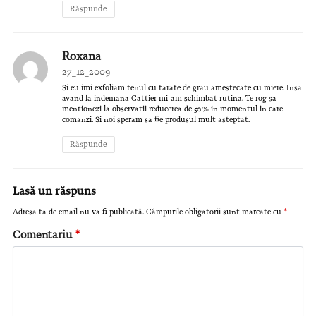
Răspunde
Roxana
27_12_2009
Si eu imi exfoliam tenul cu tarate de grau amestecate cu miere. Insa
avand la indemana Cattier mi-am schimbat rutina. Te rog sa
mentionezi la observatii reducerea de 50% in momentul in care
comanzi. Si noi speram sa fie produsul mult asteptat.
Răspunde
Lasă un răspuns
Adresa ta de email nu va fi publicată.
Câmpurile obligatorii sunt marcate cu
*
Comentariu
*