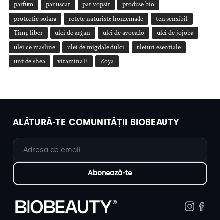
parfum
par uscat
par vopsit
produse bio
protectie solara
retete naturiste homemade
ten sensibil
Timp liber
ulei de argan
ulei de avocado
ulei de jojoba
ulei de masline
ulei de migdale dulci
uleiuri esentiale
unt de shea
vitamina E
Zoya
ALĂTURĂ-TE COMUNITĂȚII BIOBEAUTY