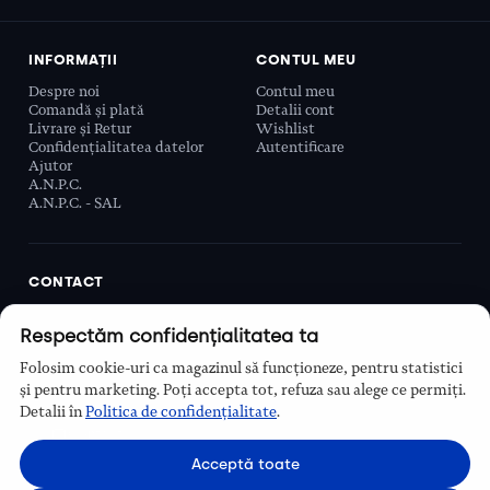
INFORMAȚII
CONTUL MEU
Despre noi
Contul meu
Comandă și plată
Detalii cont
Livrare și Retur
Wishlist
Confidențialitatea datelor
Autentificare
Ajutor
A.N.P.C.
A.N.P.C. - SAL
CONTACT
Biobeauty Concept SRL, Prelungirea Ghencea 107C,
Respectăm confidențialitatea ta
Sector 6, București, România
0768 110 863
Folosim cookie-uri ca magazinul să funcționeze, pentru statistici
Program
și pentru marketing. Poți accepta tot, refuza sau alege ce permiți.
Luni–Vineri, 9:00 – 16:00
Detalii în
Politica de confidențialitate
.
Contact
Acceptă toate