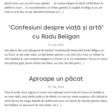
părul curat sau nu este tuns perfect. … în stomatologul cu dinții altfel decât în
perfectă stare. … în manichiurista cu forma greșită la unghii. Înțeleg că nu are
cum să și le dea cu ojă. deoarece lucrează cu […]
"Confesiuni despre viață și artă"
cu Radu Beligan
11_04_2012
Am plecat din sală plângând de emoție. Confesiunile domnului Radu Beligan m-
au făcut să mă simt mică, să îmi doresc pentru a nu știu câta-oară să trăiesc în
alte vremuri în care oamenii mergeau la teatru ca la un eveniment. Poate că aveau
mai puține griji, poate trăiau mai bine, nu știu, dar îmi pare […]
Aproape un păcat
02_04_2012
Vine Paștele. Sunt sigură că toate sau aproape toate vom lua masa în familie și
ne vom vizita mai multe rude ca de obicei, cu care nu avem neapărat altă relație în
afară de cea de sânge. Mesele de sărbătoare sunt un motiv de tristețe pentru mine.
Ești îmbiat să mănânci cât mai mult, cât […]