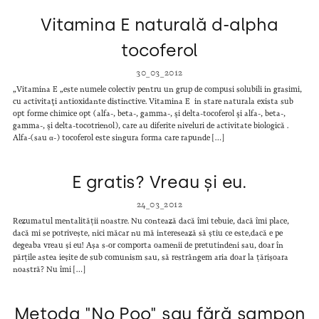
Vitamina E naturală d-alpha
tocoferol
30_03_2012
„Vitamina E „este numele colectiv pentru un grup de compusi solubili in grasimi,
cu activitaţi antioxidante distinctive. Vitamina E in stare naturala exista sub
opt forme chimice opt (alfa-, beta-, gamma-, şi delta-tocoferol şi alfa-, beta-,
gamma-, şi delta-tocotrienol), care au diferite niveluri de activitate biologică .
Alfa-(sau α-) tocoferol este singura forma care rapunde […]
E gratis? Vreau și eu.
24_03_2012
Rezumatul mentalității noastre. Nu contează dacă îmi tebuie, dacă îmi place,
dacă mi se potrivește, nici măcar nu mă interesează să știu ce este,dacă e pe
degeaba vreau și eu! Așa s-or comporta oamenii de pretutindeni sau, doar în
părțile astea ieșite de sub comunism sau, să restrângem aria doar la țărișoara
noastră? Nu îmi […]
Metoda "No Poo" sau fără șampon