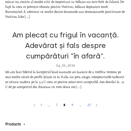
măcar un centru al modei atât de important ca Milano nu este ferit de falsuri. De
fapt în ceea ce privește obsesia pentru Vuitton, Milano depășește mult
Bucureștiul. E adevărat că multe dintre doamnele sau domnișoarele purtătoare de
Vuitton fake […]
Am plecat cu frigul în vacanță.
Adevărat și fals despre
cumpărături "în afară".
04_02_2012
Mi-am luat biletul la începutul lunii ianuarie nu înainte de a verifica vremea pe
mai multe situri de profil. Știam că în Italia nu prea ninge, temperaturile indicate
se situau undeva pe la 3-5 C ceea ce pentru mine este acceptabil. Am decolat la -17
C de pe aeroportul din Băneasa cu vreo două ore […]
1
…
7
8
9
…
27
Products
›