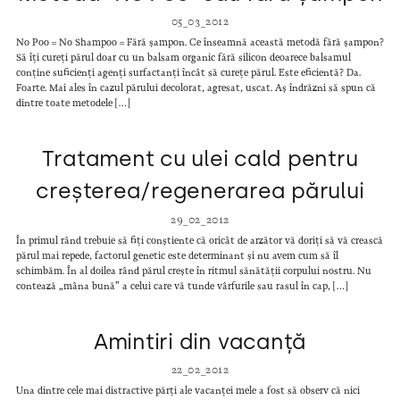
05_03_2012
No Poo = No Shampoo = Fără șampon. Ce înseamnă această metodă fără șampon?
Să îți cureți părul doar cu un balsam organic fără silicon deoarece balsamul
conține suficienți agenți surfactanți încât să curețe părul. Este eficientă? Da.
Foarte. Mai ales în cazul părului decolorat, agresat, uscat. Aș îndrăzni să spun că
dintre toate metodele […]
Tratament cu ulei cald pentru
creșterea/regenerarea părului
29_02_2012
În primul rând trebuie să fiți conștiente că oricât de arzător vă doriți să vă crească
părul mai repede, factorul genetic este determinant și nu avem cum să îl
schimbăm. În al doilea rând părul crește în ritmul sănătății corpului nostru. Nu
contează „mâna bună” a celui care vă tunde vârfurile sau rasul în cap, […]
Amintiri din vacanță
22_02_2012
Una dintre cele mai distractive părți ale vacanței mele a fost să observ că nici