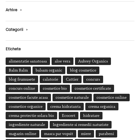
Arhive
›
Categorii
›
Etichete
alimentatie sanatoasa
aloe vera
Aubrey Organics
Balm Balm
balsam organic
blog cosmetice
blog frumusete
calatorie
Cattier
concurs
concurs online
cosmetice bio
cosmetice certificate
cosmetice facute acasa
cosmetice naturale
cosmetice online
cosmetice organice
crema hidratanta
crema organica
crema protectie solara bio
Ecocert
hidratare
ingrediente naturale
Ingrediente si remedii naturiste
magazin online
masca par vopsit
miere
parabeni