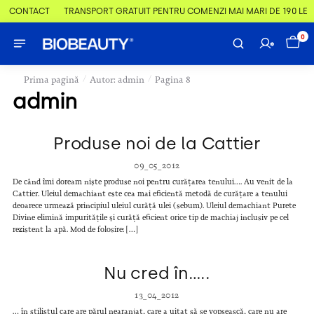
 & CONTACT
TRANSPORT GRATUIT PENTRU COMENZI MAI MARI DE 190 LEI
0
/
/
Prima pagină
Autor: admin
Pagina 8
admin
Produse noi de la Cattier
09_05_2012
De când îmi doream niște produse noi pentru curățarea tenului…. Au venit de la
Cattier. Uleiul demachiant este cea mai eficientă metodă de curățare a tenului
deoarece urmează principiul uleiul curăță ulei (sebum). Uleiul demachiant Purete
Divine elimină impuritățile și curăță eficient orice tip de machiaj inclusiv pe cel
rezistent la apă. Mod de folosire: […]
Nu cred în…..
13_04_2012
… în stilistul care are părul nearanjat, care a uitat să se vopsească, care nu are