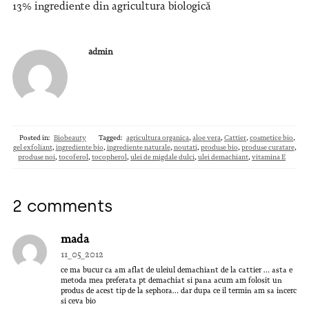
13% ingrediente din agricultura biologică
admin
Posted in:
Biobeauty
Tagged:
agricultura organica
,
aloe vera
,
Cattier
,
cosmetice bio
,
gel exfoliant
,
ingrediente bio
,
ingrediente naturale
,
noutati
,
produse bio
,
produse curatare
,
produse noi
,
tocoferol
,
tocopherol
,
ulei de migdale dulci
,
ulei demachiant
,
vitamina E
2 comments
mada
11_05_2012
ce ma bucur ca am aflat de uleiul demachiant de la cattier … asta e
metoda mea preferata pt demachiat si pana acum am folosit un
produs de acest tip de la sephora… dar dupa ce il termin am sa incerc
si ceva bio