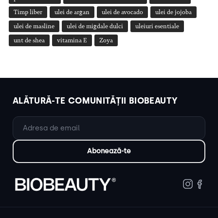
Timp liber
ulei de argan
ulei de avocado
ulei de jojoba
ulei de masline
ulei de migdale dulci
uleiuri esentiale
unt de shea
vitamina E
Zoya
ALĂTURĂ-TE COMUNITĂȚII BIOBEAUTY