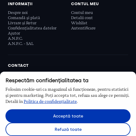
INFORMAȚII
CONTUL MEU
Despre noi
Contul meu
Comandă și plată
Detalii cont
Livrare și Retur
Wishlist
Confidențialitatea datelor
Autentificare
Ajutor
A.N.P.C.
A.N.P.C. - SAL
CONTACT
Biobeauty Concept SRL, Prelungirea Ghencea 107C,
Respectăm confidențialitatea ta
Sector 6, București, România
0768 110 863
Folosim cookie-uri ca magazinul să funcționeze, pentru statistici
Program
și pentru marketing. Poți accepta tot, refuza sau alege ce permiți.
Luni–Vineri, 9:00 – 16:00
Detalii în
Politica de confidențialitate
.
Contact
Acceptă toate
Refuză toate