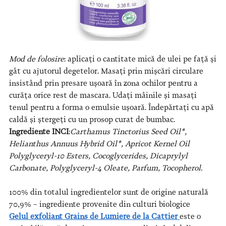
Mod de folosire
: aplicați o cantitate mică de ulei pe față și
gât cu ajutorul degetelor. Masați prin mișcări circulare
insistând prin presare ușoară în zona ochilor pentru a
curăța orice rest de mascara. Udați mâinile și masați
tenul pentru a forma o emulsie ușoară. Îndepărtați cu apă
caldă și ștergeți cu un prosop curat de bumbac.
Ingrediente INCI
:
Carthamus Tinctorius Seed Oil*,
Helianthus Annuus Hybrid Oil*, Apricot Kernel Oil
Polyglyceryl-10 Esters, Cocoglycerides, Dicaprylyl
Carbonate, Polyglyceryl-4 Oleate, Parfum, Tocopherol.
100% din totalul ingredientelor sunt de origine naturală
70,9% – ingrediente provenite din culturi biologice
Gelul exfoliant Grains de Lumiere de la Cattier
este o