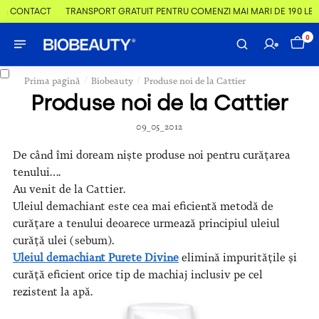
& CONTACT
TRANSPORT GRATUIT PENTRU COMENZI MAI MARI DE 190 LEI
0
/
/
Prima pagină
Biobeauty
Produse noi de la Cattier
Produse noi de la Cattier
09_05_2012
De când îmi doream niște produse noi pentru curățarea
tenului….
Au venit de la Cattier.
Uleiul demachiant este cea mai eficientă metodă de
curățare a tenului deoarece urmează principiul uleiul
curăță ulei (sebum).
Uleiul demachiant Purete Divine
elimină impuritățile și
curăță eficient orice tip de machiaj inclusiv pe cel
rezistent la apă.