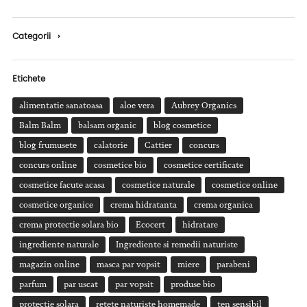
Categorii
›
Etichete
alimentatie sanatoasa
aloe vera
Aubrey Organics
Balm Balm
balsam organic
blog cosmetice
blog frumusete
calatorie
Cattier
concurs
concurs online
cosmetice bio
cosmetice certificate
cosmetice facute acasa
cosmetice naturale
cosmetice online
cosmetice organice
crema hidratanta
crema organica
crema protectie solara bio
Ecocert
hidratare
ingrediente naturale
Ingrediente si remedii naturiste
magazin online
masca par vopsit
miere
parabeni
parfum
par uscat
par vopsit
produse bio
protectie solara
retete naturiste homemade
ten sensibil