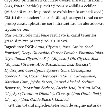
degetelor prin mișcări circulare ușoare. Insistați în zona T
(nas, frunte, bărbie) și evitați zona sensibilă a ochilor
(niciodată nu aplicați produse exfolainte în această zonă).
Clătiți din abundență cu apă călduță, ștergeți tenul cu un
prosop curat, aplicați un ser hidratant sau un ulei adecvat
tipului de ten.
Sfat
: Pentru cele mai bune rezultate în cazul tenurilor
grase și mixte păstrați zona T uscată.
Ingrediente INCI
:
Aqua, Glycerin, Rosa Canina Seed
Powder*, Decyl Glucoside, Garnet Powder, Phospholipids,
Glycolipids, Glycerine Soja (Soybean) Oil, Glycine Soja
(Soybean) Sterols, Aloe Barbadensis Leaf Extract*,
Hydrolyzed Caesalpinia Spinosa Gum, Caesalpinia
Spinosa Gum, Cocamidopropyl Betaine, Carrageenan,
Xanthan Gum, Jojoba Esters, Benzyl Alcohol, Sodium
Benzoate, Potassium Sorbate, Lactic Acid, Parfum, Mica,
CI 77891 (Titanium Dioxide), CI 77491 (Iron Oxide Red),
CI 77499 (Iron Oxide Black), Linalool.
99,1% din totalul ingredientelor sunt de origine naturală