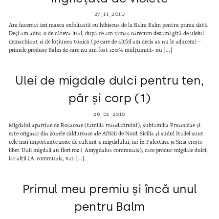
27_11_2010
Am încercat ieri masca exfoliantă cu hibiscus de la Balm Balm pentru prima dată.
Deși am adus-o de câteva luni, după ce am rămas oarecum dezamăgită de uleiul
demachiant și de loțiunea tonică (pe care de altfel am decis să nu le aducem) –
primele produse Balm de care nu am fost 100% mulțumită- nu […]
Ulei de migdale dulci pentru ten,
păr și corp (1)
26_01_2010
Migdalul aparține de Rosaceae (familia trandafirului), subfamilia Prunoidae și
este originar din zonele călduroase ale Africii de Nord. Sicilia și sudul Italiei sunt
cele mai importante zone de cultură a migdalului, iar în Palestina și Siria crește
liber. Unii migdali au flori roz ( Amygdalus communis), care produc migdale dulci,
iar alții (A. communis, var. […]
Primul meu premiu și încă unul
pentru Balm