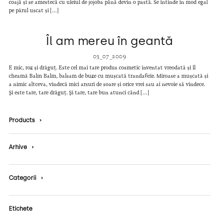
coajă și se amestecă cu uleiul de jojoba până devin o pastă. Se întinde în mod egal
pe părul uscat și […]
Îl am mereu în geantă
03_07_2009
E mic, roz și drăguț. Este cel mai tare produs cosmetic inventat vreodată și îl
cheamă Balm Balm, balsam de buze cu mușcată trandafirie. Miroase a mușcată și
a nimic altceva, vindecă mici arsuri de soare și orice vrei sau ai nevoie să vindece.
Și este tare, tare drăguț. Și tare, tare bun atunci când […]
Products
›
Arhive
›
Categorii
›
Etichete