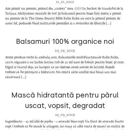
11_01_2010
Am primit un premiu, primul din „cariera” mea :)))) Un buchet de trandafiri de la
Tatiana. Mulțumesc muuult de tot! Și balsamul pentru buze fără miros a primit
un premiu de la The Green Beauty Bible Balm Balm nu este la primul premiu de
acest fel, podusele fiind răsfățatele premiilor și a revistelor de lifestyle […]
Balsamuri 100% organice noi
29_09_2009
Avem produse vechi în ambalaj nou. Balsamurile multifuncționale Balm Balm,
100% organice s-au închis întrun tub de 10 ml ușor de folosit pentru buze. Și cum
frigul și vântul deja au început să ne viziteze avem nevoie de întăriri. Buzele
trebuie să fie protejate s hidratate. Nu există nicio soulție mai bună sau mai
sănătoasă […]
Mască hidratantă pentru părul
uscat, vopsit, degradat
23_09_2009
Ingrediente: – 10 ml ulei de jojoba – 1 avocado bine copt Un fruct de avocado foarte
copt (trebuie să fie moale la atingere, iar coaja să aibă tentă de maro) se curăță de