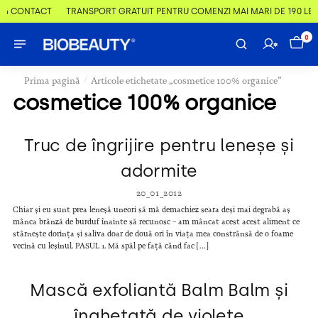
 & CONTACT
TRANSPORT GRATUIT PENTRU COMENZI MAI MARI DE 190 LEI
0
/
Prima pagină
Articole etichetate „cosmetice 100% organice”
cosmetice 100% organice
Truc de îngrijire pentru leneșe și
adormite
20_01_2012
Chiar și eu sunt prea leneșă uneori să mă demachiez seara deși mai degrabă aș
mânca brânză de burduf înainte să recunosc – am mâncat acest acest aliment ce
stârnește dorința și saliva doar de două ori în viața mea constrânsă de o foame
vecină cu leșinul. PASUL 1. Mă spăl pe față când fac […]
Mască exfoliantă Balm Balm și
înghețată de violete