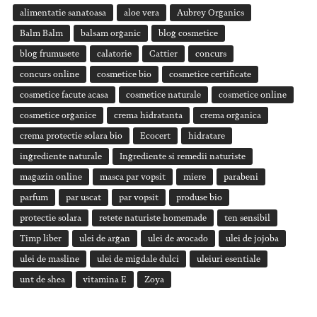
alimentatie sanatoasa
aloe vera
Aubrey Organics
Balm Balm
balsam organic
blog cosmetice
blog frumusete
calatorie
Cattier
concurs
concurs online
cosmetice bio
cosmetice certificate
cosmetice facute acasa
cosmetice naturale
cosmetice online
cosmetice organice
crema hidratanta
crema organica
crema protectie solara bio
Ecocert
hidratare
ingrediente naturale
Ingrediente si remedii naturiste
magazin online
masca par vopsit
miere
parabeni
parfum
par uscat
par vopsit
produse bio
protectie solara
retete naturiste homemade
ten sensibil
Timp liber
ulei de argan
ulei de avocado
ulei de jojoba
ulei de masline
ulei de migdale dulci
uleiuri esentiale
unt de shea
vitamina E
Zoya