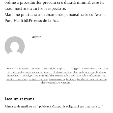
ordine a procedurilor precum și o durată minimă care în
cazul nostru nu au fost respectate.
Mai bine pilates și antrenamente personalizate cu Ana la
Pure Health&Fitness de la Afi.
admin
Posted in:
Povestiri, nimicuri, incercari, intamplari...
Tagged:
antrenament
,
cavitatie
,
cavitatie pret
,
cum sa slabesc fara sport
,
electrostimulare
,
electrostimulare pret
,
fitness
,
impachetari la cald
,
pilates
,
Pure Health&Fitness
,
salon cavitatie
,
salon infrumusetare
,
slabire cu vacuum
,
terapii corporale
,
termocuverta
,
tonifiere
,
tonifierea musculaturii cu
electrostimulare
,
vacuum
Lasă un răspuns
Adresa ta de email nu va fi publicată.
Câmpurile obligatorii sunt marcate cu
*