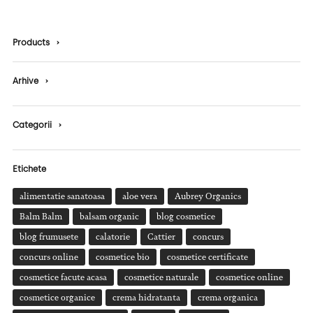
Products
›
Arhive
›
Categorii
›
Etichete
alimentatie sanatoasa
aloe vera
Aubrey Organics
Balm Balm
balsam organic
blog cosmetice
blog frumusete
calatorie
Cattier
concurs
concurs online
cosmetice bio
cosmetice certificate
cosmetice facute acasa
cosmetice naturale
cosmetice online
cosmetice organice
crema hidratanta
crema organica