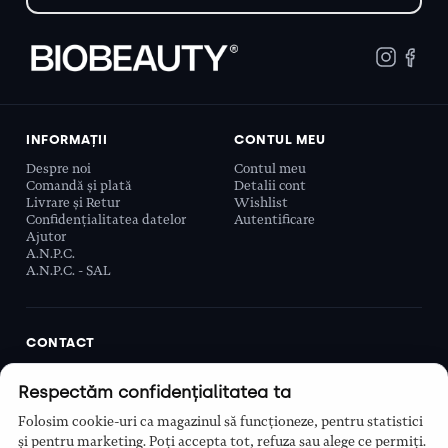
INFORMAȚII
CONTUL MEU
Despre noi
Contul meu
Comandă și plată
Detalii cont
Livrare și Retur
Wishlist
Confidențialitatea datelor
Autentificare
Ajutor
A.N.P.C.
A.N.P.C. - SAL
CONTACT
Biobeauty Concept SRL, Prelungirea Ghencea 107C,
Respectăm confidențialitatea ta
Sector 6, București, România
0768 110 863
Folosim cookie-uri ca magazinul să funcționeze, pentru statistici
Program
și pentru marketing. Poți accepta tot, refuza sau alege ce permiți.