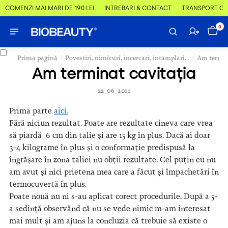
COMENZI MAI MARI DE 190 LEI
ÎNTREBĂRI & CONTACT
TRANSPORT GRAT
0
/
/
Prima pagină
Povestiri, nimicuri, incercari, intamplari...
Am termin
Am terminat cavitația
22_06_2011
Prima parte
aici.
Fără niciun rezultat. Poate are rezultate cineva care vrea
să piardă 6 cm din talie și are 15 kg în plus. Dacă ai doar
3-4 kilograme în plus și o conformație predispusă la
îngrășare în zona taliei nu obții rezultate. Cel puțin eu nu
am avut și nici prietena mea care a făcut și împachetări în
termocuvertă în plus.
Poate nouă nu ni s-au aplicat corect procedurile. După a 5-
a ședință observând că nu se vede nimic m-am interesat
mai mult și am ajuns la concluzia că trebuie să existe o