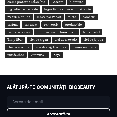
crema protectie solara bio
Ecocert
hidratare
ingrediente naturale
Ingrediente si remedii naturiste
magazin online
masca par vopsit
miere
parabeni
parfum
par uscat
par vopsit
produse bio
protectie solara
retete naturiste homemade
ten sensibil
Timp liber
ulei de argan
ulei de avocado
ulei de jojoba
ulei de masline
ulei de migdale dulci
uleiuri esentiale
unt de shea
vitamina E
Zoya
ALĂTURĂ-TE COMUNITĂȚII BIOBEAUTY