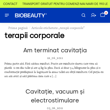
 & CONTACT
TRANSPORT GRATUIT PENTRU COMENZI MAI MARI DE 190 LEI
0
/
Prima pagină
Articole etichetate „terapii corporale”
terapii corporale
Am terminat cavitația
22_06_2011
Prima parte aici. Fără niciun rezultat. Poate are rezultate cineva care vrea să
piardă 6 cm din talie și are 15 kg în plus. Dacă ai doar 3-4 kilograme în plus și o
conformație predispusă la îngrășare în zona taliei nu obții rezultate. Cel puțin eu
nu am avut și nici prietena mea care a […]
Cavitație, vacuum și
electrostimulare
03_06_2011