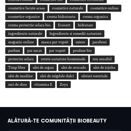
cosmetice facute acasa
cosmetice naturale
cosmetice online
cosmetice organice
crema hidratanta
crema organica
crema protectie solara bio
Ecocert
hidratare
ingrediente naturale
Ingrediente si remedii naturiste
magazin online
masca par vopsit
miere
parabeni
parfum
par uscat
par vopsit
produse bio
protectie solara
retete naturiste homemade
ten sensibil
Timp liber
ulei de argan
ulei de avocado
ulei de jojoba
ulei de masline
ulei de migdale dulci
uleiuri esentiale
unt de shea
vitamina E
Zoya
ALĂTURĂ-TE COMUNITĂȚII BIOBEAUTY