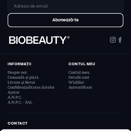
INFORMAȚII
CONTUL MEU
Despre noi
Contul meu
Comandă și plată
Detalii cont
Livrare și Retur
Wishlist
Confidențialitatea datelor
Autentificare
Ajutor
A.N.P.C.
A.N.P.C. - SAL
CONTACT