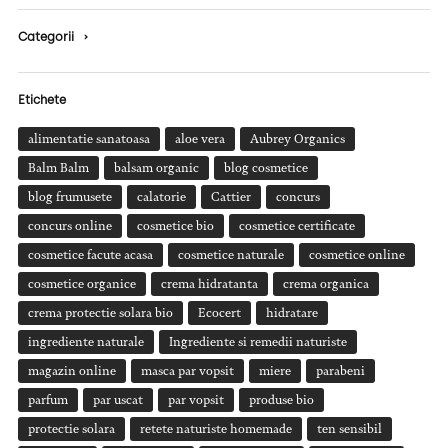
Categorii
›
Etichete
alimentatie sanatoasa
aloe vera
Aubrey Organics
Balm Balm
balsam organic
blog cosmetice
blog frumusete
calatorie
Cattier
concurs
concurs online
cosmetice bio
cosmetice certificate
cosmetice facute acasa
cosmetice naturale
cosmetice online
cosmetice organice
crema hidratanta
crema organica
crema protectie solara bio
Ecocert
hidratare
ingrediente naturale
Ingrediente si remedii naturiste
magazin online
masca par vopsit
miere
parabeni
parfum
par uscat
par vopsit
produse bio
protectie solara
retete naturiste homemade
ten sensibil