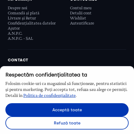
Despre noi
Contul meu
Comandă și plată
Detalii cont
Livrare și Retur
Wishlist
Confidențialitatea datelor
Autentificare
Ajutor
A.N.P.C.
A.N.P.C. - SAL
CONTACT
Biobeauty Concept SRL, Prelungirea Ghencea 107C,
Respectăm confidențialitatea ta
Sector 6, București, România
0768 110 863
Folosim cookie-uri ca magazinul să funcționeze, pentru statistici
Program
și pentru marketing. Poți accepta tot, refuza sau alege ce permiți.
Luni–Vineri, 9:00 – 16:00
Detalii în
Politica de confidențialitate
.
Contact
Acceptă toate
Refuză toate