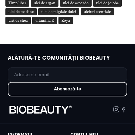
Timp liber
ulei de argan
ulei de avocado
ulei de jojoba
ulei de masline
ulei de migdale dulci
uleiuri esentiale
unt de shea
vitamina E
Zoya
ALĂTURĂ-TE COMUNITĂȚII BIOBEAUTY
INFORMAȚII
CONTUL MEU