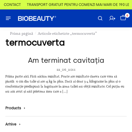
 & CONTACT
TRANSPORT GRATUIT PENTRU COMENZI MAI MARI DE 190 LEI
0
/
Prima pagină
Articole etichetate „termocuverta”
termocuverta
Am terminat cavitația
22_06_2011
Prima parte aici. Fără niciun rezultat. Poate are rezultate cineva care vrea să
piardă 6 cm din talie și are 15 kg în plus. Dacă ai doar 3-4 kilograme în plus și o
conformație predispusă la îngrășare în zona taliei nu obții rezultate. Cel puțin eu
nu am avut și nici prietena mea care a […]
Products
›
Arhive
›