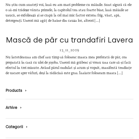
Nu știu cum sunteți voi, însă eu am mari probleme cu mâinile. Sunt sigură că ele
o să-mi trădeze vârsta primele, la capitolul ten stau foarte bine, însă mâinile se
usucă, se exfoliează și se crapă la cel mai mic factor extern: frig, vânt, apă,
detergenți. Uneori mă agăț de haine din cauza lor, alteori […]
Mască de păr cu trandafiri Lavera
13_11_2009
Nu întotdeauna am chef sau timp să folosesc masca mea preferată de păr, cea
preparată în casă cu ulei de jojoba. Uneori mă grăbesc și vreau una care să-și facă
efectul în trei minute. Având părul ondulat și acum și vopsit, manifestă tendințe
de uscare spre vâfuri, deși la rădăcină este gras. Înainte foloseam masca […]
Products
›
Arhive
›
Categorii
›