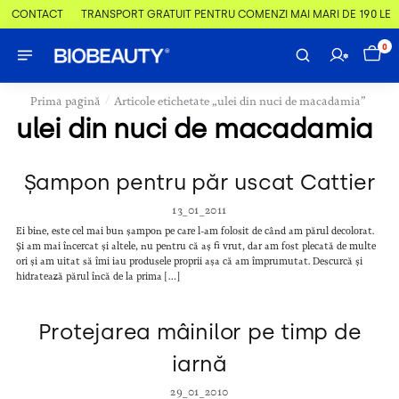
 & CONTACT
TRANSPORT GRATUIT PENTRU COMENZI MAI MARI DE 190 LEI
0
/
Prima pagină
Articole etichetate „ulei din nuci de macadamia”
ulei din nuci de macadamia
Șampon pentru păr uscat Cattier
13_01_2011
Ei bine, este cel mai bun șampon pe care l-am folosit de când am părul decolorat.
Și am mai încercat și altele, nu pentru că aș fi vrut, dar am fost plecată de multe
ori și am uitat să îmi iau produsele proprii așa că am împrumutat. Descurcă și
hidratează părul încă de la prima […]
Protejarea mâinilor pe timp de
iarnă
29_01_2010