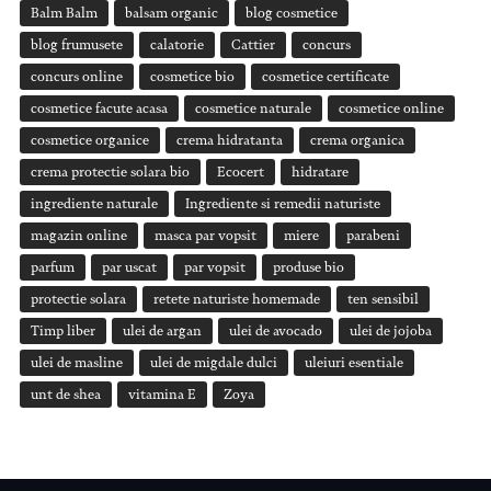
Balm Balm
balsam organic
blog cosmetice
blog frumusete
calatorie
Cattier
concurs
concurs online
cosmetice bio
cosmetice certificate
cosmetice facute acasa
cosmetice naturale
cosmetice online
cosmetice organice
crema hidratanta
crema organica
crema protectie solara bio
Ecocert
hidratare
ingrediente naturale
Ingrediente si remedii naturiste
magazin online
masca par vopsit
miere
parabeni
parfum
par uscat
par vopsit
produse bio
protectie solara
retete naturiste homemade
ten sensibil
Timp liber
ulei de argan
ulei de avocado
ulei de jojoba
ulei de masline
ulei de migdale dulci
uleiuri esentiale
unt de shea
vitamina E
Zoya