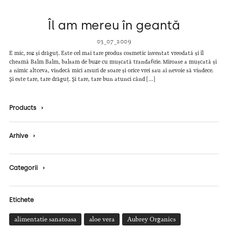
Îl am mereu în geantă
03_07_2009
E mic, roz și drăguț. Este cel mai tare produs cosmetic inventat vreodată și îl
cheamă Balm Balm, balsam de buze cu mușcată trandafirie. Miroase a mușcată și
a nimic altceva, vindecă mici arsuri de soare și orice vrei sau ai nevoie să vindece.
Și este tare, tare drăguț. Și tare, tare bun atunci când […]
Products
›
Arhive
›
Categorii
›
Etichete
alimentatie sanatoasa
aloe vera
Aubrey Organics