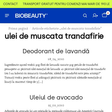
 & CONTACT
TRANSPORT GRATUIT PENTRU COMENZI MAI MARI DE 190 LEI
0
/
Prima pagină
Articole etichetate „ulei de muscata trandafirie”
ulei de muscata trandafirie
Deodorant de lavandă
28_04_2010
Ingrediente 250ml vodcă 50g flori de lavandă uscate 50g petale de trandafiri
proaspete 10 picături ulei esențial de lavandă 10 picături ulei esențial de trandafir
(eu l-aș înlocui cu mușcată trandafirie, uleiul de trandafiri este prea scump)*
Turnați vodca peste flori și adăugați picătură cu picătură uleiurile esențiale și
lăsați la macerat timp de 3 […]
Uleiul de avocado
25_02_2010
Arborele de avocado își are originile în regiunile călduroase ale Americii Centrale.