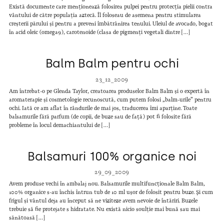
Există documente care menționează folosirea pulpei pentru protecția pielii contra
vântului de către populația aztecă. Îl foloseau de asemena pentru stimularea
creșterii părului și pentru a preveni îmbătrânirea tenului. Uleiul de avocado, bogat
în acid oleic (omega9), carotenoide (clasa de pigmenți vegetali dintre […]
Balm Balm pentru ochi
23_12_2009
Am întrebat-o pe Glenda Taylor, creatoarea produselor Balm Balm și o expertă în
aromaterapie și cosmetologie recunoscută, cum putem folosi „balm-urile” pentru
ochi. Iată ce am aflat în rândurile de mai jos, traducerea îmi aparține. Toate
balsamurile fără parfum (de copii, de buze sau de față) pot fi folosite fără
probleme în locul demachiantului de […]
Balsamuri 100% organice noi
29_09_2009
Avem produse vechi în ambalaj nou. Balsamurile multifuncționale Balm Balm,
100% organice s-au închis întrun tub de 10 ml ușor de folosit pentru buze. Și cum
frigul și vântul deja au început să ne viziteze avem nevoie de întăriri. Buzele
trebuie să fie protejate s hidratate. Nu există nicio soulție mai bună sau mai
sănătoasă […]