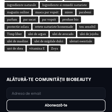
ingrediente naturale
Ingrediente si remedii naturiste
magazin online
masca par vopsit
miere
parabeni
parfum
par uscat
par vopsit
produse bio
protectie solara
retete naturiste homemade
ten sensibil
Timp liber
ulei de argan
ulei de avocado
ulei de jojoba
ulei de masline
ulei de migdale dulci
uleiuri esentiale
unt de shea
vitamina E
Zoya
ALĂTURĂ-TE COMUNITĂȚII BIOBEAUTY