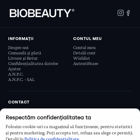
INFORMAȚII
CONTUL MEU
Despre noi
Contul meu
Comandă și plată
Detalii cont
Livrare și Retur
Wishlist
Confidențialitatea datelor
Autentificare
Ajutor
A.N.P.C.
A.N.P.C. - SAL
CONTACT
Biobeauty Concept SRL, Prelungirea Ghencea 107C,
Respectăm confidențialitatea ta
Sector 6, București, România
0768 110 863
Folosim cookie-uri ca magazinul să funcționeze, pentru statistici
Program
și pentru marketing. Poți accepta tot, refuza sau alege ce permiți.
Luni–Vineri, 9:00 – 16:00
Detalii în
Politica de confidențialitate
.