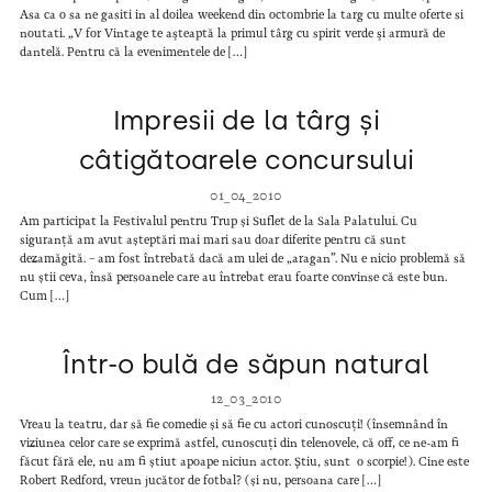
Asa ca o sa ne gasiti in al doilea weekend din octombrie la targ cu multe oferte si
noutati. „V for Vintage te aşteaptă la primul târg cu spirit verde şi armură de
dantelă. Pentru că la evenimentele de […]
Impresii de la târg și
câtigătoarele concursului
01_04_2010
Am participat la Festivalul pentru Trup și Suflet de la Sala Palatului. Cu
siguranță am avut așteptări mai mari sau doar diferite pentru că sunt
dezamăgită. – am fost întrebată dacă am ulei de „aragan”. Nu e nicio problemă să
nu știi ceva, însă persoanele care au întrebat erau foarte convinse că este bun.
Cum […]
Într-o bulă de săpun natural
12_03_2010
Vreau la teatru, dar să fie comedie și să fie cu actori cunoscuți! (însemnând în
viziunea celor care se exprimă astfel, cunoscuți din telenovele, că off, ce ne-am fi
făcut fără ele, nu am fi știut apoape niciun actor. Știu, sunt o scorpie!). Cine este
Robert Redford, vreun jucător de fotbal? (și nu, persoana care […]