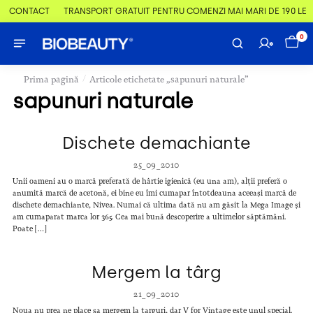
 & CONTACT
TRANSPORT GRATUIT PENTRU COMENZI MAI MARI DE 190 LEI
0
/
Prima pagină
Articole etichetate „sapunuri naturale”
sapunuri naturale
Dischete demachiante
25_09_2010
Unii oameni au o marcă preferată de hârtie igienică (eu una am), alții preferă o
anumită marcă de acetonă, ei bine eu îmi cumapar întotdeauna aceeași marcă de
dischete demachiante, Nivea. Numai că ultima dată nu am găsit la Mega Image și
am cumaparat marca lor 365. Cea mai bună descoperire a ultimelor săptămâni.
Poate […]
Mergem la târg
21_09_2010
Noua nu prea ne place sa mergem la targuri, dar V for Vintage este unul special.