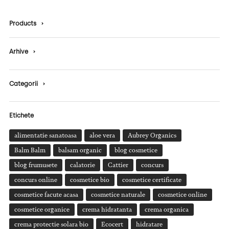
Products
›
Arhive
›
Categorii
›
Etichete
alimentatie sanatoasa
aloe vera
Aubrey Organics
Balm Balm
balsam organic
blog cosmetice
blog frumusete
calatorie
Cattier
concurs
concurs online
cosmetice bio
cosmetice certificate
cosmetice facute acasa
cosmetice naturale
cosmetice online
cosmetice organice
crema hidratanta
crema organica
crema protectie solara bio
Ecocert
hidratare