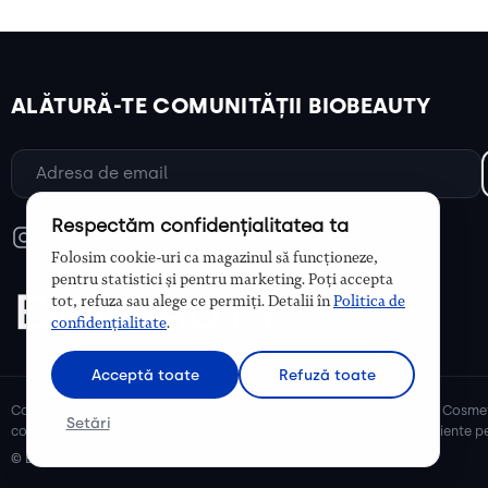
ALĂTURĂ-TE COMUNITĂȚII BIOBEAUTY
Respectăm confidențialitatea ta
Folosim cookie-uri ca magazinul să funcționeze,
pentru statistici și pentru marketing. Poți accepta
tot, refuza sau alege ce permiți. Detalii în
Politica de
confidențialitate
.
Acceptă toate
Refuză toate
Cosmetice bio și naturale, ulei de argan, ulei de cocos, unt de shea. Cosmet
Setări
cosmetice naturale pentru mămici și copii, cosmetice organice eficiente pe
© Biobeauty 2026. Toate drepturile rezervate.