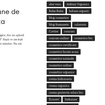
aloe vera
Aubrey Organics
iune de
Balm Balm
balsam organic
blog cosmetice
ta
blog frumusete
calatorie
Cattier
concurs
gice, dar nu aplaud
concurs online
cosmetice bio
d” după ce am ieșit
e să mănânc. Nu am
cosmetice certificate
cosmetice facute acasa
cosmetice naturale
cosmetice online
cosmetice organice
crema hidratanta
crema organica
crema protectie solara bio
Ecocert
hidratare