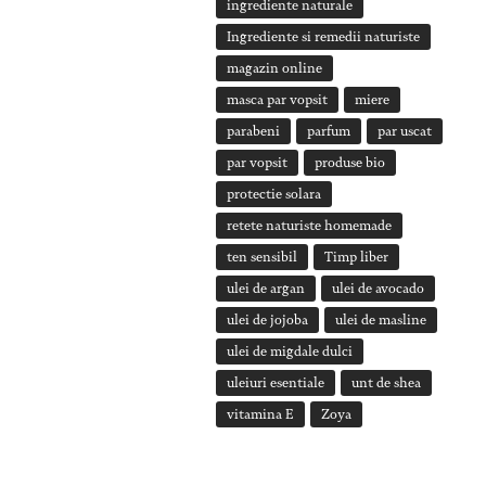
ingrediente naturale
Ingrediente si remedii naturiste
magazin online
masca par vopsit
miere
parabeni
parfum
par uscat
par vopsit
produse bio
protectie solara
retete naturiste homemade
ten sensibil
Timp liber
ulei de argan
ulei de avocado
ulei de jojoba
ulei de masline
ulei de migdale dulci
uleiuri esentiale
unt de shea
vitamina E
Zoya