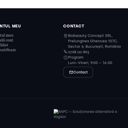
NTUL MEU
CONTACT
tul meu
Biobeauty Concept SRL,
lii cont
Prelungirea Ghencea 107C,
hlist
Sector 6, București, România
ntificare
0768 110 863
Program
Luni–Vineri, 9:00 – 16:00
Contact