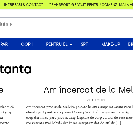
ÎNTREBĂRI & CONTACT
TRANSPORT GRATUIT PENTRU COMENZI MAI MARI D
PĂR
COPII
PENTRU EL
SPF
MAKE-UP
B
atanta
e
Am încercat de la Mel
21_10_2011
redeam că
Am încercat produsele Melvita pe care le-am cumpărat acum vreo l
ână scap
uleiul uscat pentru corp merită cumpărat în dimensiune mare. Aș cu
 au
corp dar mi se pare prea scump. Laptele de corp cu ulei de rosa mos
ooarte
consistența mai lichidă decât mă așteptam dar destul de […]