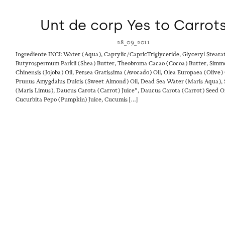
Unt de corp Yes to Carrot
28_09_2011
Ingrediente INCI: Water (Aqua), Caprylic/CapricTriglyceride, Glyceryl Steara
Butyrospermum Parkii (Shea) Butter, Theobroma Cacao (Cocoa) Butter, Simm
Chinensis (Jojoba) Oil, Persea Gratissima (Avocado) Oil, Olea Europaea (Olive) 
Prunus Amygdalus Dulcis (Sweet Almond) Oil, Dead Sea Water (Maris Aqua), S
(Maris Limus), Daucus Carota (Carrot) Juice*, Daucus Carota (Carrot) Seed Oi
Cucurbita Pepo (Pumpkin) Juice, Cucumis […]