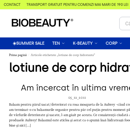
& CONTACT
TRANSPORT GRATUIT PENTRU COMENZI MAI MARI DE 190 LEI
☀️SUMMER SALE
TEN
K-BEAUTY
CORP
Prima pagină
Articole etichetate „lotiune de corp hidratanta”
/
lotiune de corp hidr
Am încercat în ultima vrem
05_12_2011
Balsam pentru părul uscat/deteriorat cu rosa mosqueta de la Aubrey -când c
am terminat-o cu balsamurile organice pentru păr cel puțin pentru moment p
de vârfurile deteriorate și uscate, l-am găsit pe acesta. Ce consistență ciudată
produsele Aubrey! Balsamul este sticlos și aerat ca o spumă însă hidratează foo
bine și nici […]