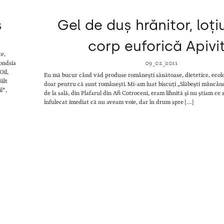
s
Gel de duș hrănitor, loț
corp euforică Apivi
te,
ondsia
09_02_2011
Oil,
Eu mă bucur când văd produse românești sănătoase, dietetice, ecolo
ilt
doar pentru că sunt românești. Mi-am luat biscuți „Slăbești mâncân
l*,
de la sală, din Plafarul din Afi Cotroceni, eram lihnită și nu știam c
înfulecat imediat că nu aveam voie, dar în drum spre […]