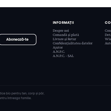
INFORMAȚII
CO
Despre noi
Con
Comandă și plată
Deta
Livrare și Retur
Wis
Confidențialitatea datelor
Aute
Ajutor
A.N.P.C.
A.N.P.C. - SAL
ice bio pentru ten, corp și păr,
ntru întreaga familie.