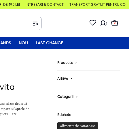
E 190 LEI
ÎNTREBĂRI & CONTACT
TRANSPORT GRATUIT PENTRU COMENZI
0
RANDS
NOU
LAST CHANCE
Products
›
Arhive
›
vita
Categorii
›
ună și am decis că
mpăra și laptele de
queta – are
Etichete
alimentatie sanatoasa