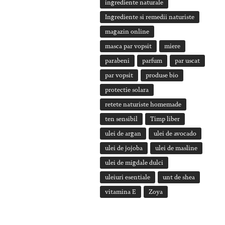
ingrediente naturale
Ingrediente si remedii naturiste
magazin online
masca par vopsit
miere
parabeni
parfum
par uscat
par vopsit
produse bio
protectie solara
retete naturiste homemade
ten sensibil
Timp liber
ulei de argan
ulei de avocado
ulei de jojoba
ulei de masline
ulei de migdale dulci
uleiuri esentiale
unt de shea
vitamina E
Zoya