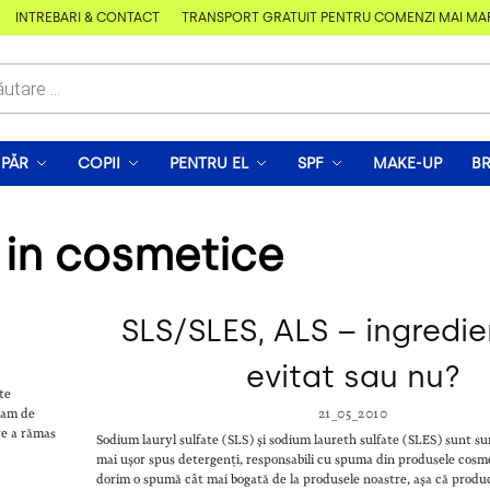
ÎNTREBĂRI & CONTACT
TRANSPORT GRATUIT PENTRU COMENZI MAI MARI D
PĂR
COPII
PENTRU EL
SPF
MAKE-UP
B
t in cosmetice
SLS/SLES, ALS – ingredi
evitat sau nu?
te
eam de
21_05_2010
re a rămas
Sodium lauryl sulfate (SLS) și sodium laureth sulfate (SLES) sunt sur
mai ușor spus detergenți, responsabili cu spuma din produsele cosme
dorim o spumă cât mai bogată de la produsele noastre, așa că producă