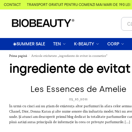
& CONTACT
TRANSPORT GRATUIT PENTRU COMENZI MAI MARI DE 190 LEI
☀️SUMMER SALE
TEN
K-BEAUTY
CORP
Prima pagină
Articole etichetate „ingrediente de evitat in cosmetice”
/
ingrediente de evita
Les Essences de Amelie
03_10_2011
În urmă cu cinci ani nu știam de existența altor parfumuri în afara celor semna
Chanel, Dior, Donna Karan și alte nume sonore din industria modei. Nici nu av
unde. Și atunci am descoperit primul blog dedicat în totalitate parfumurilor ca
până astăzi sursa principală de informație în ceea ce privește parfumurile. […]