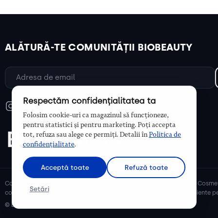
ALĂTURĂ-TE COMUNITĂȚII BIOBEAUTY
Respectăm confidențialitatea ta
Folosim cookie-uri ca magazinul să funcționeze,
pentru statistici și pentru marketing. Poți accepta
tot, refuza sau alege ce permiți. Detalii în
Politica de
confidențialitate
.
Acceptă toate
Refuză toate
Cosmetice bio și naturale, ulei de argan, ulei de cocos, unt de shea. Cosmet
Setări
cosmetice naturale pentru mămici și copii, cosmetice organice eficiente pe
© Biobeauty 2026. Toate drepturile rezervate.