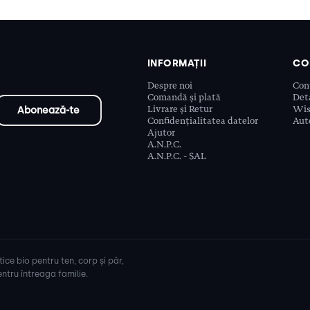
INFORMAȚII
CO
Despre noi
Con
Comandă și plată
Deta
Livrare și Retur
Wis
Confidențialitatea datelor
Aute
Ajutor
A.N.P.C.
A.N.P.C. - SAL
ice bio pentru ten, corp și păr,
ntru întreaga familie.