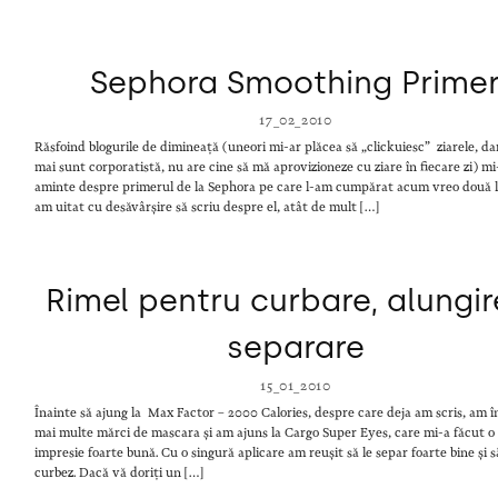
Sephora Smoothing Prime
17_02_2010
Răsfoind blogurile de dimineață (uneori mi-ar plăcea să „clickuiesc” ziarele, d
mai sunt corporatistă, nu are cine să mă aprovizioneze cu ziare în fiecare zi) 
aminte despre primerul de la Sephora pe care l-am cumpărat acum vreo două l
am uitat cu desăvârșire să scriu despre el, atât de mult […]
Rimel pentru curbare, alungir
separare
15_01_2010
Înainte să ajung la Max Factor – 2000 Calories, despre care deja am scris, am 
mai multe mărci de mascara și am ajuns la Cargo Super Eyes, care mi-a făcut o
impresie foarte bună. Cu o singură aplicare am reușit să le separ foarte bine și s
curbez. Dacă vă doriți un […]