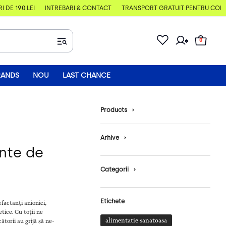
E 190 LEI
ÎNTREBĂRI & CONTACT
TRANSPORT GRATUIT PENTRU COMENZI
0
RANDS
NOU
LAST CHANCE
Products
›
Arhive
›
ente de
Categorii
›
Etichete
factanți anionici,
tice. Cu toții ne
alimentatie sanatoasa
torii au grijă să ne-