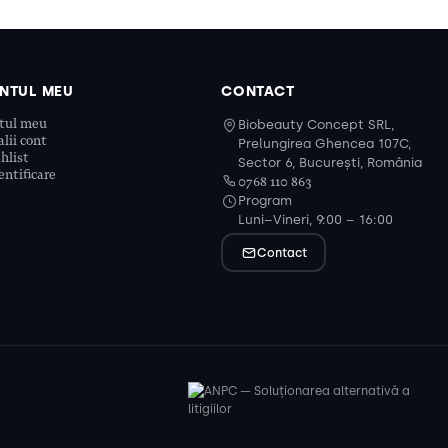
NTUL MEU
CONTACT
tul meu
Biobeauty Concept SRL,
lii cont
Prelungirea Ghencea 107C,
hlist
Sector 6, București, România
ntificare
0768 110 863
Program
Luni–Vineri, 9:00 – 16:00
Contact