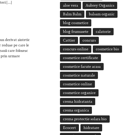
teri […]
aloe vera
Aubrey Organics
Balm Balm
balsam organic
blog cosmetice
blog frumusete
calatorie
 un derivat sintetic
Cattier
concurs
r reduse pe care le
concurs online
cosmetice bio
panii care folosesc
, prin urmare
cosmetice certificate
cosmetice facute acasa
cosmetice naturale
cosmetice online
cosmetice organice
crema hidratanta
crema organica
crema protectie solara bio
Ecocert
hidratare