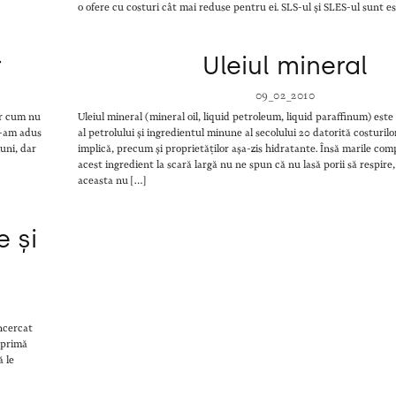
o ofere cu costuri cât mai reduse pentru ei. SLS-ul și SLES-ul sunt es
r
Uleiul mineral
09_02_2010
ar cum nu
Uleiul mineral (mineral oil, liquid petroleum, liquid paraffinum) este
mi-am adus
al petrolului și ingredientul minune al secolului 20 datorită costurilo
uni, dar
implică, precum și proprietăților așa-zis hidratante. Însă marile com
acest ingredient la scară largă nu ne spun că nu lasă porii să respire
aceasta nu […]
e și
încercat
 primă
ă le