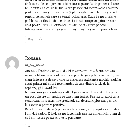
de fata nu de ochi pentru ochi exista o gramada de primer-e foarte
bune cum ar fi cel de la Too Faced pe care ti-l recomand cu caldura
pentru ochi. Acest primer de la Sephora este foarte bun in special
pentru persoanele care au tenul lucios, gras. Daca tu nu ai nici o
problema cu fondul de ten de ce ti-ai mai cumparat primer? Este
doar pentru fata si normal ca nu are nici un efect pe ochi.
Intereseaza-te inainte sa scri un post prost despre un primer bun.
Răspunde
Roxana
21_04_2010
Am tenul lucios in zona T si nici macar asta nu a facut. Nu am
nicio problema la modul ca nu am puncte sau pete de acoperit, dar
eram interesata de ceva care sa mareasca rezistenta machiajului. Iar
acest primer mi-a fost recomandat de una dintre fetele de la
Sephora, ghinionul lor.
Nu am cum sa ma interesez altfel sau mai mult inainte de a scrie
un post despre un produs pe care l-am testat. Pentru ca exact asta
scriu, cum mi-a mers mie produsul, nu altora. In plus am pus un
link catre o postare pozitiva.
Repet: primerul de la Sephora nu face nimic, am scapat oricum de el,
l-am dat cadou. E logic ca nu face nimic pentru mine, nici nu am zis
ca l-am testat pe nu stiu cate persoane.