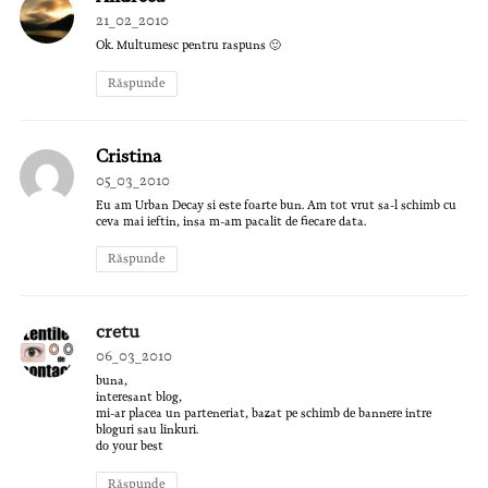
21_02_2010
Ok. Multumesc pentru raspuns 🙂
Răspunde
Cristina
05_03_2010
Eu am Urban Decay si este foarte bun. Am tot vrut sa-l schimb cu
ceva mai ieftin, insa m-am pacalit de fiecare data.
Răspunde
cretu
06_03_2010
buna,
interesant blog,
mi-ar placea un parteneriat, bazat pe schimb de bannere intre
bloguri sau linkuri.
do your best
Răspunde