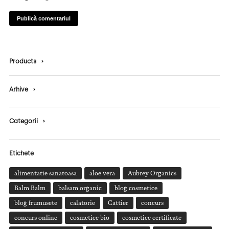
Products
›
Arhive
›
Categorii
›
Etichete
alimentatie sanatoasa
aloe vera
Aubrey Organics
Balm Balm
balsam organic
blog cosmetice
blog frumusete
calatorie
Cattier
concurs
concurs online
cosmetice bio
cosmetice certificate