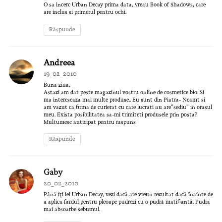
O sa incerc Urban Decay prima data, vreau Book of Shadows, care
are inclus si primerul pentru ochi.
Răspunde
Andreea
19_02_2010
Buna ziua,
Astazi am dat peste magazinul vostru online de cosmetice bio. Si
ma intereseaza mai multe produse.. Eu sunt din Piatra- Neamt si
am vazut ca firma de curierat cu care lucrati nu are”sediu” in orasul
meu. Exista posibilitatea sa-mi trimiteti produsele prin posta?
Multumesc anticipat pentru raspuns
Răspunde
Gaby
20_02_2010
Până îţi iei Urban Decay, vezi dacă are vreun rezultat dacă înainte de
a aplica fardul pentru pleoape pudrezi cu o pudră matifiantă. Pudra
mai absoarbe sebumul.