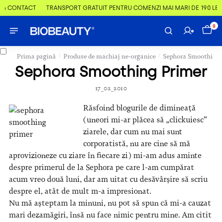
& CONTACT
TRANSPORT GRATUIT PENTRU COMENZI MAI MARI DE 190 LEI
0
/
/
Prima pagină
Produse de machiaj ne-organice
Sephora Smoothing 
Sephora Smoothing Primer
17_02_2010
Răsfoind blogurile de dimineață
(uneori mi-ar plăcea să „clickuiesc”
ziarele, dar cum nu mai sunt
corporatistă, nu are cine să mă
aprovizioneze cu ziare în fiecare zi) mi-am adus aminte
despre primerul de la Sephora pe care l-am cumpărat
acum vreo două luni, dar am uitat cu desăvârșire să scriu
despre el, atât de mult m-a impresionat.
Nu mă așteptam la minuni, nu pot să spun că mi-a cauzat
mari dezamăgiri, însă nu face nimic pentru mine. Am citit