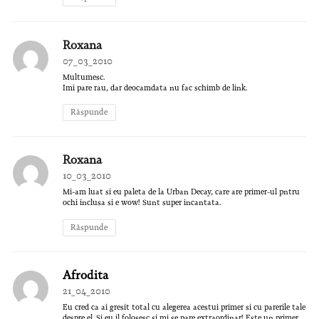
Roxana
07_03_2010
Multumesc.
Imi pare rau, dar deocamdata nu fac schimb de link.
Răspunde
Roxana
10_03_2010
Mi-am luat si eu paleta de la Urban Decay, care are primer-ul pntru
ochi inclusa si e wow! Sunt super incantata.
Răspunde
Afrodita
21_04_2010
Eu cred ca ai gresit total cu alegerea acestui primer si cu parerile tale
despre el. Si eu il folosesc si mi se pare extraordinar! Este un primer