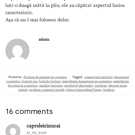
într-o dungă urâtă în pliu, ele au căpătat aspectul lucios
caracteristic.
Așa că nu-l mai folosesc deloc.
admin
Posted in:
Produse de machiaj ne-organice
Tagged:
conservanti sintetici
,
dezamagiri
cosmetice
,
fond de ten
,
fond de ten bun
,
ingrediente daunatoare in cosmetice
,
ingrediente
de evitat in cosmetice
,
machiaj rezistent
,
machiajul pleoapelor
,
parabeni
,
pleoape grase
,
primer
,
produse cosmetice inutile
,
Sehora Smoothing Primer
,
Sephora
16 comments
capreleirinucai
17_02_2010