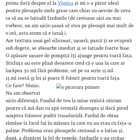
prima dată despre el la
Viorica
și mi s-a părut ideal
pentru pleoapele mele grase care chiar au nevoie de ceva
ca să nu se întindă fardurile (de creioane nici nu mai
vorbesc, nu am nicio șansă să stea pe pleoapă mai mult de
o oră, asta acum că e iarnă).
Are textura unui gel siliconat, ușoară, parcă ți se evaporă
sub degete, se absoarbe imediat și se întinde foarte bine.
O apăsare ușoare de pompiță îți ajunge pentru toată fața.
Sticluța nu este plină deoarece cred că e una în care ar
încăpea 30 ml fără probleme, ori pe ea scrie 15 ml.
15 ml costă 55 lei și poate fi folosit pentru toată fața.
Ce face? Nimic.
Nu am observat
nicio diferență. Fondul de ten la mine rezistă oricum
pentru că mă dau cu apă termală deasupra și dacă pierd
noaptea folosesc pudră translucidă. Fardul de obraz
rămâne la locul lui în măsura în care eu nu stau cu fața-n
palme. Problema erau pleoapele: creionul s-a întins și,
după, a dispărut la fel de repede, fardurile s-au strâns