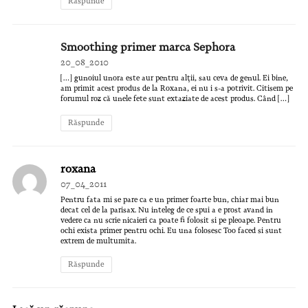
Răspunde
Smoothing primer marca Sephora
20_08_2010
[…] gunoiul unora este aur pentru alţii, sau ceva de genul. Ei bine,
am primit acest produs de la Roxana, ei nu i s-a potrivit. Citisem pe
forumul roz că unele fete sunt extaziate de acest produs. Când […]
Răspunde
roxana
07_04_2011
Pentru fata mi se pare ca e un primer foarte bun, chiar mai bun
decat cel de la parisax. Nu inteleg de ce spui a e prost avand in
vedere ca nu scrie nicaieri ca poate fi folosit si pe pleoape. Pentru
ochi exista primer pentru ochi. Eu una folosesc Too faced si sunt
extrem de multumita.
Răspunde