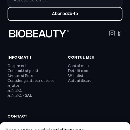
INFORMAȚII
CONTUL MEU
Despre noi
Contul meu
Comandă și plată
Detalii cont
Livrare și Retur
Wishlist
Confidențialitatea datelor
Autentificare
Ajutor
A.N.P.C.
A.N.P.C. - SAL
CONTACT
Biobeauty Concept SRL, Prelungirea Ghencea 107C,