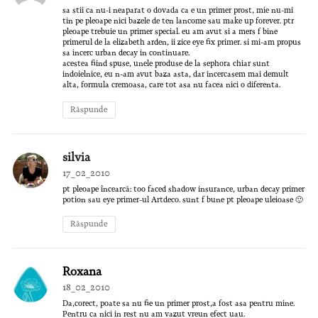
sa stii ca nu-i neaparat o dovada ca e un primer prost, mie nu-mi
tin pe pleoape nici bazele de ten lancome sau make up forever. ptr
pleoape trebuie un primer special. eu am avut si a mers f bine
primerul de la elizabeth arden, ii zice eye fix primer. si mi-am propus
sa incerc urban decay in continuare.
acestea fiind spuse, unele produse de la sephora chiar sunt
indoielnice, eu n-am avut baza asta, dar incercasem mai demult
alta, formula cremoasa, care tot asa nu facea nici o diferenta.
Răspunde
silvia
17_02_2010
pt pleoape încearcă: too faced shadow insurance, urban decay primer
potion sau eye primer-ul Artdeco. sunt f bune pt pleoape uleioase 🙂
Răspunde
Roxana
18_02_2010
Da,corect, poate sa nu fie un primer prost,a fost asa pentru mine.
Pentru ca nici in rest nu am vazut vreun efect uau.