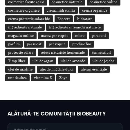
cosmetice facute acasa
cosmetice naturale
cosmetice online
cosmetice organice
crema hidratanta
crema organica
crema protectie solara bio
Ecocert
hidratare
ingrediente naturale
Ingrediente si remedii naturiste
magazin online
masca par vopsit
miere
parabeni
parfum
par uscat
par vopsit
produse bio
protectie solara
retete naturiste homemade
ten sensibil
Timp liber
ulei de argan
ulei de avocado
ulei de jojoba
ulei de masline
ulei de migdale dulci
uleiuri esentiale
unt de shea
vitamina E
Zoya
ALĂTURĂ-TE COMUNITĂȚII BIOBEAUTY