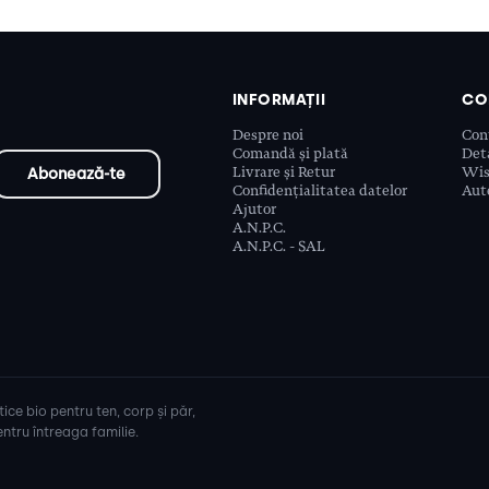
INFORMAȚII
CO
Despre noi
Con
Comandă și plată
Deta
Livrare și Retur
Wis
Confidențialitatea datelor
Aute
Ajutor
A.N.P.C.
A.N.P.C. - SAL
ice bio pentru ten, corp și păr,
ntru întreaga familie.