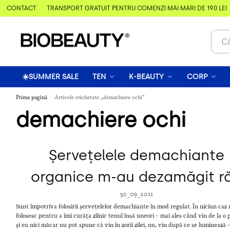
& CONTACT
TRANSPORT GRATUIT PENTRU COMENZI MAI MARI DE 190 LEI
☀️SUMMER SALE
TEN
K-BEAUTY
CORP
Prima pagină
Articole etichetate „demachiere ochi”
/
demachiere ochi
Șervețelele demachiante
organice m-au dezamăgit r
30_09_2011
Sunt împotriva folosirii șervețelelor demachiante în mod regulat. În niciun caz 
folosesc pentru a îmi curăța zilnic tenul însă uneori – mai ales când vin de la o
și eu nici măcar nu pot spune că vin în zorii zilei, nu, vin după ce se luminează 