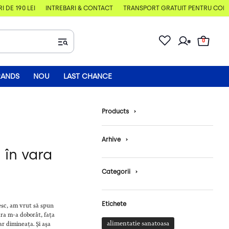
E 190 LEI
ÎNTREBĂRI & CONTACT
TRANSPORT GRATUIT PENTRU COMENZI
0
RANDS
NOU
LAST CHANCE
Products
›
Arhive
›
 în vara
Categorii
›
Etichete
esc, am vrut să spun
ara m-a doborât, fața
alimentatie sanatoasa
r dimineața. Și așa