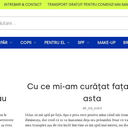
ÎNTREBĂRI & CONTACT
TRANSPORT GRATUIT PENTRU COMENZI MAI MARI D
PĂR
COPII
PENTRU EL
SPF
MAKE-UP
B
Cu ce mi-am curățat fața
ău
asta
26_09_2010
nu le
Urăsc să mă spăl pe față. Apa e prea rece pentru mine când mă trez
 petrecere
dimineața, dar cred că 11-12 înseamnă deja ora prânzului. Doar că v
– aș vrea
mea transpiră așa de rău încât îmi vine să mă spăl mai mereu, nu doa