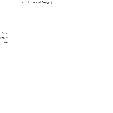
am descoperit Nuage […]
. Este
i mult
tru ten