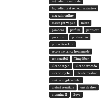
ingrediente naturale
Ingrediente si remedii naturiste
magazin online
masca par vopsit
miere
parabeni
parfum
par uscat
par vopsit
produse bio
protectie solara
retete naturiste homemade
ten sensibil
Timp liber
ulei de argan
ulei de avocado
ulei de jojoba
ulei de masline
ulei de migdale dulci
uleiuri esentiale
unt de shea
vitamina E
Zoya