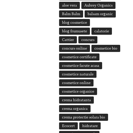
aloe vera
Aubrey Organics
Balm Balm
balsam organic
blog cosmetice
blog frumusete
calatorie
Cattier
concurs
concurs online
cosmetice bio
cosmetice certificate
cosmetice facute acasa
cosmetice naturale
cosmetice online
cosmetice organice
crema hidratanta
crema organica
crema protectie solara bio
Ecocert
hidratare