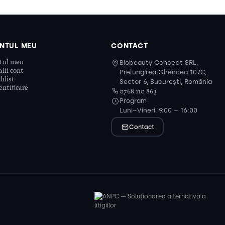
NTUL MEU
CONTACT
tul meu
Biobeauty Concept SRL,
lii cont
Prelungirea Ghencea 107C,
hlist
Sector 6, București, România
ntificare
0768 110 863
Program
Luni–Vineri, 9:00 – 16:00
Contact