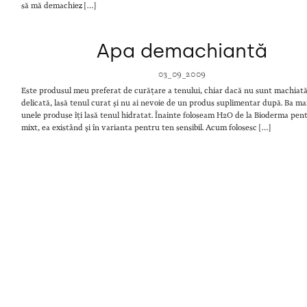
să mă demachiez […]
Apa demachiantă
03_09_2009
Este produsul meu preferat de curățare a tenului, chiar dacă nu sunt machiată
delicată, lasă tenul curat și nu ai nevoie de un produs suplimentar după. Ba ma
unele produse îți lasă tenul hidratat. Înainte foloseam H2O de la Bioderma pen
mixt, ea existând și în varianta pentru ten sensibil. Acum folosesc […]