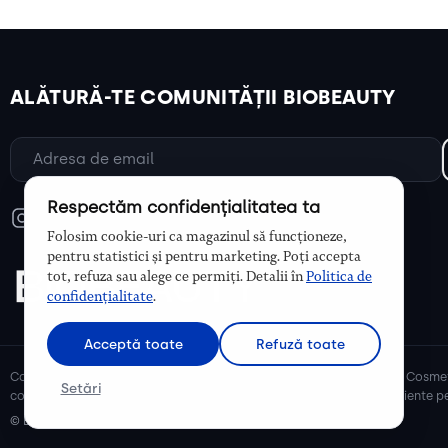
ALĂTURĂ-TE COMUNITĂȚII BIOBEAUTY
Respectăm confidențialitatea ta
Folosim cookie-uri ca magazinul să funcționeze,
pentru statistici și pentru marketing. Poți accepta
tot, refuza sau alege ce permiți. Detalii în
Politica de
confidențialitate
.
Acceptă toate
Refuză toate
Cosmetice bio și naturale, ulei de argan, ulei de cocos, unt de shea. Cosmet
Setări
cosmetice naturale pentru mămici și copii, cosmetice organice eficiente pe
© Biobeauty 2026. Toate drepturile rezervate.