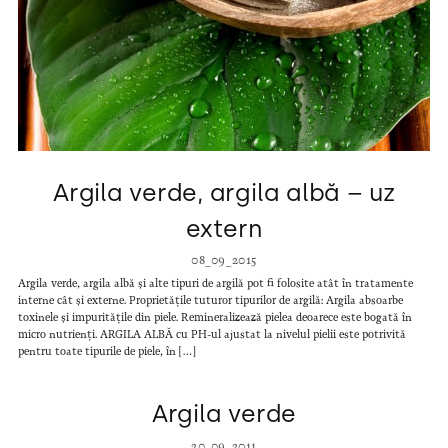
Argila verde, argila albă – uz
extern
08_09_2015
Argila verde, argila albă și alte tipuri de argilă pot fi folosite atât în tratamente
interne cât și externe. Proprietățile tuturor tipurilor de argilă: Argila absoarbe
toxinele și impuritățile din piele. Remineralizează pielea deoarece este bogată în
micro nutrienți. ARGILA ALBĂ cu PH-ul ajustat la nivelul pielii este potrivită
pentru toate tipurile de piele, în […]
Argila verde
20_09_2011