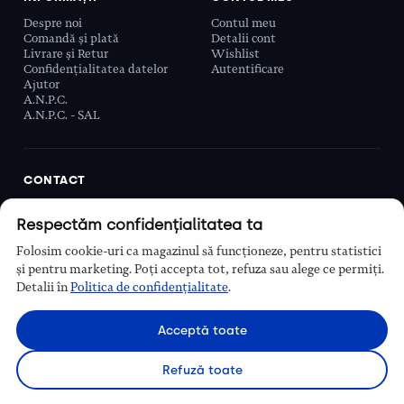
Despre noi
Contul meu
Comandă și plată
Detalii cont
Livrare și Retur
Wishlist
Confidențialitatea datelor
Autentificare
Ajutor
A.N.P.C.
A.N.P.C. - SAL
CONTACT
Biobeauty Concept SRL, Prelungirea Ghencea 107C,
Respectăm confidențialitatea ta
Sector 6, București, România
0768 110 863
Folosim cookie-uri ca magazinul să funcționeze, pentru statistici
Program
și pentru marketing. Poți accepta tot, refuza sau alege ce permiți.
Luni–Vineri, 9:00 – 16:00
Detalii în
Politica de confidențialitate
.
Contact
Acceptă toate
Refuză toate