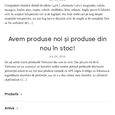
Compoziție chimică: dioxid de siliciu (49%), aluminiu (13%), magneziu, calciu,
mangan, fosfor, zinc, cupru, cobalt, molibden, litiu, seleniu. Argila poate fi folosită
atât în scopuri terapeutice cât și de îngrijire. Nu vom vorbi aici pe larg despre
scopurile terapeutice, nu mă bag într-o discuție atât de amplă și de complexă fără
să fiu suficient de […]
Avem produse noi și produse din
nou în stoc!
23_02_2011
De azi avem toate produsele Trevarno din nou în stoc. Din păcate cei de la
Trevarno ne-au anunțat că datorită noilor norme privind produsele destinate
protecției solare ei nu vor mai produce cremele cu SPF. Legea îi obligă să folosească
ingrediente sintetice de protecție, așa că s-a dus crema mea favorită. La sfârșitul
săptămânii o […]
Products
›
Arhive
›