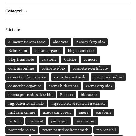
Categorii
›
Etichete
alimentatie sanatoasa
aloe vera
Aubrey Organics
Balm Balm
balsam organic
blog cosmetice
blog frumusete
calatorie
Cattier
concurs
concurs online
cosmetice bio
cosmetice certificate
cosmetice facute acasa
cosmetice naturale
cosmetice online
cosmetice organice
crema hidratanta
crema organica
crema protectie solara bio
Ecocert
hidratare
ingrediente naturale
Ingrediente si remedii naturiste
magazin online
masca par vopsit
miere
parabeni
parfum
par uscat
par vopsit
produse bio
protectie solara
retete naturiste homemade
ten sensibil