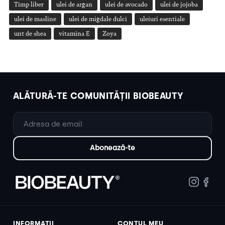
Timp liber
ulei de argan
ulei de avocado
ulei de jojoba
ulei de masline
ulei de migdale dulci
uleiuri esentiale
unt de shea
vitamina E
Zoya
ALĂTURĂ-TE COMUNITĂȚII BIOBEAUTY
INFORMAȚII
CONTUL MEU