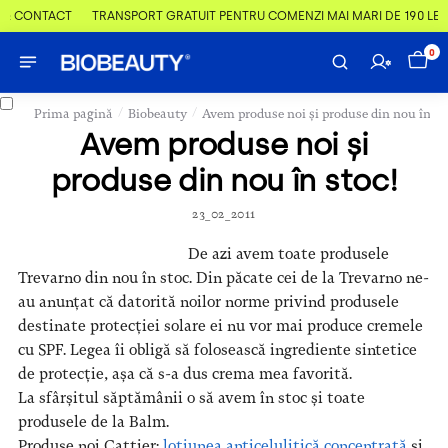
 & CONTACT
TRANSPORT GRATUIT PENTRU COMENZI MAI MARI DE 190 LEI
0
/
/
Prima pagină
Biobeauty
Avem produse noi și produse din nou în st
Avem produse noi și
produse din nou în stoc!
23_02_2011
De azi avem toate produsele
Trevarno din nou în stoc. Din păcate cei de la Trevarno ne-
au anunțat că datorită noilor norme privind produsele
destinate protecției solare ei nu vor mai produce cremele
cu SPF. Legea îi obligă să folosească ingrediente sintetice
de protecție, așa că s-a dus crema mea favorită.
La sfârșitul săptămânii o să avem în stoc și toate
produsele de la Balm.
Produse noi Cattier:
loțiunea anticelulitică concentrată
și