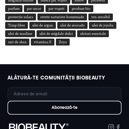
magazin online
masca par vopsit
miere
parabeni
parfum
par uscat
par vopsit
produse bio
protectie solara
retete naturiste homemade
ten sensibil
Timp liber
ulei de argan
ulei de avocado
ulei de jojoba
ulei de masline
ulei de migdale dulci
uleiuri esentiale
unt de shea
vitamina E
Zoya
ALĂTURĂ-TE COMUNITĂȚII BIOBEAUTY