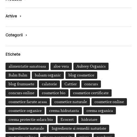
Arhive
›
Categorii
›
Etichete
alimentatie sanatoasa
aloe vera
Aubrey Organics
Balm Balm
balsam organic
blog cosmetice
blog frumusete
calatorie
Cattier
concurs
concurs online
cosmetice bio
cosmetice certificate
cosmetice facute acasa
cosmetice naturale
cosmetice online
cosmetice organice
crema hidratanta
crema organica
crema protectie solara bio
Ecocert
hidratare
ingrediente naturale
Ingrediente si remedii naturiste