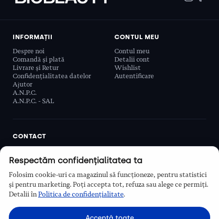
INFORMAȚII
CONTUL MEU
Despre noi
Contul meu
Comandă și plată
Detalii cont
Livrare și Retur
Wishlist
Confidențialitatea datelor
Autentificare
Ajutor
A.N.P.C.
A.N.P.C. - SAL
CONTACT
Biobeauty Concept SRL, Prelungirea Ghencea 107C,
Respectăm confidențialitatea ta
Sector 6, București, România
0768 110 863
Folosim cookie-uri ca magazinul să funcționeze, pentru statistici
Program
și pentru marketing. Poți accepta tot, refuza sau alege ce permiți.
Luni–Vineri, 9:00 – 16:00
Detalii în
Politica de confidențialitate
.
Contact
Acceptă toate