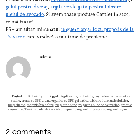
gelul pentru drenaj
,
argila verde gata pentru folosire
,
uleiul de avocado
. Și avem toate produse Cattier în stoc,
ce mă bucur!
PS – am uitat minunatul
unguent organic cu propolis de la
Trevarno
care vindecă o mulțime de probleme.
admin
Posted in:
Biobeauty
Tagged:
argila verde
,
biobeauty
,
cosmetice bio
,
cosmetice
online
,
crema cu SPF
,
crema organica cu SPF
,
gel anticelulitic
,
lotiune anticelulitica
,
magazin bio
,
magazin bio online
,
magazin online
,
magazin online de cosmetice
,
produse
cosmetice
,
Trevarno
,
ulei de avocado
,
unguent
,
unguent cu propolis
,
unguent organic
2 comments