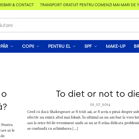
EBĂRI & CONTACT
TRANSPORT GRATUIT PENTRU COMENZI MAI MARI DE 190
PĂR
COPII
PENTRU EL
SPF
MAKE-UP
B
 o
To diet or not to di
ă?
02_07_2014
Cred că dacă Shakespeare ar fi trăit azi, ar fi scris o piesă despre su
efectiv nu există altul mai folosit. În ultimul an nu am fost la vreo în
sau la orice fel de eveniment unde să nu se fi atins delicata problem
? Pentru
se confundă cu schimbarea […]
care să le
 de