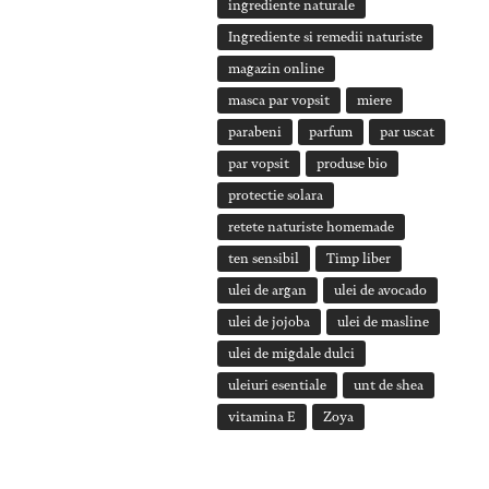
ingrediente naturale
Ingrediente si remedii naturiste
magazin online
masca par vopsit
miere
parabeni
parfum
par uscat
par vopsit
produse bio
protectie solara
retete naturiste homemade
ten sensibil
Timp liber
ulei de argan
ulei de avocado
ulei de jojoba
ulei de masline
ulei de migdale dulci
uleiuri esentiale
unt de shea
vitamina E
Zoya