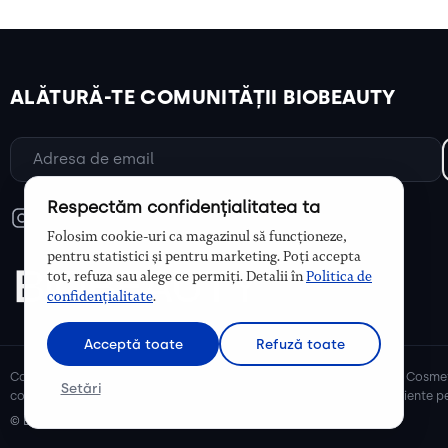
ALĂTURĂ-TE COMUNITĂȚII BIOBEAUTY
Respectăm confidențialitatea ta
Folosim cookie-uri ca magazinul să funcționeze,
pentru statistici și pentru marketing. Poți accepta
tot, refuza sau alege ce permiți. Detalii în
Politica de
confidențialitate
.
Acceptă toate
Refuză toate
Cosmetice bio și naturale, ulei de argan, ulei de cocos, unt de shea. Cosmet
Setări
cosmetice naturale pentru mămici și copii, cosmetice organice eficiente pe
© Biobeauty 2026. Toate drepturile rezervate.