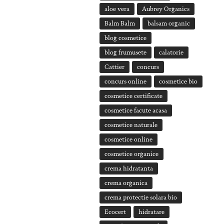
aloe vera
Aubrey Organics
Balm Balm
balsam organic
blog cosmetice
blog frumusete
calatorie
Cattier
concurs
concurs online
cosmetice bio
cosmetice certificate
cosmetice facute acasa
cosmetice naturale
cosmetice online
cosmetice organice
crema hidratanta
crema organica
crema protectie solara bio
Ecocert
hidratare