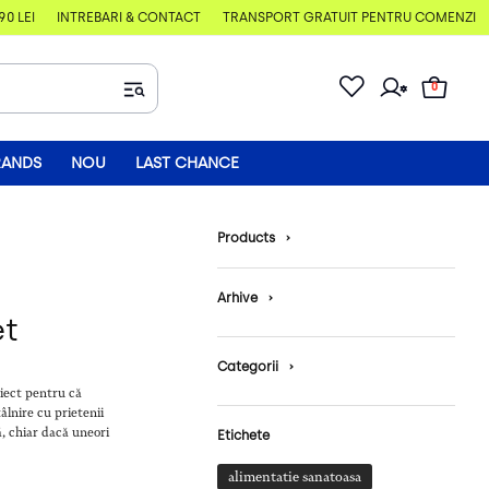
 LEI
ÎNTREBĂRI & CONTACT
TRANSPORT GRATUIT PENTRU COMENZI MAI 
0
RANDS
NOU
LAST CHANCE
Products
›
Arhive
›
et
Categorii
›
biect pentru că
tâlnire cu prietenii
ă, chiar dacă uneori
Etichete
alimentatie sanatoasa