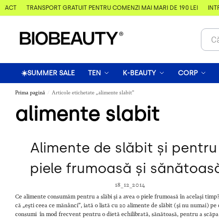
TACT
TRANSPORT GRATUIT PENTRU COMENZI MAI MARI DE 190 LEI
ÎNTR
☀️SUMMER SALE
TEN
K-BEAUTY
CORP
Prima pagină
Articole etichetate „alimente slabit”
/
alimente slabit
Alimente de slăbit și pentru
piele frumoasă și sănătoas
18_12_2014
Ce alimente consumăm pentru a slăbi și a avea o piele frumoasă în același timp
că „ești ceea ce mănânci”, iată o listă cu 20 alimente de slăbit (și nu numai) pe 
consumi în mod frecvent pentru o dietă echilibrată, sănătoasă, pentru a scăpa