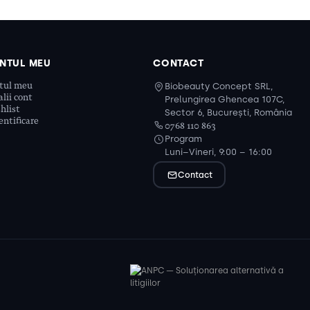
NTUL MEU
CONTACT
tul meu
Biobeauty Concept SRL,
lii cont
Prelungirea Ghencea 107C,
hlist
Sector 6, București, România
ntificare
0768 110 863
Program
Luni–Vineri, 9:00 – 16:00
Contact