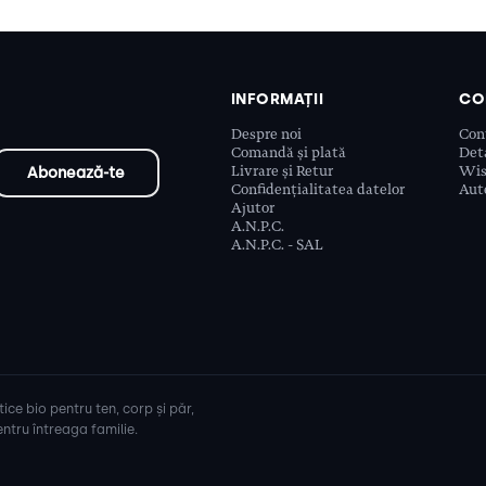
INFORMAȚII
CO
Despre noi
Con
Comandă și plată
Deta
Livrare și Retur
Wis
Confidențialitatea datelor
Aute
Ajutor
A.N.P.C.
A.N.P.C. - SAL
ice bio pentru ten, corp și păr,
ntru întreaga familie.