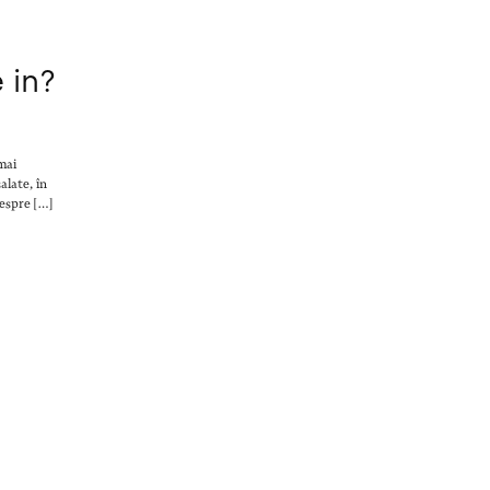
 in?
mai
alate, în
Despre […]