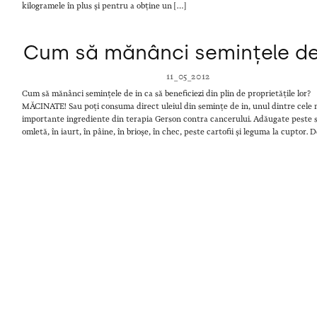
kilogramele în plus și pentru a obține un […]
Cum să mănânci semințele de
11_05_2012
Cum să mănânci semințele de in ca să beneficiezi din plin de proprietățile lor?
MĂCINATE! Sau poți consuma direct uleiul din semințe de in, unul dintre cele 
importante ingrediente din terapia Gerson contra cancerului. Adăugate peste s
omletă, în iaurt, în pâine, în brioșe, în chec, peste cartofii și leguma la cuptor. 