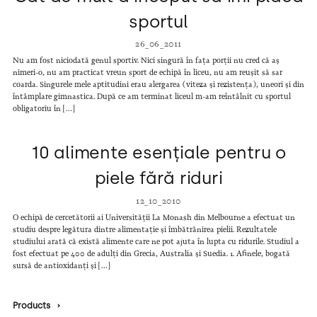
sportul
26_06_2011
Nu am fost niciodată genul sportiv. Nici singură în fața porții nu cred că aș
nimeri-o, nu am practicat vreun sport de echipă în liceu, nu am reușit să sar
coarda. Singurele mele aptitudini erau alergarea (viteza și rezistența), uneori și din
întâmplare gimnastica. După ce am terminat liceul m-am reîntâlnit cu sportul
obligatoriu în […]
10 alimente esențiale pentru o
piele fără riduri
12_10_2010
O echipă de cercetătorii ai Universității La Monash din Melbourne a efectuat un
studiu despre legătura dintre alimentație și îmbătrânirea pielii. Rezultatele
studiului arată că există alimente care ne pot ajuta în lupta cu ridurile. Studiul a
fost efectuat pe 400 de adulți din Grecia, Australia și Suedia. 1. Afinele, bogată
sursă de antioxidanți și […]
Products
›