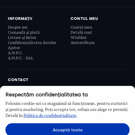
INFORMAȚII
CONTUL MEU
Despre noi
Contul meu
Comandă și plată
Detalii cont
Livrare și Retur
Wishlist
Confidențialitatea datelor
Autentificare
Ajutor
A.N.P.C.
A.N.P.C. - SAL
CONTACT
Biobeauty Concept SRL, Prelungirea Ghencea 107C,
Respectăm confidențialitatea ta
Sector 6, București, România
0768 110 863
Folosim cookie-uri ca magazinul să funcționeze, pentru statistici
Program
și pentru marketing. Poți accepta tot, refuza sau alege ce permiți.
Luni–Vineri, 9:00 – 16:00
Detalii în
Politica de confidențialitate
.
Contact
Acceptă toate