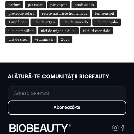
parfum
par uscat
par vopsit
produse bio
protectie solara
retete naturiste homemade
ten sensibil
Timp liber
ulei de argan
ulei de avocado
ulei de jojoba
ulei de masline
ulei de migdale dulci
uleiuri esentiale
unt de shea
vitamina E
Zoya
ALĂTURĂ-TE COMUNITĂȚII BIOBEAUTY