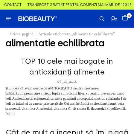
 & CONTACT
TRANSPORT GRATUIT PENTRU COMENZI MAI MARI DE 190 LEI
0
/
Prima pagină
Articole etichetate „alimentatie echilibrata”
alimentatie echilibrata
TOP 10 cele mai bogate în
antioxidanți alimente
06_10_2014
Știm deja că avem nevoie de ANTIOXIDANȚI pentru prevenirea
îmbătrânirii premature a pielii, lupta cu radicalii liberi și pentru prevenirea unor
boli. Antioxidanții acționează ca niște gardienii ai corpului nostru, apărându-l de
boli de inimă și de cancer printre altele. Cei mai întâlniți antioxidanți sunt beta-
carotenul, vitamina A, seleniul, vitamina C, vitamina E, flavonoizii și polifenolii.
În […]
Cât de mult a început să îmi placă