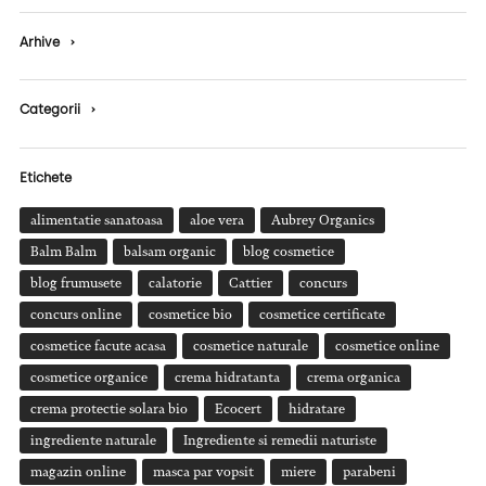
Arhive
›
Categorii
›
Etichete
alimentatie sanatoasa
aloe vera
Aubrey Organics
Balm Balm
balsam organic
blog cosmetice
blog frumusete
calatorie
Cattier
concurs
concurs online
cosmetice bio
cosmetice certificate
cosmetice facute acasa
cosmetice naturale
cosmetice online
cosmetice organice
crema hidratanta
crema organica
crema protectie solara bio
Ecocert
hidratare
ingrediente naturale
Ingrediente si remedii naturiste
magazin online
masca par vopsit
miere
parabeni