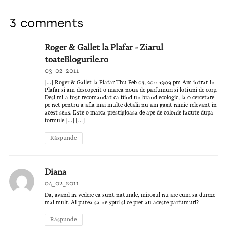
3 comments
Roger & Gallet la Plafar - Ziarul
toateBlogurile.ro
03_02_2011
[…] Roger & Gallet la Plafar Thu Feb 03, 2011 13:09 pm Am intrat in
Plafar si am descoperit o marca noua de parfumuri si lotiuni de corp.
Desi mi-a fost recomandat ca fiind un brand ecologic, la o cercetare
pe net pentru a afla mai multe detalii nu am gasit nimic relevant in
acest sens. Este o marca prestigioasa de ape de colonie facute dupa
formule […] […]
Răspunde
Diana
04_02_2011
Da, avand in vedere ca sunt naturale, mirosul nu are cum sa dureze
mai mult. Ai putea sa ne spui si ce pret au aceste parfumuri?
Răspunde