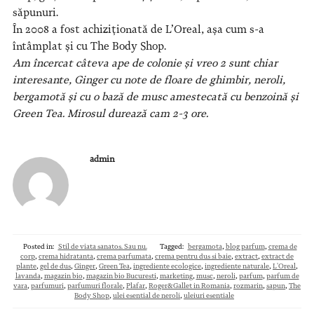
săpunuri.
În 2008 a fost achiziționată de L’Oreal, așa cum s-a
întâmplat și cu The Body Shop.
Am încercat câteva ape de colonie și vreo 2 sunt chiar
interesante, Ginger cu note de floare de ghimbir, neroli,
bergamotă și cu o bază de musc amestecată cu benzoină și
Green Tea. Mirosul durează cam 2-3 ore.
admin
Posted in:
Stil de viata sanatos. Sau nu.
Tagged:
bergamota
,
blog parfum
,
crema de
corp
,
crema hidratanta
,
crema parfumata
,
crema pentru dus si baie
,
extract
,
extract de
plante
,
gel de dus
,
Ginger
,
Green Tea
,
ingrediente ecologice
,
ingrediente naturale
,
L'Oreal
,
lavanda
,
magazin bio
,
magazin bio Bucuresti
,
marketing
,
musc
,
neroli
,
parfum
,
parfum de
vara
,
parfumuri
,
parfumuri florale
,
Plafar
,
Roger&Gallet in Romania
,
rozmarin
,
sapun
,
The
Body Shop
,
ulei esential de neroli
,
uleiuri esentiale