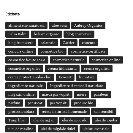
Etichete
alimentatie sanatoasa
aloe vera
Aubrey Organics
Balm Balm
balsam organic
blog cosmetice
blog frumusete
calatorie
Cattier
concurs
concurs online
cosmetice bio
cosmetice certificate
cosmetice facute acasa
cosmetice naturale
cosmetice online
cosmetice organice
crema hidratanta
crema organica
crema protectie solara bio
Ecocert
hidratare
ingrediente naturale
Ingrediente si remedii naturiste
magazin online
masca par vopsit
miere
parabeni
parfum
par uscat
par vopsit
produse bio
protectie solara
retete naturiste homemade
ten sensibil
Timp liber
ulei de argan
ulei de avocado
ulei de jojoba
ulei de masline
ulei de migdale dulci
uleiuri esentiale