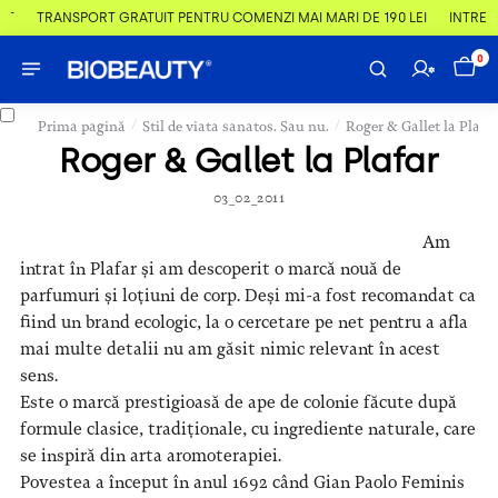
T
TRANSPORT GRATUIT PENTRU COMENZI MAI MARI DE 190 LEI
ÎNTREBĂ
0
/
/
Prima pagină
Stil de viata sanatos. Sau nu.
Roger & Gallet la Plafa
Roger & Gallet la Plafar
03_02_2011
Am
intrat în Plafar și am descoperit o marcă nouă de
parfumuri și loțiuni de corp. Deși mi-a fost recomandat ca
fiind un brand ecologic, la o cercetare pe net pentru a afla
mai multe detalii nu am găsit nimic relevant în acest
sens.
Este o marcă prestigioasă de ape de colonie făcute după
formule clasice, tradiționale, cu ingrediente naturale, care
se inspiră din arta aromoterapiei.
Povestea a început în anul 1692 când Gian Paolo Feminis