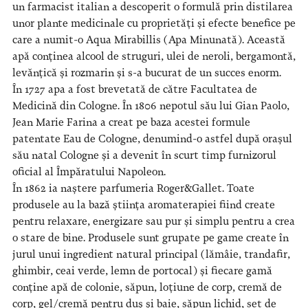
un farmacist italian a descoperit o formulă prin distilarea
unor plante medicinale cu proprietăți și efecte benefice pe
care a numit-o Aqua Mirabillis (Apa Minunată). Această
apă conținea alcool de struguri, ulei de neroli, bergamontă,
levănțică și rozmarin și s-a bucurat de un succes enorm.
În 1727 apa a fost brevetată de către Facultatea de
Medicină din Cologne. În 1806 nepotul său lui Gian Paolo,
Jean Marie Farina a creat pe baza acestei formule
patentate Eau de Cologne, denumind-o astfel după orașul
său natal Cologne și a devenit în scurt timp furnizorul
oficial al Împăratului Napoleon.
În 1862 ia naștere parfumeria Roger&Gallet. Toate
produsele au la bază știința aromaterapiei fiind create
pentru relaxare, energizare sau pur și simplu pentru a crea
o stare de bine. Produsele sunt grupate pe game create în
jurul unui ingredient natural principal (lămâie, trandafir,
ghimbir, ceai verde, lemn de portocal) și fiecare gamă
conține apă de colonie, săpun, loțiune de corp, cremă de
corp, gel/cremă pentru duș și baie, săpun lichid, set de