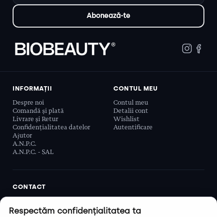
INFORMAȚII
CONTUL MEU
Despre noi
Contul meu
Comandă și plată
Detalii cont
Livrare și Retur
Wishlist
Confidențialitatea datelor
Autentificare
Ajutor
A.N.P.C.
A.N.P.C. - SAL
CONTACT
Biobeauty Concept SRL, Prelungirea Ghencea 107C,
Respectăm confidențialitatea ta
Sector 6, București, România