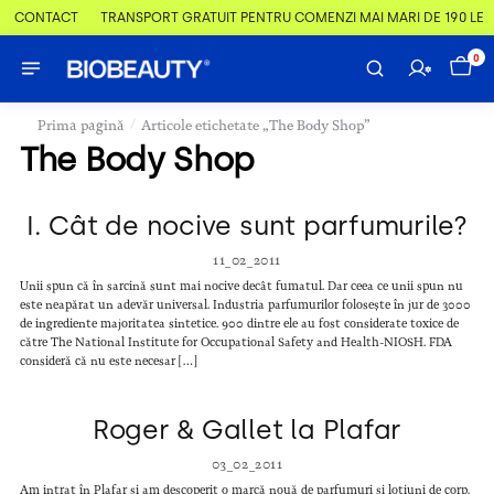
 & CONTACT
TRANSPORT GRATUIT PENTRU COMENZI MAI MARI DE 190 LEI
0
/
Prima pagină
Articole etichetate „The Body Shop”
The Body Shop
I. Cât de nocive sunt parfumurile?
11_02_2011
Unii spun că în sarcină sunt mai nocive decât fumatul. Dar ceea ce unii spun nu
este neapărat un adevăr universal. Industria parfumurilor folosește în jur de 3000
de ingrediente majoritatea sintetice. 900 dintre ele au fost considerate toxice de
către The National Institute for Occupational Safety and Health-NIOSH. FDA
consideră că nu este necesar […]
Roger & Gallet la Plafar
03_02_2011
Am intrat în Plafar și am descoperit o marcă nouă de parfumuri și loțiuni de corp.