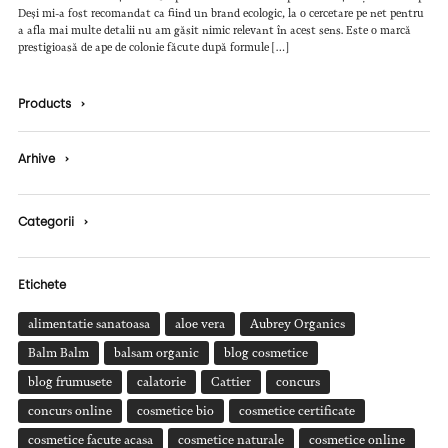
Deși mi-a fost recomandat ca fiind un brand ecologic, la o cercetare pe net pentru
a afla mai multe detalii nu am găsit nimic relevant în acest sens. Este o marcă
prestigioasă de ape de colonie făcute după formule […]
Products
›
Arhive
›
Categorii
›
Etichete
alimentatie sanatoasa
aloe vera
Aubrey Organics
Balm Balm
balsam organic
blog cosmetice
blog frumusete
calatorie
Cattier
concurs
concurs online
cosmetice bio
cosmetice certificate
cosmetice facute acasa
cosmetice naturale
cosmetice online