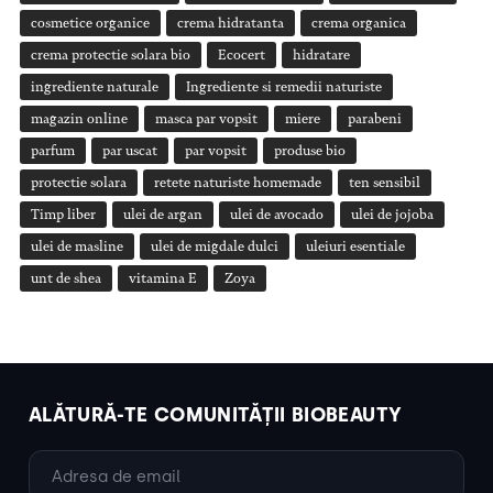
cosmetice organice
crema hidratanta
crema organica
crema protectie solara bio
Ecocert
hidratare
ingrediente naturale
Ingrediente si remedii naturiste
magazin online
masca par vopsit
miere
parabeni
parfum
par uscat
par vopsit
produse bio
protectie solara
retete naturiste homemade
ten sensibil
Timp liber
ulei de argan
ulei de avocado
ulei de jojoba
ulei de masline
ulei de migdale dulci
uleiuri esentiale
unt de shea
vitamina E
Zoya
ALĂTURĂ-TE COMUNITĂȚII BIOBEAUTY