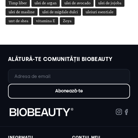
Timp liber
ulei de argan
ulei de avocado
ulei de jojoba
ulei de masline
ulei de migdale dulci
uleiuri esentiale
unt de shea
vitamina E
Zoya
ALĂTURĂ-TE COMUNITĂȚII BIOBEAUTY
INFORMAȚII
CONTUL MEU