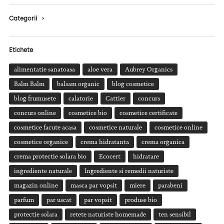
Categorii
›
Etichete
alimentatie sanatoasa
aloe vera
Aubrey Organics
Balm Balm
balsam organic
blog cosmetice
blog frumusete
calatorie
Cattier
concurs
concurs online
cosmetice bio
cosmetice certificate
cosmetice facute acasa
cosmetice naturale
cosmetice online
cosmetice organice
crema hidratanta
crema organica
crema protectie solara bio
Ecocert
hidratare
ingrediente naturale
Ingrediente si remedii naturiste
magazin online
masca par vopsit
miere
parabeni
parfum
par uscat
par vopsit
produse bio
protectie solara
retete naturiste homemade
ten sensibil