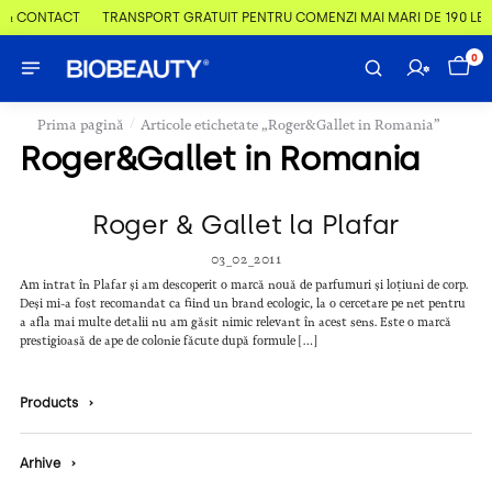
 & CONTACT
TRANSPORT GRATUIT PENTRU COMENZI MAI MARI DE 190 LEI
0
/
Prima pagină
Articole etichetate „Roger&Gallet in Romania”
Roger&Gallet in Romania
Roger & Gallet la Plafar
03_02_2011
Am intrat în Plafar și am descoperit o marcă nouă de parfumuri și loțiuni de corp.
Deși mi-a fost recomandat ca fiind un brand ecologic, la o cercetare pe net pentru
a afla mai multe detalii nu am găsit nimic relevant în acest sens. Este o marcă
prestigioasă de ape de colonie făcute după formule […]
Products
›
Arhive
›