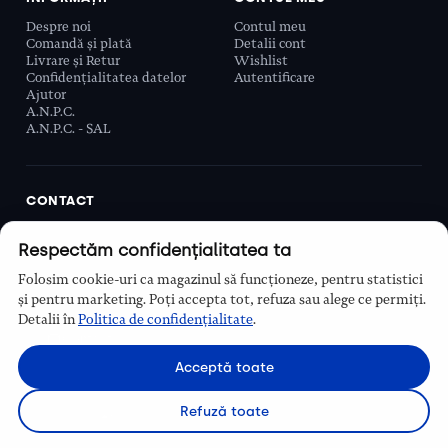
Despre noi
Contul meu
Comandă și plată
Detalii cont
Livrare și Retur
Wishlist
Confidențialitatea datelor
Autentificare
Ajutor
A.N.P.C.
A.N.P.C. - SAL
CONTACT
Biobeauty Concept SRL, Prelungirea Ghencea 107C,
Respectăm confidențialitatea ta
Sector 6, București, România
0768 110 863
Folosim cookie-uri ca magazinul să funcționeze, pentru statistici
Program
și pentru marketing. Poți accepta tot, refuza sau alege ce permiți.
Luni–Vineri, 9:00 – 16:00
Detalii în
Politica de confidențialitate
.
Contact
Acceptă toate
Refuză toate