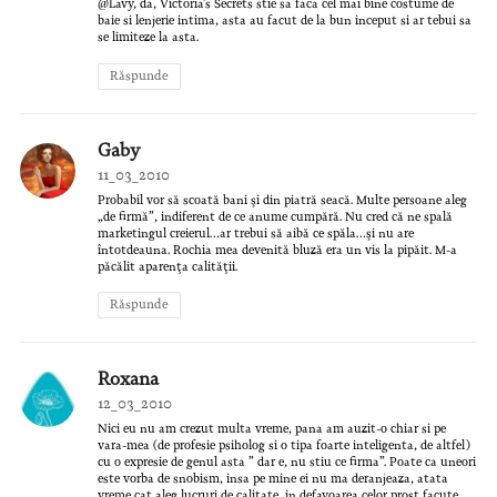
@Lavy, da, Victoria’s Secrets stie sa faca cel mai bine costume de
baie si lenjerie intima, asta au facut de la bun inceput si ar tebui sa
se limiteze la asta.
Răspunde
Gaby
11_03_2010
Probabil vor să scoată bani şi din piatră seacă. Multe persoane aleg
„de firmă”, indiferent de ce anume cumpără. Nu cred că ne spală
marketingul creierul…ar trebui să aibă ce spăla…şi nu are
întotdeauna. Rochia mea devenită bluză era un vis la pipăit. M-a
păcălit aparenţa calităţii.
Răspunde
Roxana
12_03_2010
Nici eu nu am crezut multa vreme, pana am auzit-o chiar si pe
vara-mea (de profesie psiholog si o tipa foarte inteligenta, de altfel)
cu o expresie de genul asta ” dar e, nu stiu ce firma”. Poate ca uneori
este vorba de snobism, insa pe mine ei nu ma deranjeaza, atata
vreme cat aleg lucruri de calitate, in defavoarea celor prost facute.