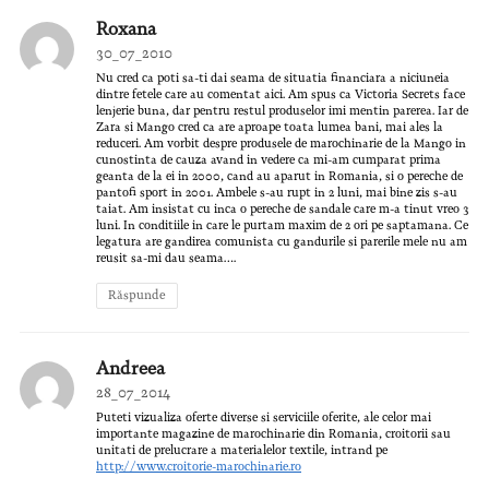
Roxana
30_07_2010
Nu cred ca poti sa-ti dai seama de situatia financiara a niciuneia
dintre fetele care au comentat aici. Am spus ca Victoria Secrets face
lenjerie buna, dar pentru restul produselor imi mentin parerea. Iar de
Zara si Mango cred ca are aproape toata lumea bani, mai ales la
reduceri. Am vorbit despre produsele de marochinarie de la Mango in
cunostinta de cauza avand in vedere ca mi-am cumparat prima
geanta de la ei in 2000, cand au aparut in Romania, si o pereche de
pantofi sport in 2001. Ambele s-au rupt in 2 luni, mai bine zis s-au
taiat. Am insistat cu inca o pereche de sandale care m-a tinut vreo 3
luni. In conditiile in care le purtam maxim de 2 ori pe saptamana. Ce
legatura are gandirea comunista cu gandurile si parerile mele nu am
reusit sa-mi dau seama….
Răspunde
Andreea
28_07_2014
Puteti vizualiza oferte diverse si serviciile oferite, ale celor mai
importante magazine de marochinarie din Romania, croitorii sau
unitati de prelucrare a materialelor textile, intrand pe
http://www.croitorie-marochinarie.ro