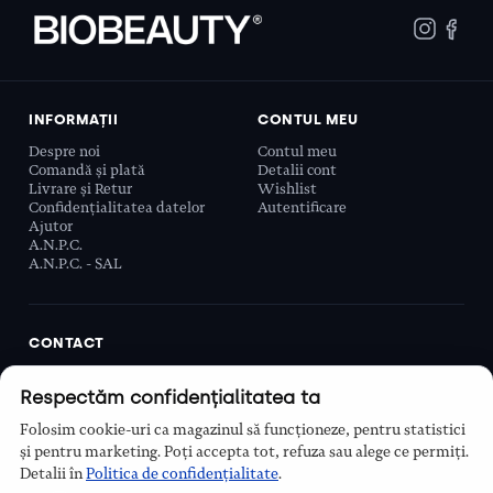
INFORMAȚII
CONTUL MEU
Despre noi
Contul meu
Comandă și plată
Detalii cont
Livrare și Retur
Wishlist
Confidențialitatea datelor
Autentificare
Ajutor
A.N.P.C.
A.N.P.C. - SAL
CONTACT
Biobeauty Concept SRL, Prelungirea Ghencea 107C,
Respectăm confidențialitatea ta
Sector 6, București, România
0768 110 863
Folosim cookie-uri ca magazinul să funcționeze, pentru statistici
Program
și pentru marketing. Poți accepta tot, refuza sau alege ce permiți.
Luni–Vineri, 9:00 – 16:00
Detalii în
Politica de confidențialitate
.