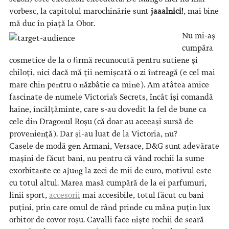
vorbesc, la capitolul marochinărie sunt
jaaalnici!
, mai bine
mă duc în piață la Obor.
Nu mi-aș
cumpăra
cosmetice de la o firmă recunocută pentru sutiene și
chiloți, nici dacă mă ții nemișcată o zi întreagă (e cel mai
mare chin pentru o năzbâtie ca mine). Am atâtea amice
fascinate de numele Victoria’s Secrets, încât își comandă
haine, încălțăminte, care s-au dovedit la fel de bune ca
cele din Dragonul Roșu (că doar au aceeași sursă de
proveniență). Dar și-au luat de la Victoria, nu?
Casele de modă gen Armani, Versace, D&G sunt adevărate
mașini de făcut bani, nu pentru că vând rochii la sume
exorbitante ce ajung la zeci de mii de euro, motivul este
cu totul altul. Marea masă cumpără de la ei parfumuri,
linii sport,
accesorii
mai accesibile, totul făcut cu bani
puțini, prin care omul de rând prinde cu mâna puțin lux
orbitor de covor roșu. Cavalli face niște rochii de seară