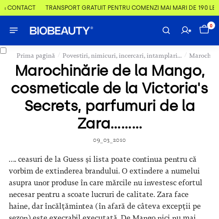
 CONTACT
TRANSPORT GRATUIT PENTRU COMENZI MAI MARI DE 190 LEI
0
/
/
Prima pagină
Povestiri, nimicuri, incercari, intamplari...
Marochinăr
Marochinărie de la Mango,
cosmeticale de la Victoria's
Secrets, parfumuri de la
Zara………
09_03_2010
…. ceasuri de la Guess și lista poate continua pentru că
vorbim de extinderea brandului. O extindere a numelui
asupra unor produse în care mărcile nu investesc efortul
necesar pentru a scoate lucruri de calitate. Zara face
haine, dar încălțămintea (în afară de câteva excepții pe
sezon) este execrabil executată. De Mango nici nu mai