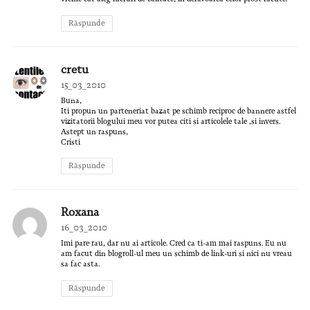
Răspunde
cretu
15_03_2010
Buna,
Iti propun un parteneriat bazat pe schimb reciproc de bannere astfel
vizitatorii blogului meu vor putea citi si articolele tale ,si invers.
Astept un raspuns,
Cristi
Răspunde
Roxana
16_03_2010
Imi pare rau, dar nu ai articole. Cred ca ti-am mai raspuns. Eu nu
am facut din blogroll-ul meu un schimb de link-uri si nici nu vreau
sa fac asta.
Răspunde