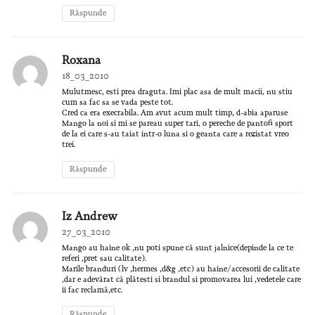
Răspunde
Roxana
18_03_2010
Mulutmesc, esti prea draguta. Imi plac asa de mult macii, nu stiu
cum sa fac sa se vada peste tot.
Cred ca era execrabila. Am avut acum mult timp, d-abia aparuse
Mango la noi si mi se pareau super tari, o pereche de pantofi sport
de la ei care s-au taiat intr-o luna si o geanta care a rezistat vreo
trei.
Răspunde
Iz Andrew
27_03_2010
Mango au haine ok ,nu poti spune cå sunt jalnice(depinde la ce te
referi ,pret sau calitate).
Marile branduri (lv ,hermes ,d&g ,etc) au haine/accesorii de calitate
,dar e adevårat cå plåtesti si brandul si promovarea lui ,vedetele care
ii fac reclamå,etc.
Răspunde