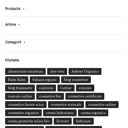
Products
›
Arhive
›
Categorii
›
Etichete
alimentatie sanatoasa
aloe vera
Aubrey Organics
Balm Balm
balsam organic
blog cosmetice
blog frumusete
calatorie
Cattier
concurs
concurs online
cosmetice bio
cosmetice certificate
cosmetice facute acasa
cosmetice naturale
cosmetice online
cosmetice organice
crema hidratanta
crema organica
crema protectie solara bio
Ecocert
hidratare