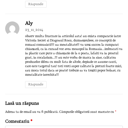
Răspunde
Aly
23_11_2014
observ multa frustrare in articolul asta! nu exista comparatie intre
Victoria Secret si Dragonul Rosu, dumnezeuleee, ce conceptii de
romani comunisti!!!! na mentalitate!!! va urez succes la cumparat
chinezarii, ca in curand vor avea monopol in Romania…imbracati va
in plastic care pute a chinezarie de la o posta, lafaiti va in prostul
gust, in cocalarism…!!! nu este vorba de marca in sine, calitatea
produselor difera cu mult fata de altele, depinde ce anume cauti,
care este targetul tau! toti vreti super calitate la preturi foarte mici,
sau moca totul daca se poate! trebuie sa va treziti popor bolnav, cu
mentalitate invechita!!!
Răspunde
Lasă un răspuns
Adresa ta de email nu va fi publicată.
Câmpurile obligatorii sunt marcate cu
*
Comentariu
*