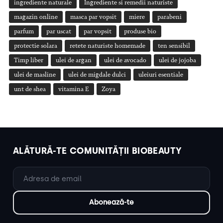
ingrediente naturale
Ingrediente si remedii naturiste
magazin online
masca par vopsit
miere
parabeni
parfum
par uscat
par vopsit
produse bio
protectie solara
retete naturiste homemade
ten sensibil
Timp liber
ulei de argan
ulei de avocado
ulei de jojoba
ulei de masline
ulei de migdale dulci
uleiuri esentiale
unt de shea
vitamina E
Zoya
ALĂTURĂ-TE COMUNITĂȚII BIOBEAUTY