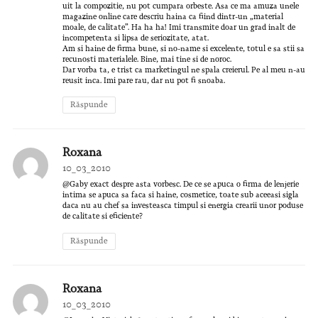
uit la compozitie, nu pot cumpara orbeste. Asa ce ma amuza unele
magazine online care descriu haina ca fiind dintr-un „material
moale, de calitate”. Ha ha ha! Imi transmite doar un grad inalt de
incompetenta si lipsa de seriozitate, atat.
Am si haine de firma bune, si no-name si excelente, totul e sa stii sa
recunosti materialele. Bine, mai tine si de noroc.
Dar vorba ta, e trist ca marketingul ne spala creierul. Pe al meu n-au
reusit inca. Imi pare rau, dar nu pot fi snoaba.
Răspunde
Roxana
10_03_2010
@Gaby exact despre asta vorbesc. De ce se apuca o firma de lenjerie
intima se apuca sa faca si haine, cosmetice, toate sub aceeasi sigla
daca nu au chef sa investeasca timpul si energia crearii unor poduse
de calitate si eficiente?
Răspunde
Roxana
10_03_2010