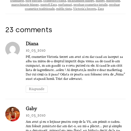
frumusete
,
blog parfum
,
cosmetice Franta
,
incaltaminte Mango
,
Mango
,
marketing
,
marochinarie Mango
,
pantofi Zara
,
parfumuri
,
produse cosmetice intuile
,
produse
cosmetice traditionale
,
public tinta
,
Victoria's Secrets
,
Zara
23 comments
Diana
10_03_2010
Pff, cosmetice Victoria Secret am avut si eu dar cand au inceput sa
aiba un miros de-a dreptul imputit dupa vreun an de cand le-am
cumparat, m-am gandit ca e ceva putred cu ele. Si cand le-am citit
lista de ingrediente…aoleu ! Ai dreptate,la multe e doar marketing.
Dar cui crezi ca ii pasa? Odata ce poarta sau folosesc ceva de „firma”
sunt stapanii lumii. Trist dar adevarat.
Răspunde
Gaby
10_03_2010
Am avut şi eu o loţiune pentru corp de la VS, am primit-o cadou.
Am folosit jumătate dar am dat-o, nu mi-a plăcut… pur şi simplu
m-a dezamagit, mirosul era prea floral, nu hidrata decât de la un