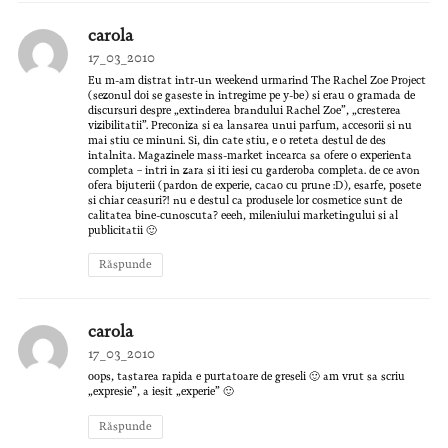
carola
17_03_2010
Eu m-am distrat intr-un weekend urmarind The Rachel Zoe Project
(sezonul doi se gaseste in intregime pe y-be) si erau o gramada de
discursuri despre „extinderea brandului Rachel Zoe”, „cresterea
vizibilitatii”. Preconiza si ea lansarea unui parfum, accesorii si nu
mai stiu ce minuni. Si, din cate stiu, e o reteta destul de des
intalnita. Magazinele mass-market incearca sa ofere o experienta
completa – intri in zara si iti iesi cu garderoba completa. de ce avon
ofera bijuterii (pardon de experie, cacao cu prune :D), esarfe, posete
si chiar ceasuri?! nu e destul ca produsele lor cosmetice sunt de
calitatea bine-cunoscuta? eeeh, mileniului marketingului si al
publicitatii 🙂
Răspunde
carola
17_03_2010
oops, tastarea rapida e purtatoare de greseli 🙂 am vrut sa scriu
„expresie”, a iesit „experie” 🙂
Răspunde