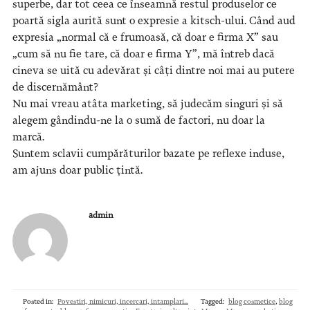
superbe, dar tot ceea ce înseamnă restul produselor ce
poartă sigla aurită sunt o expresie a kitsch-ului. Când aud
expresia „normal că e frumoasă, că doar e firma X” sau
„cum să nu fie tare, că doar e firma Y”, mă întreb dacă
cineva se uită cu adevărat și câți dintre noi mai au putere
de discernământ?
Nu mai vreau atâta marketing, să judecăm singuri și să
alegem gândindu-ne la o sumă de factori, nu doar la
marcă.
Suntem sclavii cumpărăturilor bazate pe reflexe induse,
am ajuns doar public țintă.
admin
Posted in:
Povestiri, nimicuri, incercari, intamplari...
Tagged:
blog cosmetice
,
blog