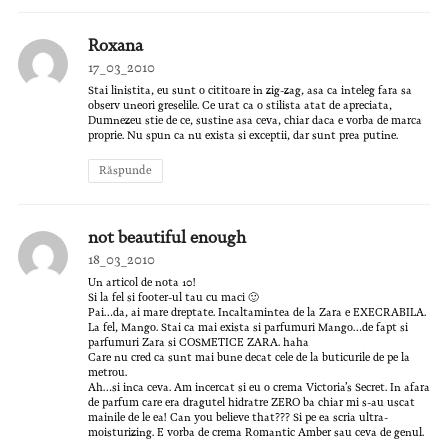
Roxana
17_03_2010
Stai linistita, eu sunt o cititoare in zig-zag, asa ca inteleg fara sa
observ uneori greselile. Ce urat ca o stilista atat de apreciata,
Dumnezeu stie de ce, sustine asa ceva, chiar daca e vorba de marca
proprie. Nu spun ca nu exista si exceptii, dar sunt prea putine.
Răspunde
not beautiful enough
18_03_2010
Un articol de nota 10!
Si la fel si footer-ul tau cu maci 🙂
Pai…da, ai mare dreptate. Incaltamintea de la Zara e EXECRABILA.
La fel, Mango. Stai ca mai exista si parfumuri Mango…de fapt si
parfumuri Zara si COSMETICE ZARA. haha
Care nu cred ca sunt mai bune decat cele de la buticurile de pe la
metrou.
Ah…si inca ceva. Am incercat si eu o crema Victoria’s Secret. In afara
de parfum care era dragutel hidratre ZERO ba chiar mi s-au uscat
mainile de le ea! Can you believe that??? Si pe ea scria ultra-
moisturizing. E vorba de crema Romantic Amber sau ceva de genul.