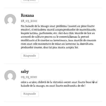
Roxana
28_03_2010
Nu hainele de la Mango sunt problema (uneori au piese foarte
reusite), ci extinderea marcii asupraproduselor de marochinarie,
lenjerie intima, parfumerie, etc. Aici dau chix. Marcile de lux au
accesorii de calitate pentru ca le comercializeaza la preturi
exorbitante si le convine sa investeasca, insa marcile de consum
cum sunt cele enumerate de mine nu investesc in dezvoltarea
produselor conexe, doar isi pun marca asupra lor.
Răspunde
saby
09_05_2010
orice s-ar zice, chilotii de la victoria’s secret sunt foarte buni 😀 si
hainele de la mango, eu sunt foarte multumita de ele !
Răspunde