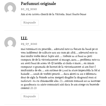
Parfumuri originale
20_05_2010
Am si eu cateva chestii de la Victoria. Sunt foarte bune
Răspunde
LLL
29_07_2010
mai terminati cu prostiile… adevarul este ca fiecare da banii pe ce
vrea indiferent de calitate sau nu cum zic altii…. adevarul este ca
mai multe vorbe decat fapte aici …. trebuie sa ai bani sa poti
cumpara de de la victoriassecret si mango, zara….. problema este ca
nu aveti bani de aceea vb 😉 invidia si ciuda e mare…. eu miam
cumparat o gramada de lucruri de la victoriassecret si am fost f
multumita de ele….. am sutiene de 3 ani in stare impecabila la fel si
hainele …. nush dc vorbiti prostii …. daca ziceti ca nu e diferenta
doar de sigla la firmele astea mergeti dragilor la dragonul rosu si
rasfatati -va cu chinezariile alea :))….oricum romanii no sa inceteze
sa gandeasca ca niste comunisti nici daca le-am sterge cu buretele
creierul :)) :))
Răspunde