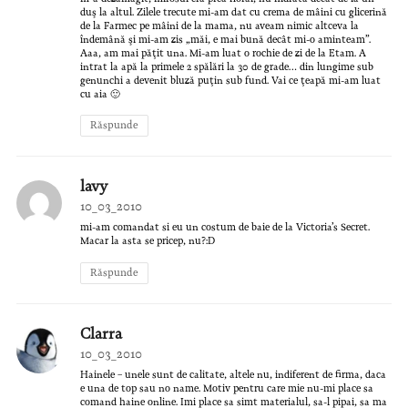
duş la altul. Zilele trecute mi-am dat cu crema de mâini cu glicerină
de la Farmec pe mâini de la mama, nu aveam nimic altceva la
îndemână şi mi-am zis „măi, e mai bună decât mi-o aminteam”.
Aaa, am mai păţit una. Mi-am luat o rochie de zi de la Etam. A
intrat la apă la primele 2 spălări la 30 de grade… din lungime sub
genunchi a devenit bluză puţin sub fund. Vai ce ţeapă mi-am luat
cu aia 🙂
Răspunde
lavy
10_03_2010
mi-am comandat si eu un costum de baie de la Victoria’s Secret.
Macar la asta se pricep, nu?:D
Răspunde
Clarra
10_03_2010
Hainele – unele sunt de calitate, altele nu, indiferent de firma, daca
e una de top sau no name. Motiv pentru care mie nu-mi place sa
comand haine online. Imi place sa simt materialul, sa-l pipai, sa ma