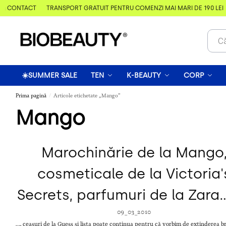
& CONTACT
TRANSPORT GRATUIT PENTRU COMENZI MAI MARI DE 190 LEI
☀️SUMMER SALE
TEN
K-BEAUTY
CORP
Prima pagină
Articole etichetate „Mango”
/
Mango
Marochinărie de la Mango
cosmeticale de la Victoria'
Secrets, parfumuri de la Zar
09_03_2010
…. ceasuri de la Guess și lista poate continua pentru că vorbim de extinderea b