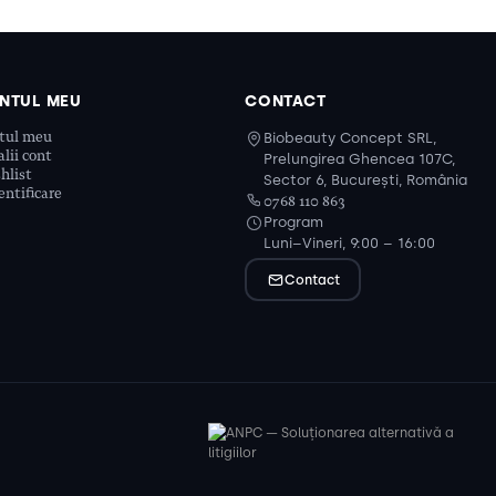
NTUL MEU
CONTACT
tul meu
Biobeauty Concept SRL,
lii cont
Prelungirea Ghencea 107C,
hlist
Sector 6, București, România
ntificare
0768 110 863
Program
Luni–Vineri, 9:00 – 16:00
Contact