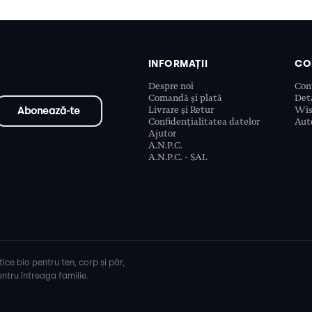
INFORMAȚII
CO
Despre noi
Con
Comandă și plată
Deta
Livrare și Retur
Wis
Confidențialitatea datelor
Aute
Ajutor
A.N.P.C.
A.N.P.C. - SAL
ice bio pentru ten, corp și păr,
ntru întreaga familie.