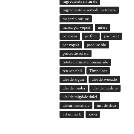
ingrediente naturale
Ingrediente si remedii naturiste
magazin online
masca par vopsit
miere
parabeni
parfum
par uscat
par vopsit
produse bio
protectie solara
retete naturiste homemade
ten sensibil
Timp liber
ulei de argan
ulei de avocado
ulei de jojoba
ulei de masline
ulei de migdale dulci
uleiuri esentiale
unt de shea
vitamina E
Zoya