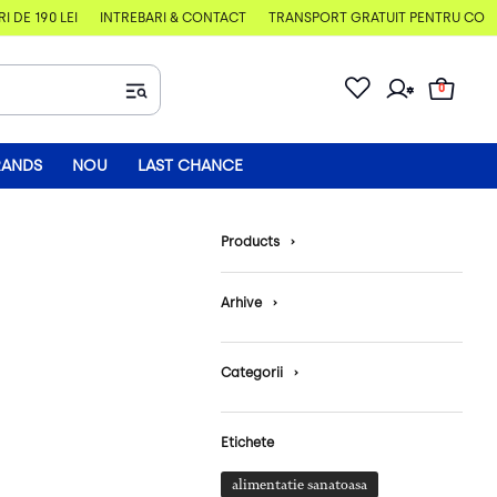
E 190 LEI
ÎNTREBĂRI & CONTACT
TRANSPORT GRATUIT PENTRU COMENZI
0
RANDS
NOU
LAST CHANCE
Products
›
Arhive
›
Categorii
›
Etichete
alimentatie sanatoasa