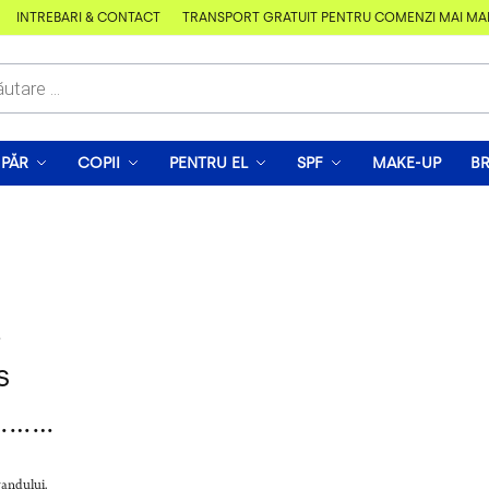
ÎNTREBĂRI & CONTACT
TRANSPORT GRATUIT PENTRU COMENZI MAI MARI D
PĂR
COPII
PENTRU EL
SPF
MAKE-UP
B
,
s
a………
randului.