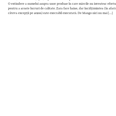
O extindere a numelui asupra unor produse în care mărcile nu investesc efortu
pentru a scoate lucruri de calitate. Zara face haine, dar încălțămintea (în afară
câteva excepții pe sezon) este execrabil executată. De Mango nici nu mai […]