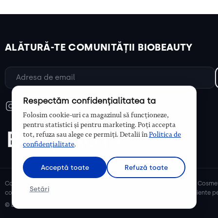
ALĂTURĂ-TE COMUNITĂȚII BIOBEAUTY
Respectăm confidențialitatea ta
Folosim cookie-uri ca magazinul să funcționeze,
pentru statistici și pentru marketing. Poți accepta
tot, refuza sau alege ce permiți. Detalii în
Politica de
confidențialitate
.
Acceptă toate
Refuză toate
Cosmetice bio și naturale, ulei de argan, ulei de cocos, unt de shea. Cosmet
Setări
cosmetice naturale pentru mămici și copii, cosmetice organice eficiente pe
© Biobeauty 2026. Toate drepturile rezervate.