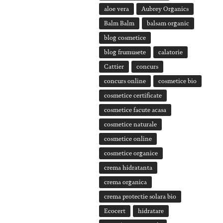
aloe vera
Aubrey Organics
Balm Balm
balsam organic
blog cosmetice
blog frumusete
calatorie
Cattier
concurs
concurs online
cosmetice bio
cosmetice certificate
cosmetice facute acasa
cosmetice naturale
cosmetice online
cosmetice organice
crema hidratanta
crema organica
crema protectie solara bio
Ecocert
hidratare