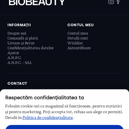
INFORMAȚII
CONTUL MEU
Despre noi
Contul meu
Comandă și plată
Detalii cont
Livrare și Retur
Wishlist
Confidențialitatea datelor
Autentificare
Ajutor
A.N.P.C.
A.N.P.C. - SAL
CONTACT
Biobeauty Concept SRL, Prelungirea Ghencea 107C,
Respectăm confidențialitatea ta
Sector 6, București, România
0768 110 863
Folosim cookie-uri ca magazinul să funcționeze, pentru statistici
Program
și pentru marketing. Poți accepta tot, refuza sau alege ce permiți.
Luni–Vineri, 9:00 – 16:00
Detalii în
Politica de confidențialitate
.
Contact