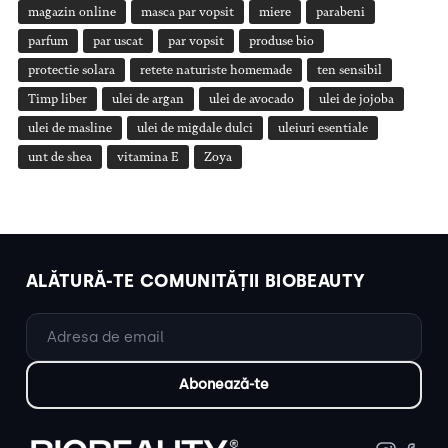
magazin online
masca par vopsit
miere
parabeni
parfum
par uscat
par vopsit
produse bio
protectie solara
retete naturiste homemade
ten sensibil
Timp liber
ulei de argan
ulei de avocado
ulei de jojoba
ulei de masline
ulei de migdale dulci
uleiuri esentiale
unt de shea
vitamina E
Zoya
ALĂTURĂ-TE COMUNITĂȚII BIOBEAUTY