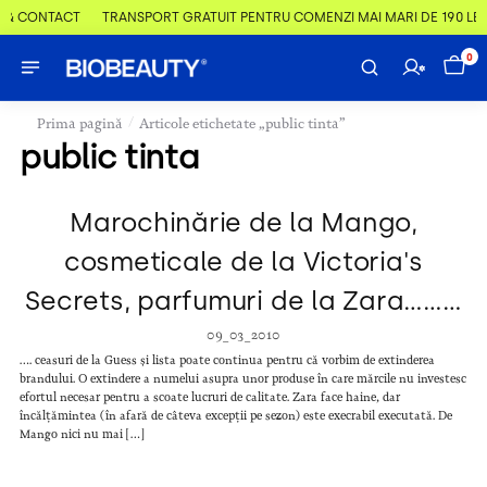
 & CONTACT
TRANSPORT GRATUIT PENTRU COMENZI MAI MARI DE 190 LEI
0
/
Prima pagină
Articole etichetate „public tinta”
public tinta
Marochinărie de la Mango,
cosmeticale de la Victoria's
Secrets, parfumuri de la Zara………
09_03_2010
…. ceasuri de la Guess și lista poate continua pentru că vorbim de extinderea
brandului. O extindere a numelui asupra unor produse în care mărcile nu investesc
efortul necesar pentru a scoate lucruri de calitate. Zara face haine, dar
încălțămintea (în afară de câteva excepții pe sezon) este execrabil executată. De
Mango nici nu mai […]