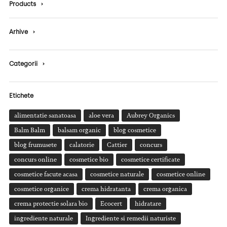
Products
›
Arhive
›
Categorii
›
Etichete
alimentatie sanatoasa
aloe vera
Aubrey Organics
Balm Balm
balsam organic
blog cosmetice
blog frumusete
calatorie
Cattier
concurs
concurs online
cosmetice bio
cosmetice certificate
cosmetice facute acasa
cosmetice naturale
cosmetice online
cosmetice organice
crema hidratanta
crema organica
crema protectie solara bio
Ecocert
hidratare
ingrediente naturale
Ingrediente si remedii naturiste