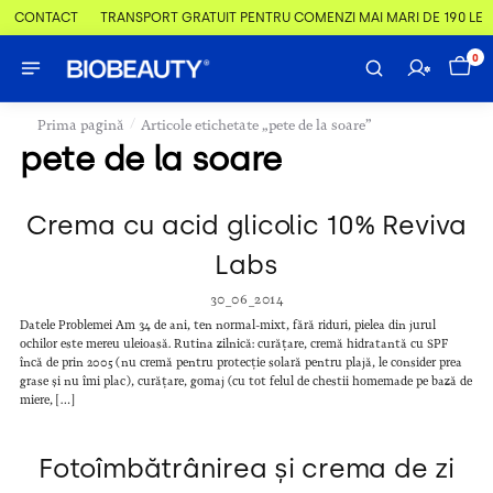
 & CONTACT
TRANSPORT GRATUIT PENTRU COMENZI MAI MARI DE 190 LEI
0
/
Prima pagină
Articole etichetate „pete de la soare”
pete de la soare
Crema cu acid glicolic 10% Reviva
Labs
30_06_2014
Datele Problemei Am 34 de ani, ten normal-mixt, fără riduri, pielea din jurul
ochilor este mereu uleioasă. Rutina zilnică: curățare, cremă hidratantă cu SPF
încă de prin 2005 (nu cremă pentru protecție solară pentru plajă, le consider prea
grase și nu îmi plac), curățare, gomaj (cu tot felul de chestii homemade pe bază de
miere, […]
Fotoîmbătrânirea și crema de zi