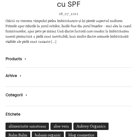
cu SPF
08_07_2011
Odată cu trecerea timpului pielea îmbătrânește și își pierde aspectul uniform.
Primele apar ridurile în jurul ochilor, liniile fine din jurul buzelor – mai ales în cazul
fumătoarelor, apar pete pe mâini. Unii dintre factorii care conduc la îmbătrânirea
uneori prematură a pielii sunt inevitabili, însă multe dintre semnele îmbătrânirii
vizibile ale pielii sunt cauzate […]
Products
›
Arhive
›
Categorii
›
Etichete
alimentatie sanatoasa
aloe vera
Aubrey Organics
Balm Balm
balsam organic
blog cosmetice