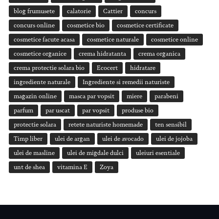
blog frumusete
calatorie
Cattier
concurs
concurs online
cosmetice bio
cosmetice certificate
cosmetice facute acasa
cosmetice naturale
cosmetice online
cosmetice organice
crema hidratanta
crema organica
crema protectie solara bio
Ecocert
hidratare
ingrediente naturale
Ingrediente si remedii naturiste
magazin online
masca par vopsit
miere
parabeni
parfum
par uscat
par vopsit
produse bio
protectie solara
retete naturiste homemade
ten sensibil
Timp liber
ulei de argan
ulei de avocado
ulei de jojoba
ulei de masline
ulei de migdale dulci
uleiuri esentiale
unt de shea
vitamina E
Zoya