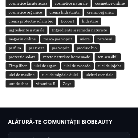
cosmetice facute acasa
cosmetice naturale
cosmetice online
cosmetice organice
crema hidratanta
crema organica
crema protectie solara bio
Ecocert
hidratare
ingrediente naturale
Ingrediente si remedii naturiste
magazin online
masca par vopsit
miere
parabeni
parfum
par uscat
par vopsit
produse bio
protectie solara
retete naturiste homemade
ten sensibil
Timp liber
ulei de argan
ulei de avocado
ulei de jojoba
ulei de masline
ulei de migdale dulci
uleiuri esentiale
unt de shea
vitamina E
Zoya
ALĂTURĂ-TE COMUNITĂȚII BIOBEAUTY