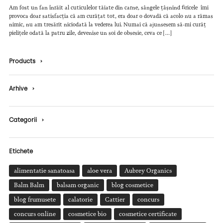
Am fost un fan înrăit al cuticulelor tăiate din carne, sângele țâșnind firicele îmi
provoca doar satisfacția că am curățat tot, era doar o dovadă că acolo nu a rămas
nimic, nu am tresărit niciodată la vederea lui. Numai că ajunsesem să-mi curăț
pielițele odată la patru zile, devenise un soi de obsesie, ceva ce […]
Products
›
Arhive
›
Categorii
›
Etichete
alimentatie sanatoasa
aloe vera
Aubrey Organics
Balm Balm
balsam organic
blog cosmetice
blog frumusete
calatorie
Cattier
concurs
concurs online
cosmetice bio
cosmetice certificate