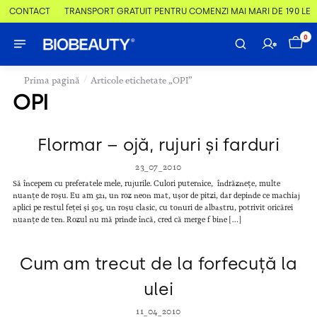
 & CONTACT
TRANSPORT GRATUIT PENTRU COMENZI MAI MARI DE 190 LEI
0
/
Prima pagină
Articole etichetate „OPI”
OPI
Flormar – ojă, rujuri și farduri
23_07_2010
Să începem cu preferatele mele, rujurile. Culori puternice, îndrăznețe, multe
nuanțe de roșu. Eu am 521, un roz neon mat, ușor de pitzi, dar depinde ce machiaj
aplici pe restul feței și 505, un roșu clasic, cu tonuri de albastru, potrivit oricărei
nuanțe de ten. Rozul nu mă prinde încă, cred că merge f bine […]
Cum am trecut de la forfecuță la
ulei
11_04_2010