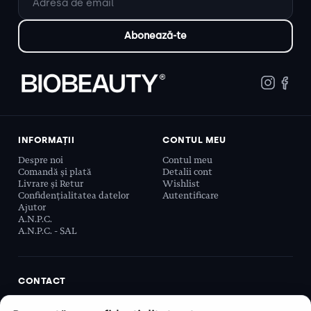
INFORMAȚII
CONTUL MEU
Despre noi
Contul meu
Comandă și plată
Detalii cont
Livrare și Retur
Wishlist
Confidențialitatea datelor
Autentificare
Ajutor
A.N.P.C.
A.N.P.C. - SAL
CONTACT
Biobeauty Concept SRL, Prelungirea Ghencea 107C,