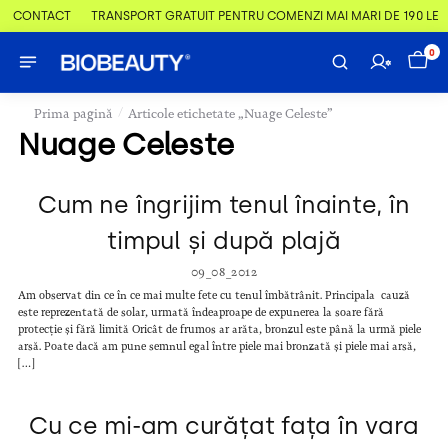
 & CONTACT
TRANSPORT GRATUIT PENTRU COMENZI MAI MARI DE 190 LEI
0
/
Prima pagină
Articole etichetate „Nuage Celeste”
Nuage Celeste
Cum ne îngrijim tenul înainte, în
timpul și după plajă
09_08_2012
Am observat din ce în ce mai multe fete cu tenul îmbătrânit. Principala cauză
este reprezentată de solar, urmată îndeaproape de expunerea la soare fără
protecție și fără limită Oricât de frumos ar arăta, bronzul este până la urmă piele
arsă. Poate dacă am pune semnul egal între piele mai bronzată și piele mai arsă,
[…]
Cu ce mi-am curățat fața în vara