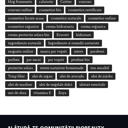
blog frumusete
calatorie
Cattier
concurs
concurs online
cosmetice bio
cosmetice certificate
cosmetice facute acasa
cosmetice naturale
cosmetice online
cosmetice organice
crema hidratanta
crema organica
crema protectie solara bio
Ecocert
hidratare
ingrediente naturale
Ingrediente si remedii naturiste
magazin online
masca par vopsit
miere
parabeni
parfum
par uscat
par vopsit
produse bio
protectie solara
retete naturiste homemade
ten sensibil
Timp liber
ulei de argan
ulei de avocado
ulei de jojoba
ulei de masline
ulei de migdale dulci
uleiuri esentiale
unt de shea
vitamina E
Zoya