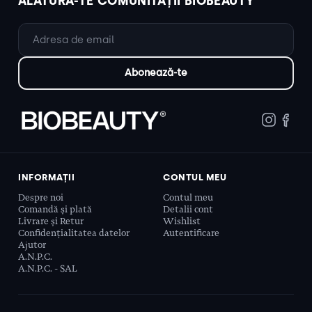
ALĂTURĂ-TE COMUNITĂȚII BIOBEAUTY
INFORMAȚII
CONTUL MEU
Despre noi
Contul meu
Comandă și plată
Detalii cont
Livrare și Retur
Wishlist
Confidențialitatea datelor
Autentificare
Ajutor
A.N.P.C.
A.N.P.C. - SAL