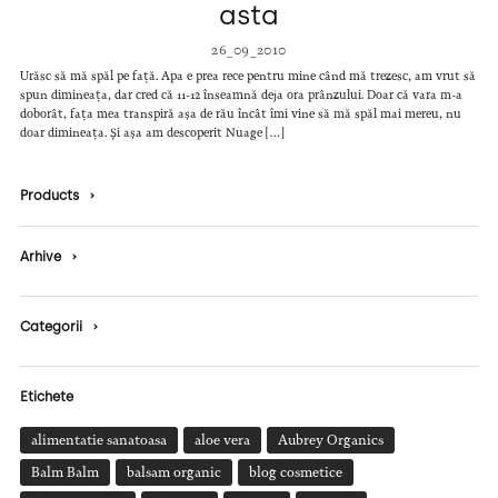
asta
26_09_2010
Urăsc să mă spăl pe față. Apa e prea rece pentru mine când mă trezesc, am vrut să
spun dimineața, dar cred că 11-12 înseamnă deja ora prânzului. Doar că vara m-a
doborât, fața mea transpiră așa de rău încât îmi vine să mă spăl mai mereu, nu
doar dimineața. Și așa am descoperit Nuage […]
Products
›
Arhive
›
Categorii
›
Etichete
alimentatie sanatoasa
aloe vera
Aubrey Organics
Balm Balm
balsam organic
blog cosmetice