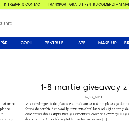
ÎNTREBĂRI & CONTACT
TRANSPORT GRATUIT PENTRU COMENZI MAI MARI D
PĂR
COPII
PENTRU EL
SPF
MAKE-UP
B
1-8 martie giveaway z
02_03_2011
t mai mare
M-am îndrăgostit de pilates. Nu credeam că o să îmi placă așa de mu
 plante
formă de aerobic dar când îți simți mușchiul lucrând uiți de tot și d
 in
concentrez doar asupra mea și a executării corecte a exercițiului și 
Guarana se
decontectează total de restul lucrurilor. Azi m-am […]