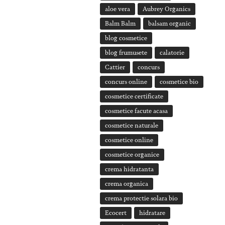
aloe vera
Aubrey Organics
Balm Balm
balsam organic
blog cosmetice
blog frumusete
calatorie
Cattier
concurs
concurs online
cosmetice bio
cosmetice certificate
cosmetice facute acasa
cosmetice naturale
cosmetice online
cosmetice organice
crema hidratanta
crema organica
crema protectie solara bio
Ecocert
hidratare