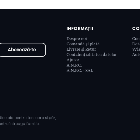
INFORMAȚII
CO
Despre noi
Con
Comandă și plată
Deta
Livrare și Retur
Wis
Confidențialitatea datelor
Aute
Ajutor
A.N.P.C.
A.N.P.C. - SAL
ice bio pentru ten, corp și păr,
ntru întreaga familie.