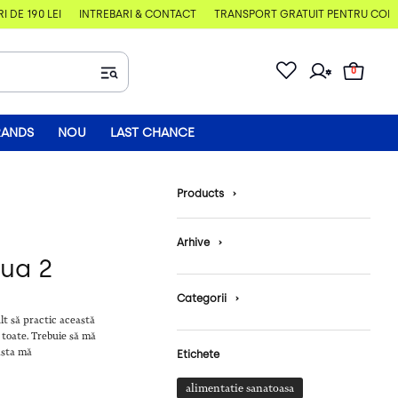
E 190 LEI
ÎNTREBĂRI & CONTACT
TRANSPORT GRATUIT PENTRU COMENZI
0
RANDS
NOU
LAST CHANCE
Products
›
Arhive
›
iua 2
Categorii
›
lt să practic această
e toate. Trebuie să mă
asta mă
Etichete
alimentatie sanatoasa