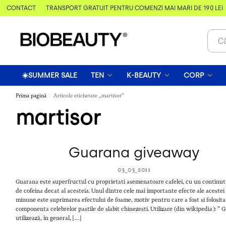
& CONTACT
TRANSPORT GRATUIT PENTRU COMENZI MAI MARI DE 190 LEI
☀️SUMMER SALE
TEN
K-BEAUTY
CORP
Prima pagină
Articole etichetate „martisor”
/
martisor
Guarana giveaway
03_03_2011
Guarana este superfructul cu proprietati asemenatoare cafelei, cu un continu
de cofeina decat al acesteia. Unul dintre cele mai importante efecte ale acestei
minune este suprimarea efectului de foame, motiv pentru care a fost si folosita
componenta celebrelor pastile de slabit chinezesti. Utilizare (din wikipedia): ” 
utilizează, în general, […]