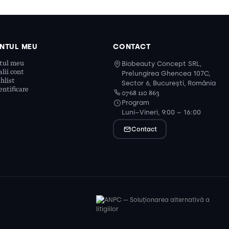
NTUL MEU
CONTACT
tul meu
Biobeauty Concept SRL,
lii cont
Prelungirea Ghencea 107C,
hlist
Sector 6, București, România
ntificare
0768 110 863
Program
Luni–Vineri, 9:00 – 16:00
Contact