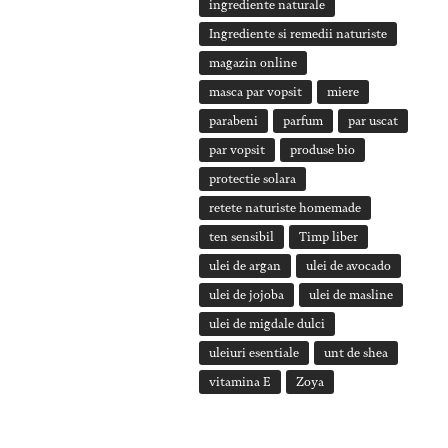
ingrediente naturale
Ingrediente si remedii naturiste
magazin online
masca par vopsit
miere
parabeni
parfum
par uscat
par vopsit
produse bio
protectie solara
retete naturiste homemade
ten sensibil
Timp liber
ulei de argan
ulei de avocado
ulei de jojoba
ulei de masline
ulei de migdale dulci
uleiuri esentiale
unt de shea
vitamina E
Zoya