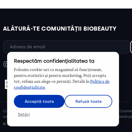
ALĂTURĂ-TE COMUNITĂȚII BIOBEAUTY
Respectăm confidențialitatea ta
Folosim cookie-uri ca magazinul să funcționeze,
pentru statistici și pentru marketing. Poți accepta
tot, refuza sau alege ce permiți. Detalii în
Politica de
confidențialitate
.
Acceptă toate
Refuză toate
Cosmetice bio și naturale, ulei de argan, ulei de cocos, unt de shea. Cosmet
Setări
cosmetice naturale pentru mămici și copii, cosmetice organice eficiente pe
© Biobeauty 2026. Toate drepturile rezervate.