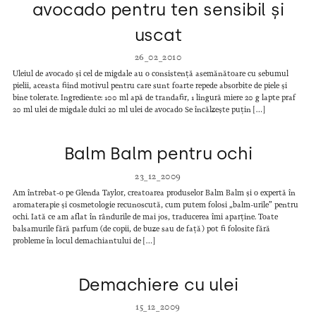
avocado pentru ten sensibil și
uscat
26_02_2010
Uleiul de avocado și cel de migdale au o consistență asemănătoare cu sebumul
pielii, aceasta fiind motivul pentru care sunt foarte repede absorbite de piele și
bine tolerate. Ingrediente: 100 ml apă de trandafir, 1 lingură miere 20 g lapte praf
20 ml ulei de migdale dulci 20 ml ulei de avocado Se încălzește puțin […]
Balm Balm pentru ochi
23_12_2009
Am întrebat-o pe Glenda Taylor, creatoarea produselor Balm Balm și o expertă în
aromaterapie și cosmetologie recunoscută, cum putem folosi „balm-urile” pentru
ochi. Iată ce am aflat în rândurile de mai jos, traducerea îmi aparține. Toate
balsamurile fără parfum (de copii, de buze sau de față) pot fi folosite fără
probleme în locul demachiantului de […]
Demachiere cu ulei
15_12_2009