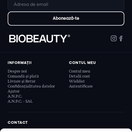
INFORMAȚII
CONTUL MEU
Despre noi
Contul meu
Comandă și plată
Detalii cont
Livrare și Retur
Wishlist
Confidențialitatea datelor
Autentificare
Ajutor
A.N.P.C.
A.N.P.C. - SAL
CONTACT
Biobeauty Concept SRL, Prelungirea Ghencea 107C,