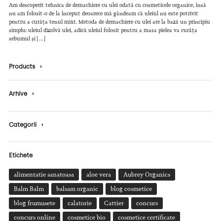
Am descoperit tehnica de demachiere cu ulei odată cu cosmeticele organice, însă
nu am folosit-o de la început deoarece mă gândeam că uleiul nu este potrivit
pentru a curăța tenul mixt. Metoda de demachiere cu ulei are la bază un principiu
simplu: uleiul dizolvă ulei, adică uleiul folosit pentru a masa pielea va curăța
sebumul și […]
Products
›
Arhive
›
Categorii
›
Etichete
alimentatie sanatoasa
aloe vera
Aubrey Organics
Balm Balm
balsam organic
blog cosmetice
blog frumusete
calatorie
Cattier
concurs
concurs online
cosmetice bio
cosmetice certificate