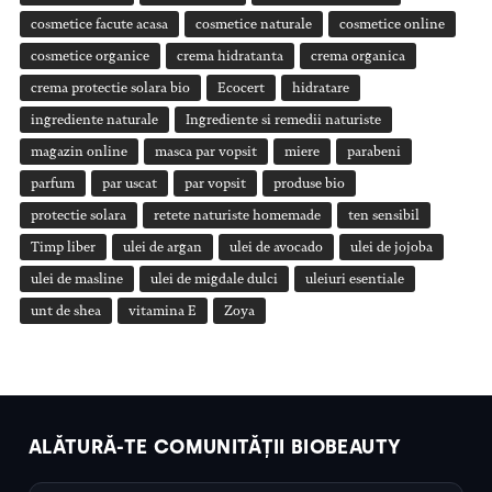
cosmetice facute acasa
cosmetice naturale
cosmetice online
cosmetice organice
crema hidratanta
crema organica
crema protectie solara bio
Ecocert
hidratare
ingrediente naturale
Ingrediente si remedii naturiste
magazin online
masca par vopsit
miere
parabeni
parfum
par uscat
par vopsit
produse bio
protectie solara
retete naturiste homemade
ten sensibil
Timp liber
ulei de argan
ulei de avocado
ulei de jojoba
ulei de masline
ulei de migdale dulci
uleiuri esentiale
unt de shea
vitamina E
Zoya
ALĂTURĂ-TE COMUNITĂȚII BIOBEAUTY