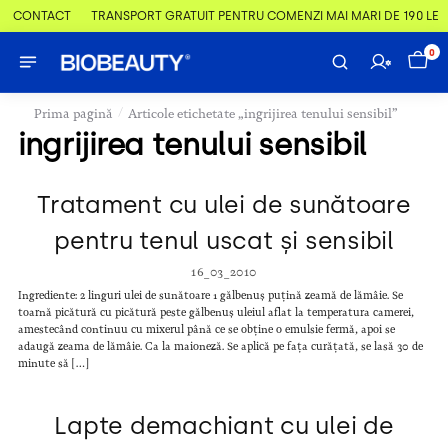
 & CONTACT
TRANSPORT GRATUIT PENTRU COMENZI MAI MARI DE 190 LEI
0
/
Prima pagină
Articole etichetate „ingrijirea tenului sensibil”
ingrijirea tenului sensibil
Tratament cu ulei de sunătoare
pentru tenul uscat și sensibil
16_03_2010
Ingrediente: 2 linguri ulei de sunătoare 1 gălbenuș puțină zeamă de lămâie. Se
toarnă picătură cu picătură peste gălbenuș uleiul aflat la temperatura camerei,
amestecând continuu cu mixerul până ce se obține o emulsie fermă, apoi se
adaugă zeama de lămâie. Ca la maioneză. Se aplică pe fața curățată, se lasă 30 de
minute să […]
Lapte demachiant cu ulei de