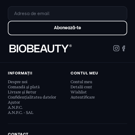
INFORMAȚII
CONTUL MEU
Despre noi
Contul meu
Comandă și plată
Detalii cont
Livrare și Retur
Wishlist
Confidențialitatea datelor
Autentificare
Ajutor
A.N.P.C.
A.N.P.C. - SAL
CONTACT