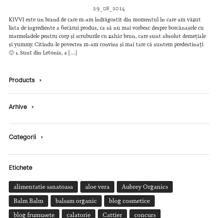
29_08_2014
KIVVI este un brand de care m-am îndrăgostit din momentul în care am văzut
lista de ingrediente a fiecărui produs, ca să nu mai vorbesc despre borcănașele cu
marmeladele pentru corp și scruburile cu zahăr brun, care sunt absolut demețiale
și yummy. Citindu-le povestea m-am convins și mai tare că suntem predestinați
🙂 1. Sunt din Letonia, a […]
Products
›
Arhive
›
Categorii
›
Etichete
alimentatie sanatoasa
aloe vera
Aubrey Organics
Balm Balm
balsam organic
blog cosmetice
blog frumusete
calatorie
Cattier
concurs