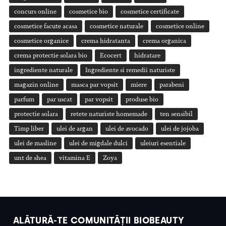
concurs online
cosmetice bio
cosmetice certificate
cosmetice facute acasa
cosmetice naturale
cosmetice online
cosmetice organice
crema hidratanta
crema organica
crema protectie solara bio
Ecocert
hidratare
ingrediente naturale
Ingrediente si remedii naturiste
magazin online
masca par vopsit
miere
parabeni
parfum
par uscat
par vopsit
produse bio
protectie solara
retete naturiste homemade
ten sensibil
Timp liber
ulei de argan
ulei de avocado
ulei de jojoba
ulei de masline
ulei de migdale dulci
uleiuri esentiale
unt de shea
vitamina E
Zoya
ALĂTURĂ-TE COMUNITĂȚII BIOBEAUTY