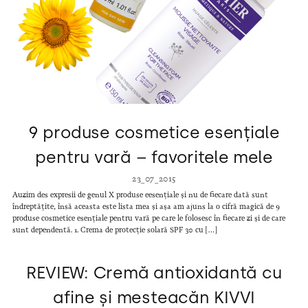
9 produse cosmetice esențiale
pentru vară – favoritele mele
23_07_2015
Auzim des expresii de genul X produse eesențiale și nu de fiecare dată sunt
îndreptățite, însă aceasta este lista mea și așa am ajuns la o cifră magică de 9
produse cosmetice esențiale pentru vară pe care le folosesc în fiecare zi și de care
sunt dependentă. 1. Crema de protecție solară SPF 30 cu […]
REVIEW: Cremă antioxidantă cu
afine și mesteacăn KIVVI