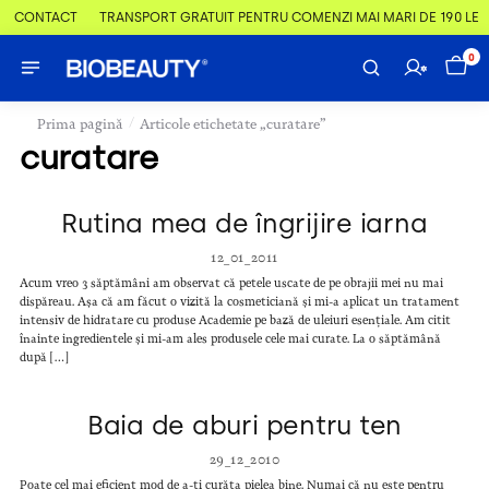
 & CONTACT
TRANSPORT GRATUIT PENTRU COMENZI MAI MARI DE 190 LEI
0
/
Prima pagină
Articole etichetate „curatare”
curatare
Rutina mea de îngrijire iarna
12_01_2011
Acum vreo 3 săptămâni am observat că petele uscate de pe obrajii mei nu mai
dispăreau. Așa că am făcut o vizită la cosmeticiană și mi-a aplicat un tratament
intensiv de hidratare cu produse Academie pe bază de uleiuri esențiale. Am citit
înainte ingredientele și mi-am ales produsele cele mai curate. La o săptămână
după […]
Baia de aburi pentru ten
29_12_2010
Poate cel mai eficient mod de a-ți curăța pielea bine. Numai că nu este pentru