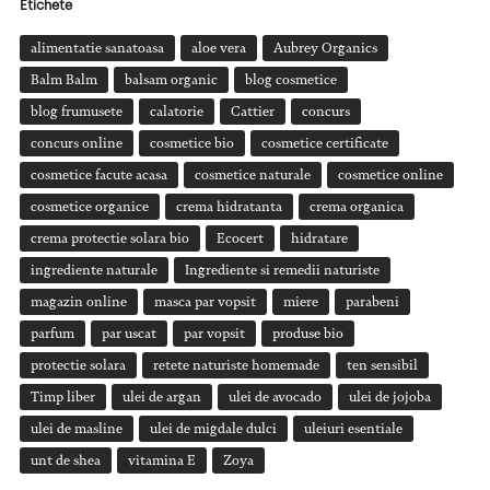
Etichete
alimentatie sanatoasa
aloe vera
Aubrey Organics
Balm Balm
balsam organic
blog cosmetice
blog frumusete
calatorie
Cattier
concurs
concurs online
cosmetice bio
cosmetice certificate
cosmetice facute acasa
cosmetice naturale
cosmetice online
cosmetice organice
crema hidratanta
crema organica
crema protectie solara bio
Ecocert
hidratare
ingrediente naturale
Ingrediente si remedii naturiste
magazin online
masca par vopsit
miere
parabeni
parfum
par uscat
par vopsit
produse bio
protectie solara
retete naturiste homemade
ten sensibil
Timp liber
ulei de argan
ulei de avocado
ulei de jojoba
ulei de masline
ulei de migdale dulci
uleiuri esentiale
unt de shea
vitamina E
Zoya