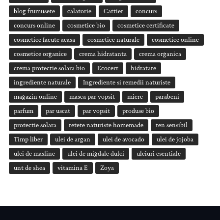
blog frumusete
calatorie
Cattier
concurs
concurs online
cosmetice bio
cosmetice certificate
cosmetice facute acasa
cosmetice naturale
cosmetice online
cosmetice organice
crema hidratanta
crema organica
crema protectie solara bio
Ecocert
hidratare
ingrediente naturale
Ingrediente si remedii naturiste
magazin online
masca par vopsit
miere
parabeni
parfum
par uscat
par vopsit
produse bio
protectie solara
retete naturiste homemade
ten sensibil
Timp liber
ulei de argan
ulei de avocado
ulei de jojoba
ulei de masline
ulei de migdale dulci
uleiuri esentiale
unt de shea
vitamina E
Zoya