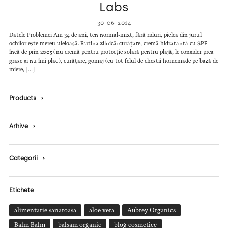
Labs
30_06_2014
Datele Problemei Am 34 de ani, ten normal-mixt, fără riduri, pielea din jurul
ochilor este mereu uleioasă. Rutina zilnică: curățare, cremă hidratantă cu SPF
încă de prin 2005 (nu cremă pentru protecție solară pentru plajă, le consider prea
grase și nu îmi plac), curățare, gomaj (cu tot felul de chestii homemade pe bază de
miere, […]
Products
›
Arhive
›
Categorii
›
Etichete
alimentatie sanatoasa
aloe vera
Aubrey Organics
Balm Balm
balsam organic
blog cosmetice