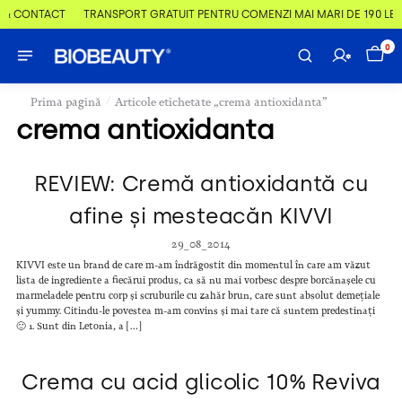
 & CONTACT
TRANSPORT GRATUIT PENTRU COMENZI MAI MARI DE 190 LEI
0
/
Prima pagină
Articole etichetate „crema antioxidanta”
crema antioxidanta
REVIEW: Cremă antioxidantă cu
afine și mesteacăn KIVVI
29_08_2014
KIVVI este un brand de care m-am îndrăgostit din momentul în care am văzut
lista de ingrediente a fiecărui produs, ca să nu mai vorbesc despre borcănașele cu
marmeladele pentru corp și scruburile cu zahăr brun, care sunt absolut demețiale
și yummy. Citindu-le povestea m-am convins și mai tare că suntem predestinați
🙂 1. Sunt din Letonia, a […]
Crema cu acid glicolic 10% Reviva