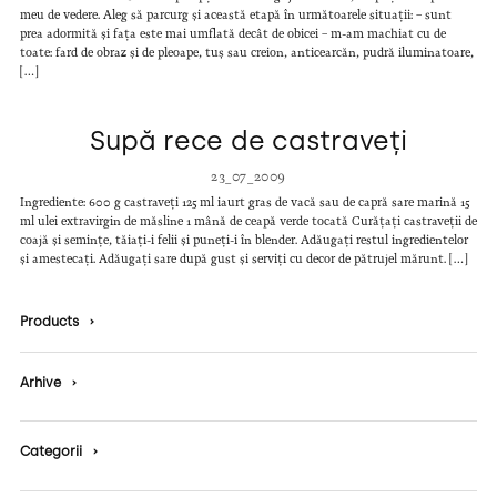
meu de vedere. Aleg să parcurg și această etapă în următoarele situații: – sunt
prea adormită și fața este mai umflată decât de obicei – m-am machiat cu de
toate: fard de obraz și de pleoape, tuș sau creion, anticearcăn, pudră iluminatoare,
[…]
Supă rece de castraveți
23_07_2009
Ingrediente: 600 g castraveți 125 ml iaurt gras de vacă sau de capră sare marină 15
ml ulei extravirgin de măsline 1 mână de ceapă verde tocată Curățați castraveții de
coajă și semințe, tăiați-i felii și puneți-i în blender. Adăugați restul ingredientelor
și amestecați. Adăugați sare după gust și serviți cu decor de pătrujel mărunt. […]
Products
›
Arhive
›
Categorii
›