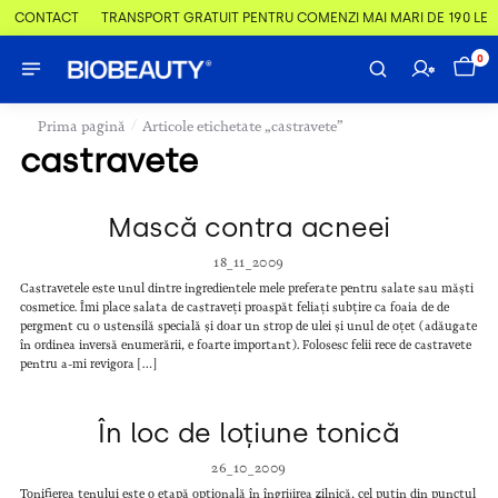
 & CONTACT
TRANSPORT GRATUIT PENTRU COMENZI MAI MARI DE 190 LEI
0
/
Prima pagină
Articole etichetate „castravete”
castravete
Mască contra acneei
18_11_2009
Castravetele este unul dintre ingredientele mele preferate pentru salate sau măști
cosmetice. Îmi place salata de castraveți proaspăt feliați subțire ca foaia de de
pergment cu o ustensilă specială și doar un strop de ulei și unul de oțet (adăugate
în ordinea inversă enumerării, e foarte important). Folosesc felii rece de castravete
pentru a-mi revigora […]
În loc de loțiune tonică
26_10_2009
Tonifierea tenului este o etapă opțională în îngrijirea zilnică, cel puțin din punctul