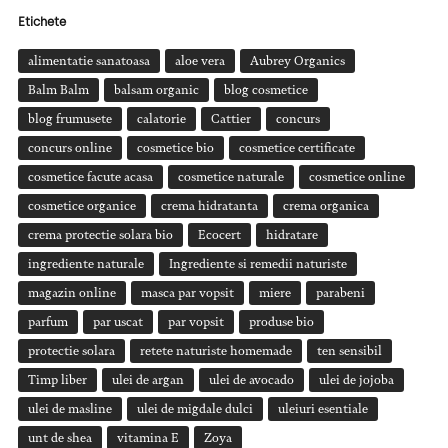
Etichete
alimentatie sanatoasa
aloe vera
Aubrey Organics
Balm Balm
balsam organic
blog cosmetice
blog frumusete
calatorie
Cattier
concurs
concurs online
cosmetice bio
cosmetice certificate
cosmetice facute acasa
cosmetice naturale
cosmetice online
cosmetice organice
crema hidratanta
crema organica
crema protectie solara bio
Ecocert
hidratare
ingrediente naturale
Ingrediente si remedii naturiste
magazin online
masca par vopsit
miere
parabeni
parfum
par uscat
par vopsit
produse bio
protectie solara
retete naturiste homemade
ten sensibil
Timp liber
ulei de argan
ulei de avocado
ulei de jojoba
ulei de masline
ulei de migdale dulci
uleiuri esentiale
unt de shea
vitamina E
Zoya