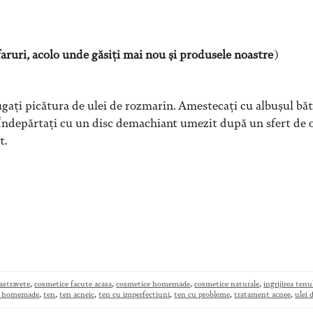
faruri, acolo unde găsiți mai nou și produsele noastre
)
ugați picătura de ulei de rozmarin. Amestecați cu albușul bă
i. Îndepărtați cu un disc demachiant umezit după un sfert de o
t.
astravete
,
cosmetice facute acasa
,
cosmetice homemade
,
cosmetice naturale
,
ingrijirea tenu
te homemade
,
ten
,
ten acneic
,
ten cu imperfectiuni
,
ten cu probleme
,
tratament acnee
,
ulei 