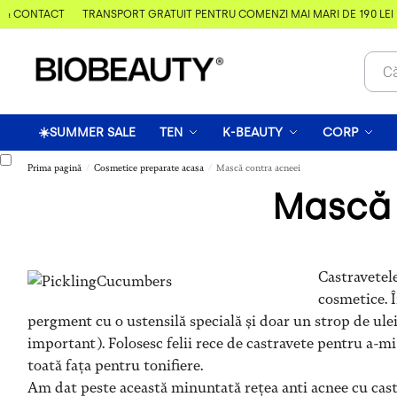
& CONTACT
TRANSPORT GRATUIT PENTRU COMENZI MAI MARI DE 190 LEI
☀️SUMMER SALE
TEN
K-BEAUTY
CORP
Prima pagină
Cosmetice preparate acasa
Mască contra acneei
/
/
Mască 
Castravetel
cosmetice. Î
pergment cu o ustensilă specială și doar un strop de ulei
important). Folosesc felii rece de castravete pentru a-m
toată fața pentru tonifiere.
Am dat peste această minuntată rețea anti acnee cu castr