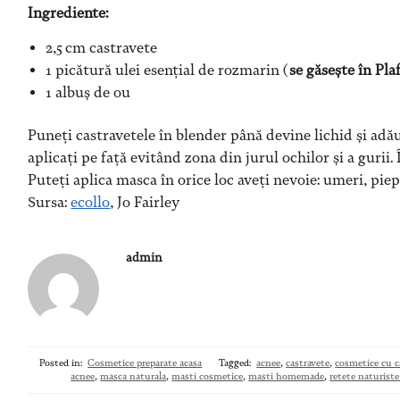
Ingrediente:
2,5 cm castravete
1 picătură ulei esențial de rozmarin (
se găsește în Pla
1 albuș de ou
Puneți castravetele în blender până devine lichid și adă
aplicați pe față evitând zona din jurul ochilor și a guri
Puteți aplica masca în orice loc aveți nevoie: umeri, piep
Sursa:
ecollo
, Jo Fairley
admin
Posted in:
Cosmetice preparate acasa
Tagged:
acnee
,
castravete
,
cosmetice cu c
acnee
,
masca naturala
,
masti cosmetice
,
masti homemade
,
retete naturis