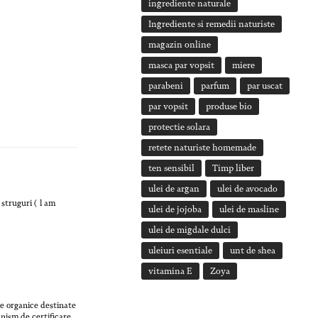
ingrediente naturale
Ingrediente si remedii naturiste
magazin online
masca par vopsit
miere
parabeni
parfum
par uscat
par vopsit
produse bio
protectie solara
retete naturiste homemade
ten sensibil
Timp liber
ulei de argan
ulei de avocado
 struguri ( l am
ulei de jojoba
ulei de masline
ulei de migdale dulci
uleiuri esentiale
unt de shea
vitamina E
Zoya
ce organice destinate
nism de certificare,