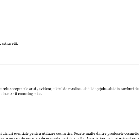
castravetii.
gurele acceptabile ar si , evident, uleiul de masline, uleiul de jojoba,ulei din samburi de
ea doua ar fi comedogenice.
si uleiuri esentiale pentru utilizare cosmetica. Foarte multe dintre produsele cosmeti
ste o gama 100% organica de exemplu, certificata Soil Association, cel mai exigent orga