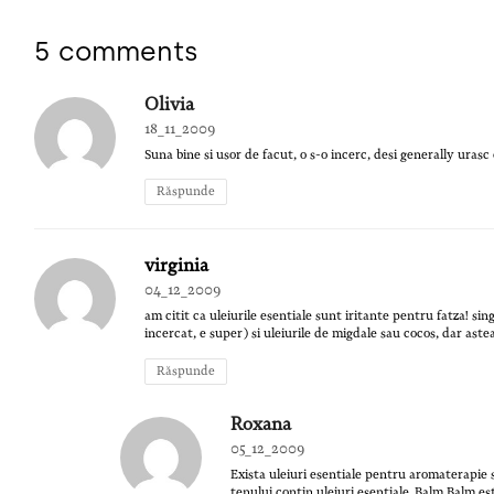
5 comments
Olivia
18_11_2009
Suna bine si usor de facut, o s-o incerc, desi generally urasc 
Răspunde
virginia
04_12_2009
am citit ca uleiurile esentiale sunt iritante pentru fatza! sin
incercat, e super) si uleiurile de migdale sau cocos, dar ast
Răspunde
Roxana
05_12_2009
Exista uleiuri esentiale pentru aromaterapie 
tenului contin uleiuri esentiale. Balm Balm e