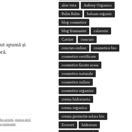
aloe vera
Aubrey Organics
Balm Balm
balsam organic
blog cosmetice
blog frumusete
calatorie
Cattier
concurs
tut spumă și
concurs online
cosmetice bio
ră.
cosmetice certificate
cosmetice facute acasa
cosmetice naturale
cosmetice online
cosmetice organice
crema hidratanta
crema organica
crema protectie solara bio
lui acneic
,
masca anti
de rozmarin
Ecocert
hidratare