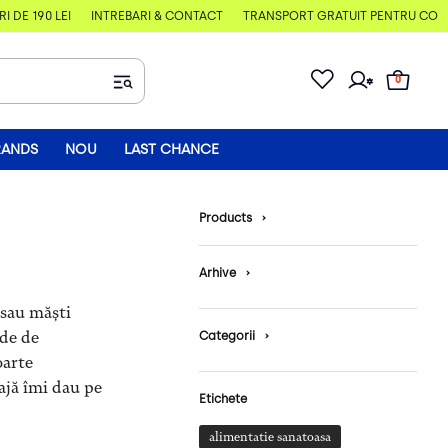
E 190 LEI
ÎNTREBĂRI & CONTACT
TRANSPORT GRATUIT PENTRU COMENZI
0
RANDS
NOU
LAST CHANCE
Products
›
Arhive
›
 sau măști
 de de
Categorii
›
oarte
ajă îmi dau pe
Etichete
alimentatie sanatoasa