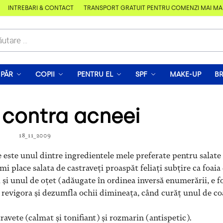
ÎNTREBĂRI & CONTACT
TRANSPORT GRATUIT PENTRU COMENZI MAI MARI D
PĂR
COPII
PENTRU EL
SPF
MAKE-UP
B
contra acneei
18_11_2009
e este unul dintre ingredientele mele preferate pentru salate
mi place salata de castraveți proaspăt feliați subțire ca foaia
 și unul de oțet (adăugate în ordinea inversă enumerării, e f
i revigora și dezumfla ochii dimineața, când curăț unul de co
avete (calmat și tonifiant) și rozmarin (antispetic).