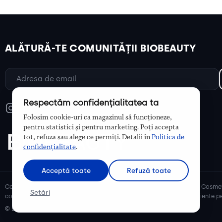
ALĂTURĂ-TE COMUNITĂȚII BIOBEAUTY
Respectăm confidențialitatea ta
Folosim cookie-uri ca magazinul să funcționeze,
pentru statistici și pentru marketing. Poți accepta
tot, refuza sau alege ce permiți. Detalii în
Politica de
confidențialitate
.
Acceptă toate
Refuză toate
Cosmetice bio și naturale, ulei de argan, ulei de cocos, unt de shea. Cosmet
Setări
cosmetice naturale pentru mămici și copii, cosmetice organice eficiente pe
© Biobeauty 2026. Toate drepturile rezervate.