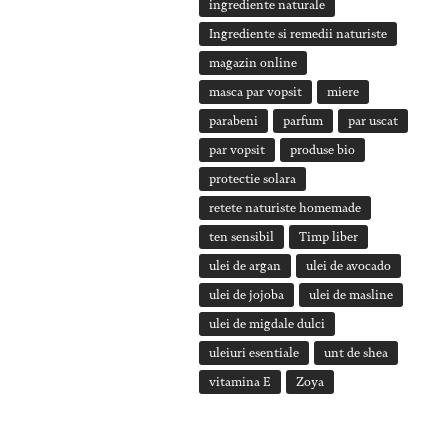
ingrediente naturale
Ingrediente si remedii naturiste
magazin online
masca par vopsit
miere
parabeni
parfum
par uscat
par vopsit
produse bio
protectie solara
retete naturiste homemade
ten sensibil
Timp liber
ulei de argan
ulei de avocado
ulei de jojoba
ulei de masline
ulei de migdale dulci
uleiuri esentiale
unt de shea
vitamina E
Zoya