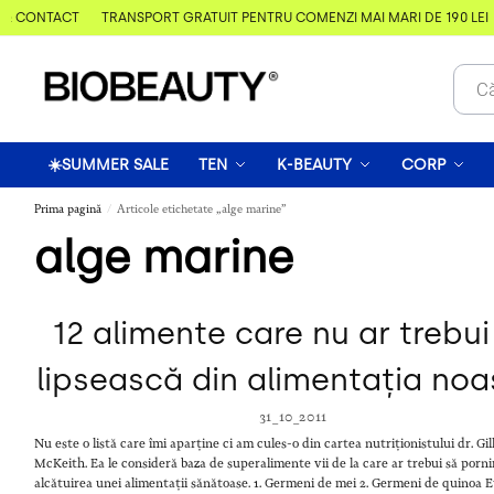
& CONTACT
TRANSPORT GRATUIT PENTRU COMENZI MAI MARI DE 190 LEI
☀️SUMMER SALE
TEN
K-BEAUTY
CORP
Prima pagină
Articole etichetate „alge marine”
/
alge marine
12 alimente care nu ar trebui
lipsească din alimentația noa
31_10_2011
Nu este o listă care îmi aparține ci am cules-o din cartea nutriționistului dr. Gil
McKeith. Ea le consideră baza de superalimente vii de la care ar trebui să porn
alcătuirea unei alimentații sănătoase. 1. Germeni de mei 2. Germeni de quinoa 