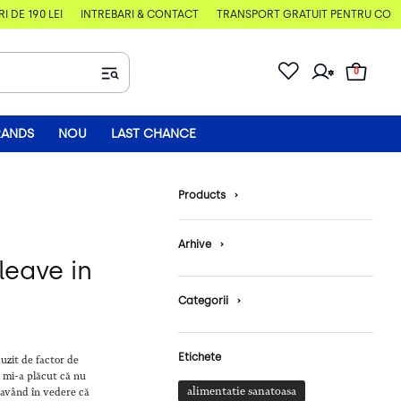
E 190 LEI
ÎNTREBĂRI & CONTACT
TRANSPORT GRATUIT PENTRU COMENZI
0
RANDS
NOU
LAST CHANCE
Products
›
Arhive
›
leave in
Categorii
›
Etichete
auzit de factor de
i mi-a plăcut că nu
alimentatie sanatoasa
, având în vedere că