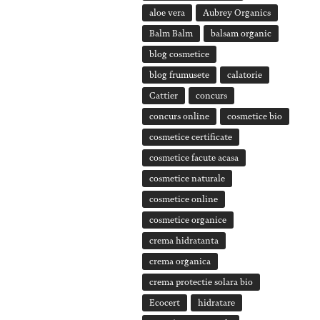
aloe vera
Aubrey Organics
Balm Balm
balsam organic
blog cosmetice
blog frumusete
calatorie
Cattier
concurs
concurs online
cosmetice bio
cosmetice certificate
cosmetice facute acasa
cosmetice naturale
cosmetice online
cosmetice organice
crema hidratanta
crema organica
crema protectie solara bio
Ecocert
hidratare