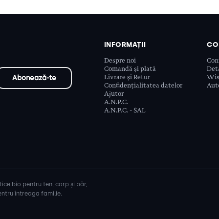
INFORMAȚII
CO
Despre noi
Con
Comandă și plată
Deta
Livrare și Retur
Wis
Confidențialitatea datelor
Aute
Ajutor
A.N.P.C.
A.N.P.C. - SAL
ice bio pentru ten, corp și păr,
ntru întreaga familie.