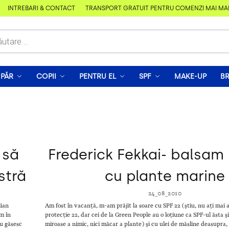
ÎNTREBĂRI & CONTACT
TRANSPORT GRATUIT PENTRU COMENZI MAI MARI D
PĂR
COPII
PENTRU EL
SPF
MAKE-UP
B
 să
Frederick Fekkai- balsam 
stră
cu plante marine
24_08_2010
lian
Am fost în vacanță, m-am prăjit la soare cu SPF 22 (știu, nu ați mai 
im în
protecție 22, dar cei de la Green People au o loțiune ca SPF-ul ăsta ș
Eu găsesc
miroase a nimic, nici măcar a plante) și cu ulei de măsline deasupra