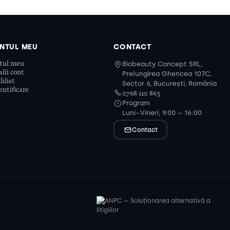
NTUL MEU
CONTACT
tul meu
Biobeauty Concept SRL,
lii cont
Prelungirea Ghencea 107C,
hlist
Sector 6, București, România
ntificare
0768 110 863
Program
Luni–Vineri, 9:00 – 16:00
Contact