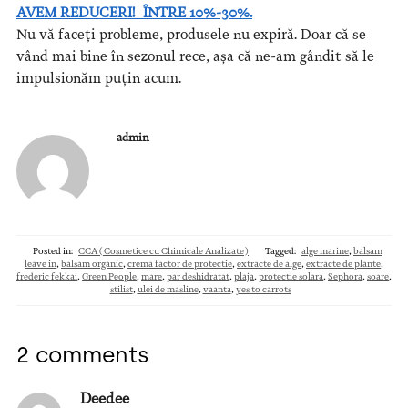
AVEM REDUCERI! ÎNTRE 10%-30%.
Nu vă faceți probleme, produsele nu expiră. Doar că se
vând mai bine în sezonul rece, așa că ne-am gândit să le
impulsionăm puțin acum.
admin
Posted in:
CCA (Cosmetice cu Chimicale Analizate)
Tagged:
alge marine
,
balsam
leave in
,
balsam organic
,
crema factor de protectie
,
extracte de alge
,
extracte de plante
,
frederic fekkai
,
Green People
,
mare
,
par deshidratat
,
plaja
,
protectie solara
,
Sephora
,
soare
,
stilist
,
ulei de masline
,
vaanta
,
yes to carrots
2 comments
Deedee