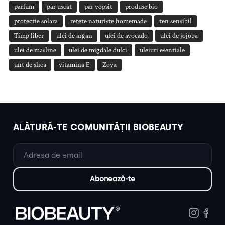
parfum
par uscat
par vopsit
produse bio
protectie solara
retete naturiste homemade
ten sensibil
Timp liber
ulei de argan
ulei de avocado
ulei de jojoba
ulei de masline
ulei de migdale dulci
uleiuri esentiale
unt de shea
vitamina E
Zoya
ALĂTURĂ-TE COMUNITĂȚII BIOBEAUTY