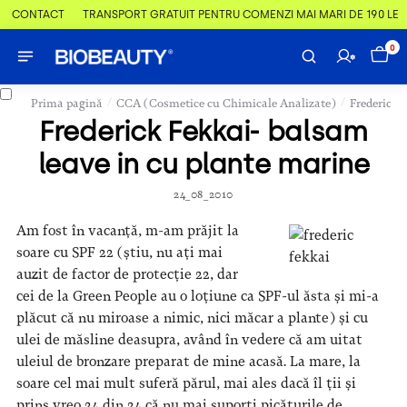
& CONTACT
TRANSPORT GRATUIT PENTRU COMENZI MAI MARI DE 190 LEI
0
/
/
Prima pagină
CCA (Cosmetice cu Chimicale Analizate)
Frederick 
Frederick Fekkai- balsam
leave in cu plante marine
24_08_2010
Am fost în vacanță, m-am prăjit la
soare cu SPF 22 (știu, nu ați mai
auzit de factor de protecție 22, dar
cei de la Green People au o loțiune ca SPF-ul ăsta și mi-a
plăcut că nu miroase a nimic, nici măcar a plante) și cu
ulei de măsline deasupra, având în vedere că am uitat
uleiul de bronzare preparat de mine acasă. La mare, la
soare cel mai mult suferă părul, mai ales dacă îl ții și
prins vreo 24 din 24 că nu mai suporți picăturile de