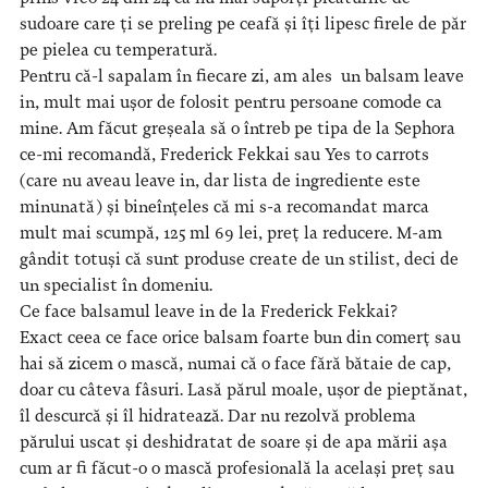
sudoare care ți se preling pe ceafă și îți lipesc firele de păr
pe pielea cu temperatură.
Pentru că-l sapalam în fiecare zi, am ales un balsam leave
in, mult mai ușor de folosit pentru persoane comode ca
mine. Am făcut greșeala să o întreb pe tipa de la Sephora
ce-mi recomandă, Frederick Fekkai sau Yes to carrots
(care nu aveau leave in, dar lista de ingrediente este
minunată) și bineînțeles că mi s-a recomandat marca
mult mai scumpă, 125 ml 69 lei, preț la reducere. M-am
gândit totuși că sunt produse create de un stilist, deci de
un specialist în domeniu.
Ce face balsamul leave in de la Frederick Fekkai?
Exact ceea ce face orice balsam foarte bun din comerț sau
hai să zicem o mască, numai că o face fără bătaie de cap,
doar cu câteva fâsuri. Lasă părul moale, ușor de pieptănat,
îl descurcă și îl hidratează. Dar nu rezolvă problema
părului uscat și deshidratat de soare și de apa mării așa
cum ar fi făcut-o o mască profesională la același preț sau