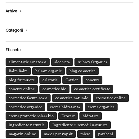
Arhive
›
Categorii
›
Etichete
alimentatie sanatoasa
aloe vera
Aubrey Organics
Balm Balm
balsam organic
blog cosmetice
blog frumusete
calatorie
Cattier
concurs
concurs online
cosmetice bio
cosmetice certificate
cosmetice facute acasa
cosmetice naturale
cosmetice online
cosmetice organice
crema hidratanta
crema organica
crema protectie solara bio
Ecocert
hidratare
ingrediente naturale
Ingrediente si remedii naturiste
magazin online
masca par vopsit
miere
parabeni