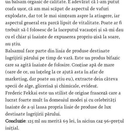
un balsam organic de calitate. E adevărat că l-am putut
coafa ușor, că am mai scăpat de aspectul de vafuri
explodate, dar tot le mai simțeam aspre la atingere, iar
aspectul general era parcă lipsit de vitalitate. Poate ar fi
trebuit să-l folosesc de la începutul vacanței și să-mi dau
cu el chiar și înainte de expunerea propriu-zisă la soare,
nu știu.
Balsamul face parte din linia de produse destinate
îngrijirii părului pe timp de vară. Este un produs bifazic
care sa agită înainte de folosire. Conține apă de mare
(oare de ce, nu înțeleg la ce ajută asta în afar de
marketing, dar poate nu știu eu), extracte dein câteva
specii de alge, glicerină și chimicale, evident.
Frederic Fekkai este un stilist de origine franceză care a
lucrat foarte mult în domeniul modei și cu celebrități
înainte de a-și lansa propria linie de produse de lux
destinate îngrijirii părului.
Concluzie
: 125 ml nu merită 69 lei, în niciun caz 96=prețul
inițial.