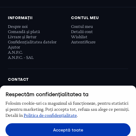
INFORMAȚII
CONTUL MEU
Despre noi
Contul meu
Comandă și plată
Detalii cont
Livrare și Retur
Wishlist
Confidențialitatea datelor
Autentificare
Ajutor
A.N.P.C.
A.N.P.C. - SAL
CONTACT
Biobeauty Concept SRL, Prelungirea Ghencea 107C,
Respectăm confidențialitatea ta
Sector 6, București, România
0768 110 863
Folosim cookie-uri ca magazinul să funcționeze, pentru statistici
Program
și pentru marketing. Poți accepta tot, refuza sau alege ce permiți.
Luni–Vineri, 9:00 – 16:00
Detalii în
Politica de confidențialitate
.
Contact
Acceptă toate