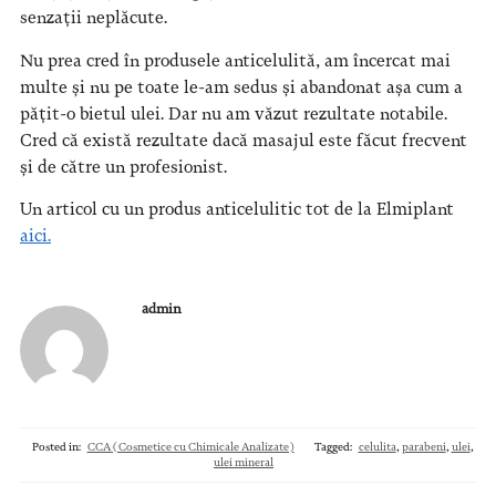
senzații neplăcute.
Nu prea cred în produsele anticelulită, am încercat mai
multe și nu pe toate le-am sedus și abandonat așa cum a
pățit-o bietul ulei. Dar nu am văzut rezultate notabile.
Cred că există rezultate dacă masajul este făcut frecvent
și de către un profesionist.
Un articol cu un produs anticelulitic tot de la Elmiplant
aici.
admin
Posted in:
CCA (Cosmetice cu Chimicale Analizate)
Tagged:
celulita
,
parabeni
,
ulei
,
ulei mineral