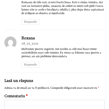
Romania de Life care, si este foarte buna. Este o crema termica, dar
care nu inroseste pielea, senzatia de ardere se simte sub piele (toata
lumea stie ca acolo e localizata celulita), plus dupa doua saptamani
de utilizare se observa si rezultatele.
Răspunde
Roxana
08_02_2010
Multumec pentru sugestie. Am inteles ca cele mai bune creme
anticelulitice sunt cele termice. Eu vreau sa folosesc una pentru a
preveni, nu am probleme deocamdata.
Răspunde
Lasă un răspuns
Adresa ta de email nu va fi publicată.
Câmpurile obligatorii sunt marcate cu
*
Comentariu
*