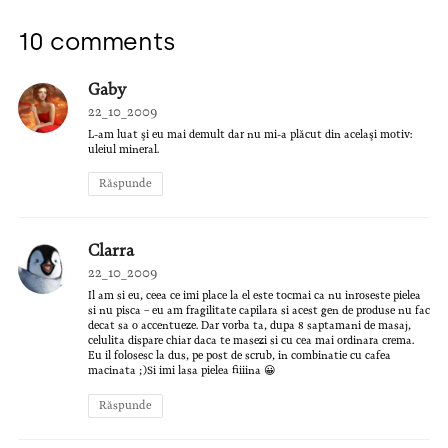
10 comments
Gaby
22_10_2009
L-am luat şi eu mai demult dar nu mi-a plăcut din acelaşi motiv:
uleiul mineral.
Răspunde
Clarra
22_10_2009
Il am si eu, ceea ce imi place la el este tocmai ca nu inroseste pielea
si nu pisca – eu am fragilitate capilara si acest gen de produse nu fac
decat sa o accentueze. Dar vorba ta, dupa 8 saptamani de masaj,
celulita dispare chiar daca te masezi si cu cea mai ordinara crema.
Eu il folosesc la dus, pe post de scrub, in combinatie cu cafea
macinata ;)Si imi lasa pielea fiiiina 😀
Răspunde