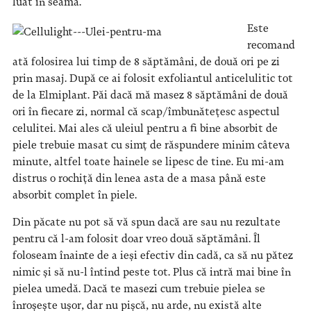
luat în seamă.
Este
recomand
ată folosirea lui timp de 8 săptămâni, de două ori pe zi
prin masaj. După ce ai folosit exfoliantul anticelulitic tot
de la Elmiplant. Păi dacă mă masez 8 săptămâni de două
ori în fiecare zi, normal că scap/îmbunătețesc aspectul
celulitei. Mai ales că uleiul pentru a fi bine absorbit de
piele trebuie masat cu simț de răspundere minim câteva
minute, altfel toate hainele se lipesc de tine. Eu mi-am
distrus o rochiță din lenea asta de a masa până este
absorbit complet în piele.
Din păcate nu pot să vă spun dacă are sau nu rezultate
pentru că l-am folosit doar vreo două săptămâni. Îl
foloseam înainte de a ieși efectiv din cadă, ca să nu pătez
nimic și să nu-l întind peste tot. Plus că intră mai bine în
pielea umedă. Dacă te masezi cum trebuie pielea se
înroșește ușor, dar nu pișcă, nu arde, nu există alte