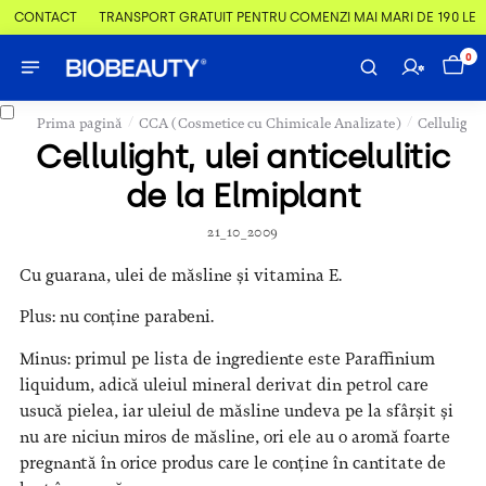
& CONTACT
TRANSPORT GRATUIT PENTRU COMENZI MAI MARI DE 190 LEI
0
/
/
Prima pagină
CCA (Cosmetice cu Chimicale Analizate)
Cellulight,
Cellulight, ulei anticelulitic
de la Elmiplant
21_10_2009
Cu guarana, ulei de măsline și vitamina E.
Plus: nu conține parabeni.
Minus: primul pe lista de ingrediente este Paraffinium
liquidum, adică uleiul mineral derivat din petrol care
usucă pielea, iar uleiul de măsline undeva pe la sfârșit și
nu are niciun miros de măsline, ori ele au o aromă foarte
pregnantă în orice produs care le conține în cantitate de