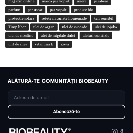
magazin online
masca par vopsit
miere
parabeni
parfum
par uscat
par vopsit
produse bio
protectie solara
retete naturiste homemade
ten sensibil
Timp liber
ulei de argan
ulei de avocado
ulei de jojoba
ulei de masline
ulei de migdale dulci
uleiuri esentiale
unt de shea
vitamina E
Zoya
ALĂTURĂ-TE COMUNITĂȚII BIOBEAUTY