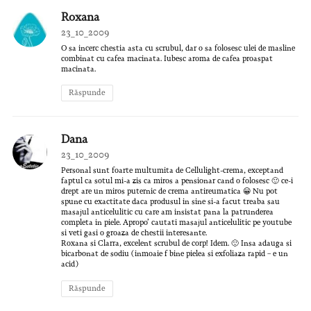
Roxana
23_10_2009
O sa incerc chestia asta cu scrubul, dar o sa folosesc ulei de masline
combinat cu cafea macinata. Iubesc aroma de cafea proaspat
macinata.
Răspunde
Dana
23_10_2009
Personal sunt foarte multumita de Cellulight-crema, exceptand
faptul ca sotul mi-a zis ca miros a pensionar cand o folosesc 🙂 ce-i
drept are un miros puternic de crema antireumatica 😀 Nu pot
spune cu exactitate daca produsul in sine si-a facut treaba sau
masajul anticelulitic cu care am insistat pana la patrunderea
completa in piele. Apropo’ cautati masajul anticelulitic pe youtube
si veti gasi o groaza de chestii interesante.
Roxana si Clarra, excelent scrubul de corp! Idem. 🙂 Insa adauga si
bicarbonat de sodiu (inmoaie f bine pielea si exfoliaza rapid – e un
acid)
Răspunde