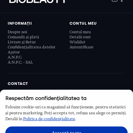
INFORMAȚII
CONTUL MEU
Despre noi
Contul meu
Comandă și plată
Detalii cont
Livrare și Retur
Wishlist
Confidențialitatea datelor
Autentificare
Ajutor
A.N.P.C.
A.N.P.C. - SAL
CONTACT
Biobeauty Concept SRL, Prelungirea Ghencea 107C,
Respectăm confidențialitatea ta
Sector 6, București, România
0768 110 863
Folosim cookie-uri ca magazinul să funcționeze, pentru statistici
Program
și pentru marketing. Poți accepta tot, refuza sau alege ce permiți.
Luni–Vineri, 9:00 – 16:00
Detalii în
Politica de confidențialitate
.
Contact
Acceptă toate