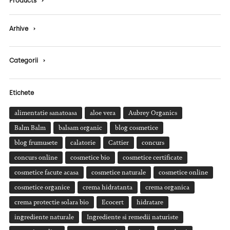
Products
›
Arhive
›
Categorii
›
Etichete
alimentatie sanatoasa
aloe vera
Aubrey Organics
Balm Balm
balsam organic
blog cosmetice
blog frumusete
calatorie
Cattier
concurs
concurs online
cosmetice bio
cosmetice certificate
cosmetice facute acasa
cosmetice naturale
cosmetice online
cosmetice organice
crema hidratanta
crema organica
crema protectie solara bio
Ecocert
hidratare
ingrediente naturale
Ingrediente si remedii naturiste