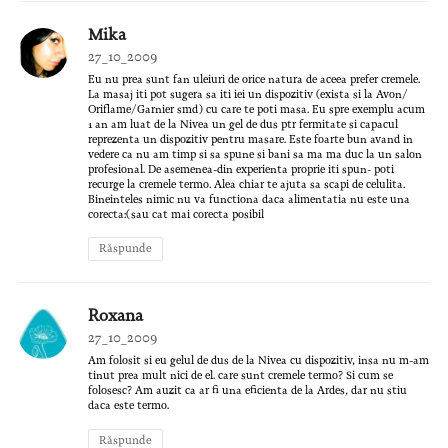
Mika
27_10_2009
Eu nu prea sunt fan uleiuri de orice natura de aceea prefer cremele.
La masaj iti pot sugera sa iti iei un dispozitiv (exista si la Avon/
Oriflame/Garnier smd) cu care te poti masa. Eu spre exemplu acum
1 an am luat de la Nivea un gel de dus ptr fermitate si capacul
reprezenta un dispozitiv pentru masare. Este foarte bun avand in
vedere ca nu am timp si sa spune si bani sa ma ma duc la un salon
profesional. De asemenea-din experienta proprie iti spun- poti
recurge la cremele termo. Alea chiar te ajuta sa scapi de celulita.
Bineinteles nimic nu va functiona daca alimentatia nu este una
corecta:(sau cat mai corecta posibil
Răspunde
Roxana
27_10_2009
Am folosit si eu gelul de dus de la Nivea cu dispozitiv, insa nu m-am
tinut prea mult nici de el. care sunt cremele termo? Si cum se
folosesc? Am auzit ca ar fi una eficienta de la Ardes, dar nu stiu
daca este termo.
Răspunde