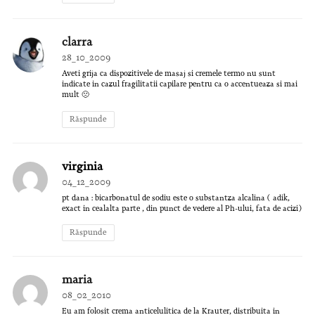
clarra
28_10_2009
Aveti grija ca dispozitivele de masaj si cremele termo nu sunt
indicate in cazul fragilitatii capilare pentru ca o accentueaza si mai
mult 🙁
Răspunde
virginia
04_12_2009
pt dana : bicarbonatul de sodiu este o substantza alcalina ( adik,
exact in cealalta parte , din punct de vedere al Ph-ului, fata de acizi)
Răspunde
maria
08_02_2010
Eu am folosit crema anticelulitica de la Krauter, distribuita in