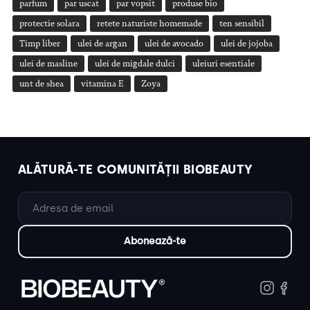
parfum
par uscat
par vopsit
produse bio
protectie solara
retete naturiste homemade
ten sensibil
Timp liber
ulei de argan
ulei de avocado
ulei de jojoba
ulei de masline
ulei de migdale dulci
uleiuri esentiale
unt de shea
vitamina E
Zoya
ALĂTURĂ-TE COMUNITĂȚII BIOBEAUTY