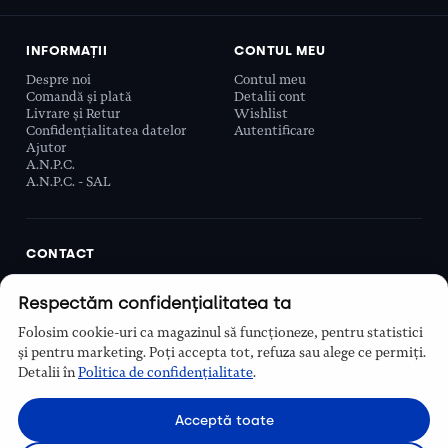
INFORMAȚII
CONTUL MEU
Despre noi
Contul meu
Comandă și plată
Detalii cont
Livrare și Retur
Wishlist
Confidențialitatea datelor
Autentificare
Ajutor
A.N.P.C.
A.N.P.C. - SAL
CONTACT
Biobeauty Concept SRL, Prelungirea Ghencea 107C,
Respectăm confidențialitatea ta
Sector 6, București, România
0768 110 863
Folosim cookie-uri ca magazinul să funcționeze, pentru statistici
Program
și pentru marketing. Poți accepta tot, refuza sau alege ce permiți.
Luni–Vineri, 9:00 – 16:00
Detalii în
Politica de confidențialitate
.
Contact
Acceptă toate