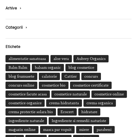
Arhive
›
Categorii
›
Etichete
alimentatie sanatoasa
aloe vera
Aubrey Organics
Balm Balm
balsam organic
blog cosmetice
blog frumusete
calatorie
Cattier
concurs
concurs online
cosmetice bio
cosmetice certificate
cosmetice facute acasa
cosmetice naturale
cosmetice online
cosmetice organice
crema hidratanta
crema organica
crema protectie solara bio
Ecocert
hidratare
ingrediente naturale
Ingrediente si remedii naturiste
magazin online
masca par vopsit
miere
parabeni