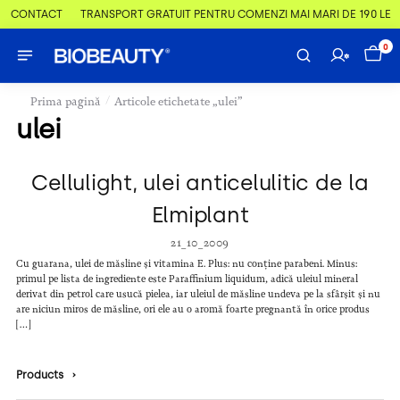
 & CONTACT
TRANSPORT GRATUIT PENTRU COMENZI MAI MARI DE 190 LEI
0
/
Prima pagină
Articole etichetate „ulei”
ulei
Cellulight, ulei anticelulitic de la
Elmiplant
21_10_2009
Cu guarana, ulei de măsline și vitamina E. Plus: nu conține parabeni. Minus:
primul pe lista de ingrediente este Paraffinium liquidum, adică uleiul mineral
derivat din petrol care usucă pielea, iar uleiul de măsline undeva pe la sfârșit și nu
are niciun miros de măsline, ori ele au o aromă foarte pregnantă în orice produs
[…]
Products
›