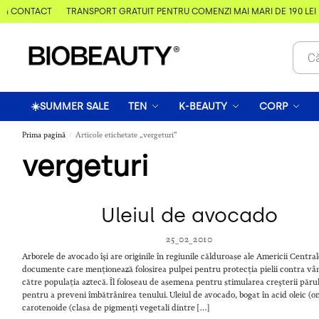
 & CONTACT
TRANSPORT GRATUIT PENTRU COMENZI MAI MARI DE 190 LEI
☀️SUMMER SALE
TEN
K-BEAUTY
CORP
Prima pagină
Articole etichetate „vergeturi”
/
vergeturi
Uleiul de avocado
25_02_2010
Arborele de avocado își are originile în regiunile călduroase ale Americii Central
documente care menționează folosirea pulpei pentru protecția pielii contra vâ
către populația aztecă. Îl foloseau de asemena pentru stimularea creșterii părul
pentru a preveni îmbătrânirea tenului. Uleiul de avocado, bogat în acid oleic (
carotenoide (clasa de pigmenți vegetali dintre […]