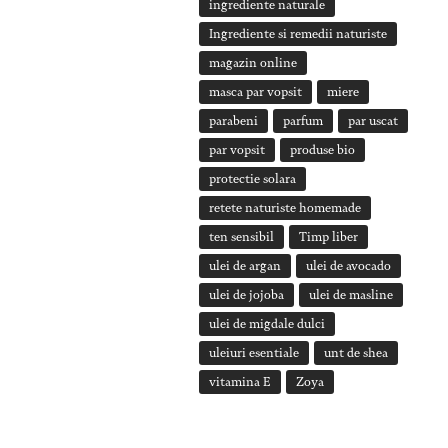
ingrediente naturale
Ingrediente si remedii naturiste
magazin online
masca par vopsit
miere
parabeni
parfum
par uscat
par vopsit
produse bio
protectie solara
retete naturiste homemade
ten sensibil
Timp liber
ulei de argan
ulei de avocado
ulei de jojoba
ulei de masline
ulei de migdale dulci
uleiuri esentiale
unt de shea
vitamina E
Zoya