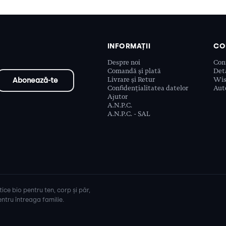
INFORMAȚII
CO
Despre noi
Con
Comandă și plată
Deta
Livrare și Retur
Wis
Confidențialitatea datelor
Aute
Ajutor
A.N.P.C.
A.N.P.C. - SAL
ice bio pentru ten, corp și păr,
ntru întreaga familie.