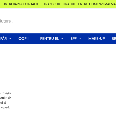
ÎNTREBĂRI & CONTACT
TRANSPORT GRATUIT PENTRU COMENZI MAI MARI 
PĂR
COPII
PENTRU EL
SPF
MAKE-UP
B
e. Există
ntului de
ui și
omega9),