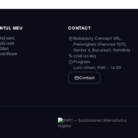
NTUL MEU
CONTACT
tul meu
Biobeauty Concept SRL,
lii cont
Prelungirea Ghencea 107C,
hlist
Sector 6, București, România
ntificare
0768 110 863
Program
Luni–Vineri, 9:00 – 16:00
Contact