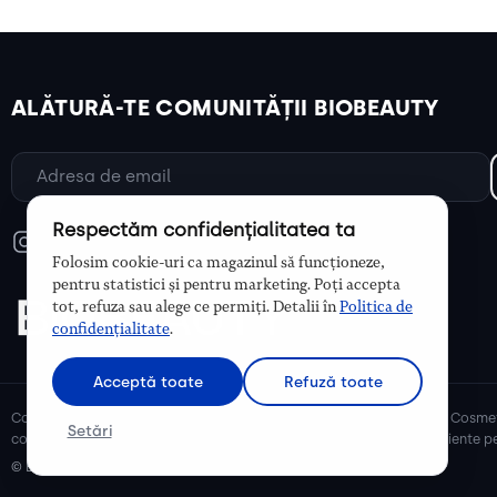
ALĂTURĂ-TE COMUNITĂȚII BIOBEAUTY
Respectăm confidențialitatea ta
Folosim cookie-uri ca magazinul să funcționeze,
pentru statistici și pentru marketing. Poți accepta
tot, refuza sau alege ce permiți. Detalii în
Politica de
confidențialitate
.
Acceptă toate
Refuză toate
Cosmetice bio și naturale, ulei de argan, ulei de cocos, unt de shea. Cosmet
Setări
cosmetice naturale pentru mămici și copii, cosmetice organice eficiente pe
© Biobeauty 2026. Toate drepturile rezervate.