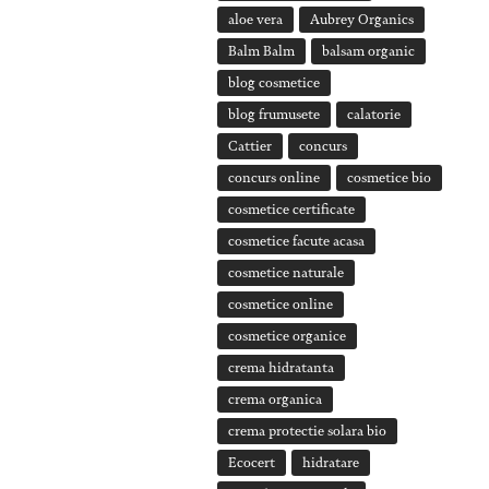
aloe vera
Aubrey Organics
Balm Balm
balsam organic
blog cosmetice
blog frumusete
calatorie
Cattier
concurs
concurs online
cosmetice bio
cosmetice certificate
cosmetice facute acasa
cosmetice naturale
cosmetice online
cosmetice organice
crema hidratanta
crema organica
crema protectie solara bio
Ecocert
hidratare