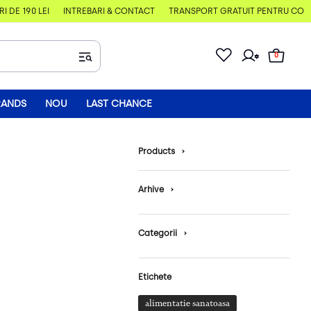
DE 190 LEI
ÎNTREBĂRI & CONTACT
TRANSPORT GRATUIT PENTRU COMENZ
0
RANDS
NOU
LAST CHANCE
Products
›
Arhive
›
Categorii
›
Etichete
alimentatie sanatoasa