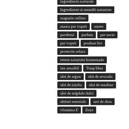
ingrediente naturale
Ingrediente si remedii naturiste
magazin online
masca par vopsit
miere
parabeni
parfum
par uscat
par vopsit
produse bio
protectie solara
retete naturiste homemade
ten sensibil
Timp liber
ulei de argan
ulei de avocado
ulei de jojoba
ulei de masline
ulei de migdale dulci
uleiuri esentiale
unt de shea
vitamina E
Zoya