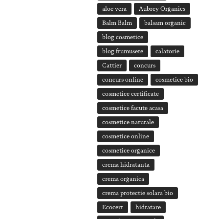
aloe vera
Aubrey Organics
Balm Balm
balsam organic
blog cosmetice
blog frumusete
calatorie
Cattier
concurs
concurs online
cosmetice bio
cosmetice certificate
cosmetice facute acasa
cosmetice naturale
cosmetice online
cosmetice organice
crema hidratanta
crema organica
crema protectie solara bio
Ecocert
hidratare