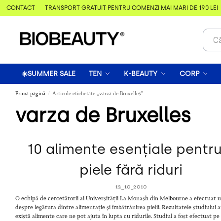
& CONTACT
TRANSPORT GRATUIT PENTRU COMENZI MAI MARI DE 190 LEI
☀️SUMMER SALE
TEN
K-BEAUTY
CORP
Prima pagină
Articole etichetate „varza de Bruxelles”
/
varza de Bruxelles
10 alimente esențiale pentr
piele fără riduri
12_10_2010
O echipă de cercetătorii ai Universității La Monash din Melbourne a efectuat 
despre legătura dintre alimentație și îmbătrânirea pielii. Rezultatele studiului 
există alimente care ne pot ajuta în lupta cu ridurile. Studiul a fost efectuat p