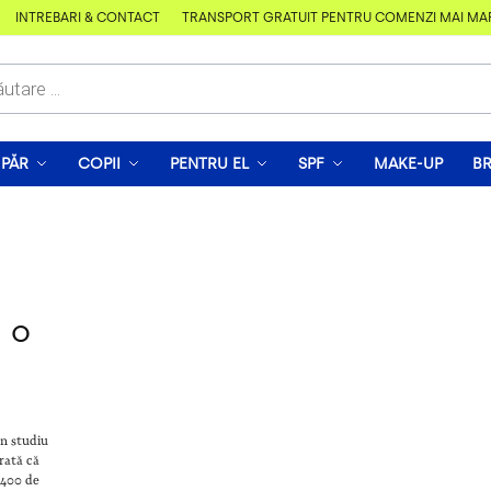
ÎNTREBĂRI & CONTACT
TRANSPORT GRATUIT PENTRU COMENZI MAI MARI D
PĂR
COPII
PENTRU EL
SPF
MAKE-UP
B
u o
un studiu
arată că
e 400 de