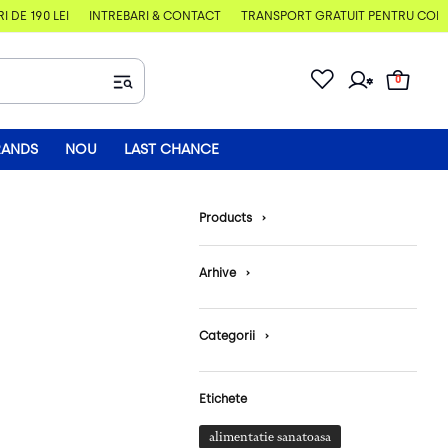
E 190 LEI
ÎNTREBĂRI & CONTACT
TRANSPORT GRATUIT PENTRU COMENZI
0
RANDS
NOU
LAST CHANCE
Products
›
Arhive
›
Categorii
›
Etichete
alimentatie sanatoasa