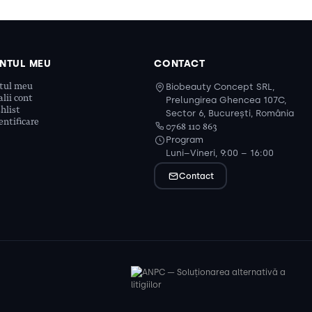
NTUL MEU
CONTACT
tul meu
Biobeauty Concept SRL,
lii cont
Prelungirea Ghencea 107C,
hlist
Sector 6, București, România
ntificare
0768 110 863
Program
Luni–Vineri, 9:00 – 16:00
Contact