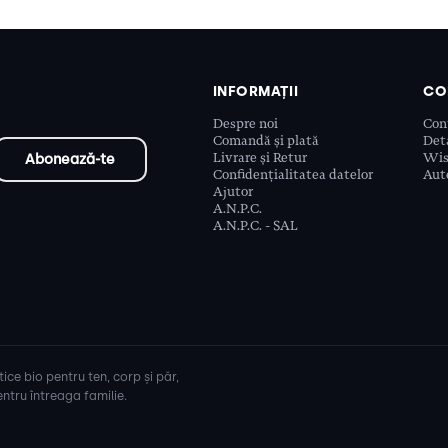
INFORMAȚII
CO
Despre noi
Con
Comandă și plată
Deta
Livrare și Retur
Wis
Confidențialitatea datelor
Aute
Ajutor
A.N.P.C.
A.N.P.C. - SAL
ice bio pentru ten, corp și păr,
ntru întreaga familie.