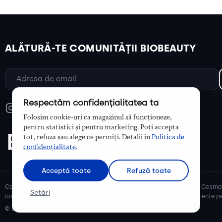
ALĂTURĂ-TE COMUNITĂȚII BIOBEAUTY
Respectăm confidențialitatea ta
Folosim cookie-uri ca magazinul să funcționeze,
pentru statistici și pentru marketing. Poți accepta
tot, refuza sau alege ce permiți. Detalii în
Politica de
confidențialitate
.
Acceptă toate
Refuză toate
Cosmetice bio și naturale, ulei de argan, ulei de cocos, unt de shea. Cosmet
Setări
cosmetice naturale pentru mămici și copii, cosmetice organice eficiente pe
© Biobeauty 2026. Toate drepturile rezervate.