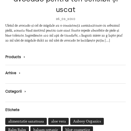
uscat
26_02_2010
Uleiul de avocado și cel de migdale au o consistență asemănătoare cu sebumul
pielii, aceasta fiind motivul pentru care sunt foarte repede absorbite de piele și
bine tolerate. Ingrediente: 100 ml apă de trandafir, 1 lingură miere 20 g lapte praf
20 ml ulei de migdale dulci 20 ml ulei de avocado Se încălzește puțin […]
Products
›
Arhive
›
Categorii
›
Etichete
alimentatie sanatoasa
aloe vera
Aubrey Organics
Balm Balm
balsam organic
blog cosmetice