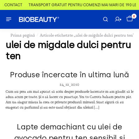
 & CONTACT
TRANSPORT GRATUIT PENTRU COMENZI MAI MARI DE 190 LEI
0
/
Prima pagină
Articole etichetate „ulei de migdale dulci pentru ten”
ulei de migdale dulci pentru
ten
Produse încercate în ultima lună
24_12_2010
Cum nu prea am mai apucat să scriu despre produsele încercate m-am gândit să le
adun acum pe toate. Și o să încerc cu punctaje. Yes to Carrots balsam pentru păr.
Am un singur minus în ceea ce privește produsul: mirosul. Sunt sigură că au
exagerat cu parfumul și nu este unul obținut din uleiuri […]
Lapte demachiant cu ulei de
avocado pentru ten sensibil și