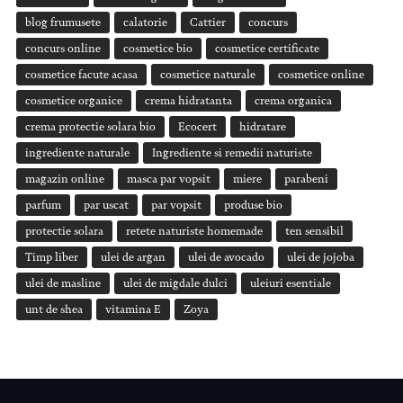
blog frumusete
calatorie
Cattier
concurs
concurs online
cosmetice bio
cosmetice certificate
cosmetice facute acasa
cosmetice naturale
cosmetice online
cosmetice organice
crema hidratanta
crema organica
crema protectie solara bio
Ecocert
hidratare
ingrediente naturale
Ingrediente si remedii naturiste
magazin online
masca par vopsit
miere
parabeni
parfum
par uscat
par vopsit
produse bio
protectie solara
retete naturiste homemade
ten sensibil
Timp liber
ulei de argan
ulei de avocado
ulei de jojoba
ulei de masline
ulei de migdale dulci
uleiuri esentiale
unt de shea
vitamina E
Zoya