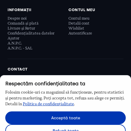
INFORMAȚII
CONTUL MEU
Despre noi
Contul meu
Comandă și plată
Detalii cont
Livrare și Retur
Wishlist
Confidențialitatea datelor
Autentificare
Ajutor
A.N.P.C.
A.N.P.C. - SAL
CONTACT
Biobeauty Concept SRL, Prelungirea Ghencea 107C,
Respectăm confidențialitatea ta
Sector 6, București, România
0768 110 863
Folosim cookie-uri ca magazinul să funcționeze, pentru statistici
Program
și pentru marketing. Poți accepta tot, refuza sau alege ce permiți.
Luni–Vineri, 9:00 – 16:00
Detalii în
Politica de confidențialitate
.
Contact
Acceptă toate
Refuză toate