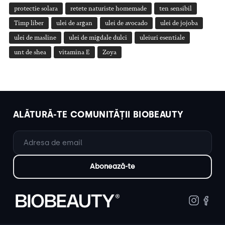
protectie solara
retete naturiste homemade
ten sensibil
Timp liber
ulei de argan
ulei de avocado
ulei de jojoba
ulei de masline
ulei de migdale dulci
uleiuri esentiale
unt de shea
vitamina E
Zoya
ALĂTURĂ-TE COMUNITĂȚII BIOBEAUTY