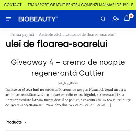
 & CONTACT
TRANSPORT GRATUIT PENTRU COMENZI MAI MARI DE 190 LEI
0
/
Prima pagină
Articole etichetate „ulei de floarea-soarelui”
ulei de floarea-soarelui
Giveaway 4 – crema de noapte
regenerantă Cattier
04_03_2011
Înainte cu câteva luni nu credeam în crema de noapte. Numai că tenul meu s-a
schimbat semnificativ. Nu știu dacă este din cauza frigului, a alimentației și a
nopților pierdute într-un mediu destul de poluat, dar acum am un ten cu tendințe
de uscare și descuamare în zona obrajilor. Așa că din când în când […]
Products
›