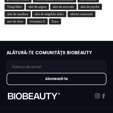
Timp liber
ulei de argan
ulei de avocado
ulei de jojoba
ulei de masline
ulei de migdale dulci
uleiuri esentiale
unt de shea
vitamina E
Zoya
ALĂTURĂ-TE COMUNITĂȚII BIOBEAUTY