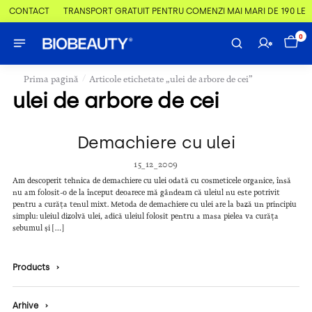
 & CONTACT
TRANSPORT GRATUIT PENTRU COMENZI MAI MARI DE 190 LEI
0
/
Prima pagină
Articole etichetate „ulei de arbore de cei”
ulei de arbore de cei
Demachiere cu ulei
15_12_2009
Am descoperit tehnica de demachiere cu ulei odată cu cosmeticele organice, însă
nu am folosit-o de la început deoarece mă gândeam că uleiul nu este potrivit
pentru a curăța tenul mixt. Metoda de demachiere cu ulei are la bază un principiu
simplu: uleiul dizolvă ulei, adică uleiul folosit pentru a masa pielea va curăța
sebumul și […]
Products
›
Arhive
›