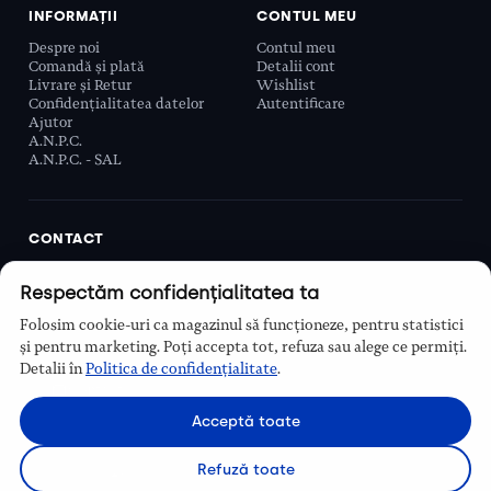
INFORMAȚII
CONTUL MEU
Despre noi
Contul meu
Comandă și plată
Detalii cont
Livrare și Retur
Wishlist
Confidențialitatea datelor
Autentificare
Ajutor
A.N.P.C.
A.N.P.C. - SAL
CONTACT
Biobeauty Concept SRL, Prelungirea Ghencea 107C,
Respectăm confidențialitatea ta
Sector 6, București, România
0768 110 863
Folosim cookie-uri ca magazinul să funcționeze, pentru statistici
Program
și pentru marketing. Poți accepta tot, refuza sau alege ce permiți.
Luni–Vineri, 9:00 – 16:00
Detalii în
Politica de confidențialitate
.
Contact
Acceptă toate
Refuză toate