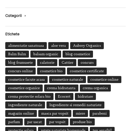
Categorii
›
Etichete
alimentatie sanatoasa
aloe vera
Aubrey Organics
Balm Balm
balsam organic
blog cosmetice
blog frumusete
calatorie
Cattier
concurs
concurs online
cosmetice bio
cosmetice certificate
cosmetice facute acasa
cosmetice naturale
cosmetice online
cosmetice organice
crema hidratanta
crema organica
crema protectie solara bio
Ecocert
hidratare
ingrediente naturale
Ingrediente si remedii naturiste
magazin online
masca par vopsit
miere
parabeni
parfum
par uscat
par vopsit
produse bio
protectie solara
retete naturiste homemade
ten sensibil