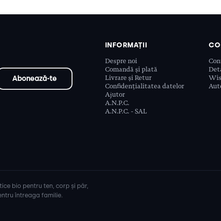
INFORMAȚII
CO
Despre noi
Con
Comandă și plată
Deta
Livrare și Retur
Wis
Confidențialitatea datelor
Aute
Ajutor
A.N.P.C.
A.N.P.C. - SAL
ice bio pentru ten, corp și păr,
ntru întreaga familie.