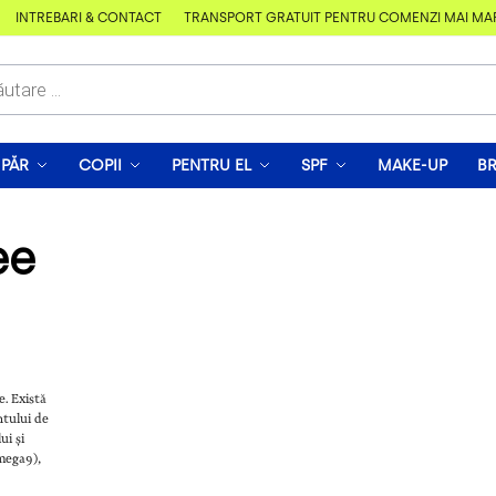
ÎNTREBĂRI & CONTACT
TRANSPORT GRATUIT PENTRU COMENZI MAI MARI D
PĂR
COPII
PENTRU EL
SPF
MAKE-UP
B
ee
e. Există
ntului de
ui și
omega9),