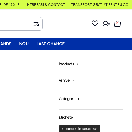
E 190 LEI
ÎNTREBĂRI & CONTACT
TRANSPORT GRATUIT PENTRU COMENZI
0
RANDS
NOU
LAST CHANCE
Products
›
Arhive
›
Categorii
›
Etichete
alimentatie sanatoasa