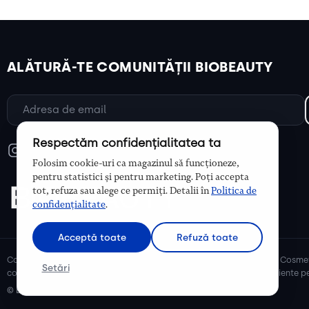
ALĂTURĂ-TE COMUNITĂȚII BIOBEAUTY
Respectăm confidențialitatea ta
Folosim cookie-uri ca magazinul să funcționeze,
pentru statistici și pentru marketing. Poți accepta
tot, refuza sau alege ce permiți. Detalii în
Politica de
confidențialitate
.
Acceptă toate
Refuză toate
Cosmetice bio și naturale, ulei de argan, ulei de cocos, unt de shea. Cosmet
Setări
cosmetice naturale pentru mămici și copii, cosmetice organice eficiente pe
© Biobeauty 2026. Toate drepturile rezervate.