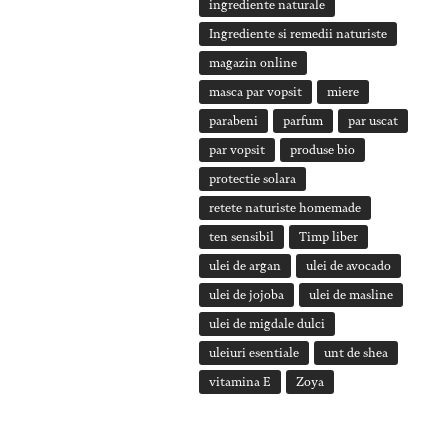
ingrediente naturale
Ingrediente si remedii naturiste
magazin online
masca par vopsit
miere
parabeni
parfum
par uscat
par vopsit
produse bio
protectie solara
retete naturiste homemade
ten sensibil
Timp liber
ulei de argan
ulei de avocado
ulei de jojoba
ulei de masline
ulei de migdale dulci
uleiuri esentiale
unt de shea
vitamina E
Zoya