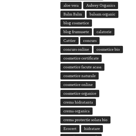
aloe vera
Aubrey Organics
Balm Balm
balsam organic
blog cosmetice
blog frumusete
calatorie
Cattier
concurs
concurs online
cosmetice bio
cosmetice certificate
cosmetice facute acasa
cosmetice naturale
cosmetice online
cosmetice organice
crema hidratanta
crema organica
crema protectie solara bio
Ecocert
hidratare