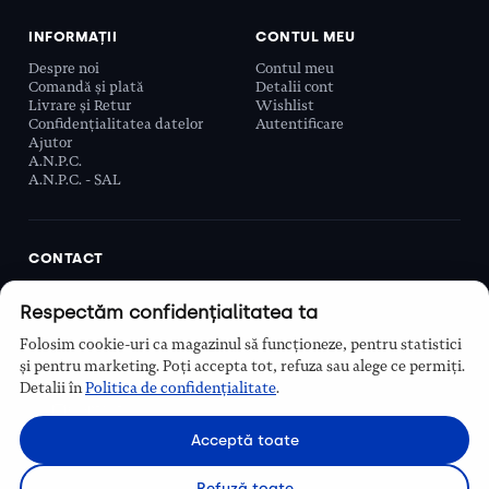
INFORMAȚII
CONTUL MEU
Despre noi
Contul meu
Comandă și plată
Detalii cont
Livrare și Retur
Wishlist
Confidențialitatea datelor
Autentificare
Ajutor
A.N.P.C.
A.N.P.C. - SAL
CONTACT
Biobeauty Concept SRL, Prelungirea Ghencea 107C,
Respectăm confidențialitatea ta
Sector 6, București, România
0768 110 863
Folosim cookie-uri ca magazinul să funcționeze, pentru statistici
Program
și pentru marketing. Poți accepta tot, refuza sau alege ce permiți.
Luni–Vineri, 9:00 – 16:00
Detalii în
Politica de confidențialitate
.
Contact
Acceptă toate
Refuză toate