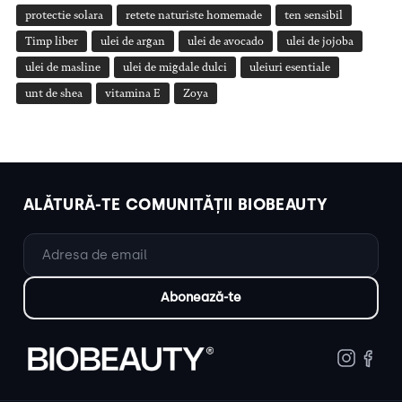
protectie solara
retete naturiste homemade
ten sensibil
Timp liber
ulei de argan
ulei de avocado
ulei de jojoba
ulei de masline
ulei de migdale dulci
uleiuri esentiale
unt de shea
vitamina E
Zoya
ALĂTURĂ-TE COMUNITĂȚII BIOBEAUTY