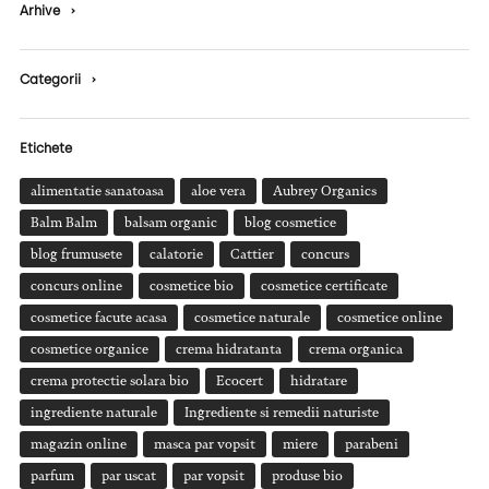
Arhive
›
Categorii
›
Etichete
alimentatie sanatoasa
aloe vera
Aubrey Organics
Balm Balm
balsam organic
blog cosmetice
blog frumusete
calatorie
Cattier
concurs
concurs online
cosmetice bio
cosmetice certificate
cosmetice facute acasa
cosmetice naturale
cosmetice online
cosmetice organice
crema hidratanta
crema organica
crema protectie solara bio
Ecocert
hidratare
ingrediente naturale
Ingrediente si remedii naturiste
magazin online
masca par vopsit
miere
parabeni
parfum
par uscat
par vopsit
produse bio