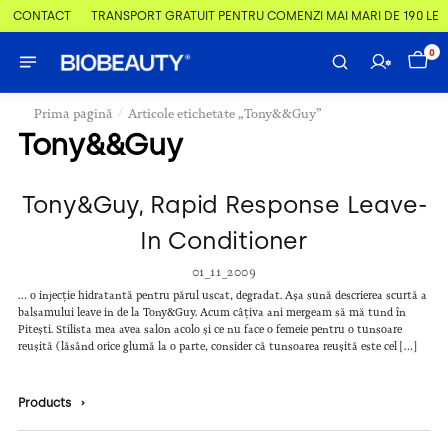
 & CONTACT
TRANSPORT GRATUIT PENTRU COMENZI MAI MARI DE 190 LEI
0
/
Prima pagină
Articole etichetate „Tony&&Guy”
Tony&&Guy
Tony&Guy, Rapid Response Leave-
In Conditioner
01_11_2009
… o injecție hidratantă pentru părul uscat, degradat. Așa sună descrierea scurtă a
balsamului leave in de la Tony&Guy. Acum câțiva ani mergeam să mă tund în
Pitești. Stilista mea avea salon acolo și ce nu face o femeie pentru o tunsoare
reușită (lăsând orice glumă la o parte, consider că tunsoarea reușită este cel […]
Products
›