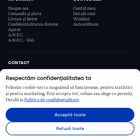
Despre noi
Contul meu
Comandă și plată
Detalii cont
Livrare și Retur
Wishlist
Confidențialitatea datelor
Autentificare
Ajutor
A.N.P.C.
A.N.P.C. - SAL
CONTACT
Biobeauty Concept SRL, Prelungirea Ghencea 107C,
Respectăm confidențialitatea ta
Sector 6, București, România
0768 110 863
Folosim cookie-uri ca magazinul să funcționeze, pentru statistici
Program
și pentru marketing. Poți accepta tot, refuza sau alege ce permiți.
Luni–Vineri, 9:00 – 16:00
Detalii în
Politica de confidențialitate
.
Contact
Acceptă toate
Refuză toate