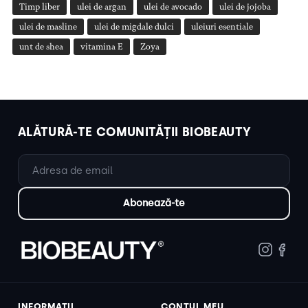
Timp liber
ulei de argan
ulei de avocado
ulei de jojoba
ulei de masline
ulei de migdale dulci
uleiuri esentiale
unt de shea
vitamina E
Zoya
ALĂTURĂ-TE COMUNITĂȚII BIOBEAUTY
INFORMAȚII
CONTUL MEU