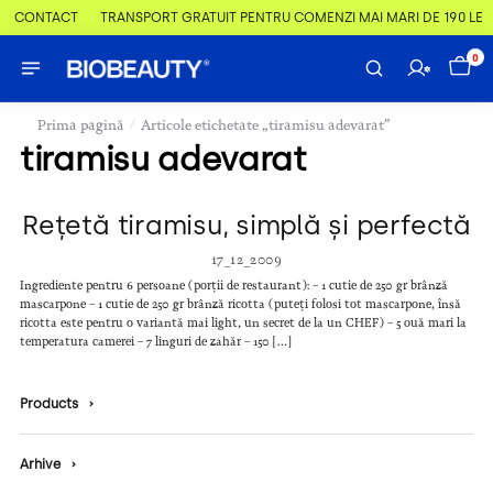
& CONTACT
TRANSPORT GRATUIT PENTRU COMENZI MAI MARI DE 190 LEI
0
/
Prima pagină
Articole etichetate „tiramisu adevarat”
tiramisu adevarat
Rețetă tiramisu, simplă și perfectă
17_12_2009
Ingrediente pentru 6 persoane (porții de restaurant): – 1 cutie de 250 gr brânză
mascarpone – 1 cutie de 250 gr brânză ricotta (puteți folosi tot mascarpone, însă
ricotta este pentru o variantă mai light, un secret de la un CHEF) – 5 ouă mari la
temperatura camerei – 7 linguri de zahăr – 150 […]
Products
›
Arhive
›