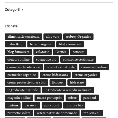
Categorii
›
Etichete
alimentatie sanatoasa
aloe vera
Aubrey Organics
Balm Balm
balsam organic
blog cosmetice
blog frumusete
calatorie
Cattier
concurs
concurs online
cosmetice bio
cosmetice certificate
cosmetice facute acasa
cosmetice naturale
cosmetice online
cosmetice organice
crema hidratanta
crema organica
crema protectie solara bio
Ecocert
hidratare
ingrediente naturale
Ingrediente si remedii naturiste
magazin online
masca par vopsit
miere
parabeni
parfum
par uscat
par vopsit
produse bio
protectie solara
retete naturiste homemade
ten sensibil